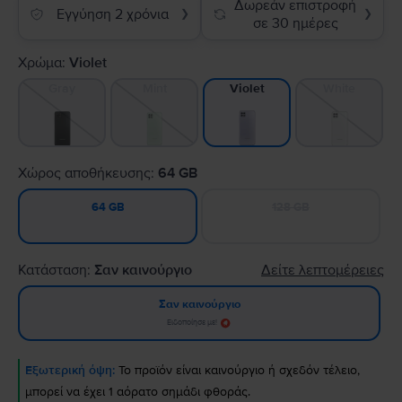
Δωρεάν επιστροφή
Εγγύηση 2 χρόνια
❯
❯
σε 30 ημέρες
Χρώμα:
Violet
Gray
Mint
White
Violet
Χώρος αποθήκευσης:
64 GB
128 GB
64 GB
Κατάσταση:
Σαν καινούργιο
Δείτε λεπτομέρειες
Σαν καινούργιο
Ειδοποίησε με!
Εξωτερική όψη:
Το προϊόν είναι καινούργιο ή σχεδόν τέλειο,
μπορεί να έχει 1 αόρατο σημάδι φθοράς.