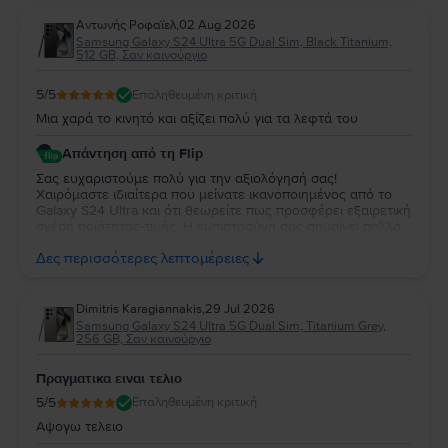
συσκευή!
Aντωνής Ροφαϊελ
,
02 Aug 2026
Samsung Galaxy S24 Ultra 5G Dual Sim, Black Titanium,
512 GB, Σαν καινούργιο
5
/5
Επαληθευμένη κριτική
Μια χαρά το κινητό και αξίζει πολύ για τα λεφτά του
Απάντηση από τη Flip
Σας ευχαριστούμε πολύ για την αξιολόγησή σας!
Χαιρόμαστε ιδιαίτερα που μείνατε ικανοποιημένος από το
Galaxy S24 Ultra και ότι θεωρείτε πως προσφέρει εξαιρετική
σχέση ποιότητας-τιμής. Η εμπιστοσύνη σας σημαίνει πολλά
για εμάς. Να χαρείτε τη νέα σας συσκευή και θα χαρούμε να
Δες περισσότερες λεπτομέρειες
σας εξυπηρετήσουμε ξανά στο μέλλον!
Dimitris Karagiannakis
,
29 Jul 2026
Samsung Galaxy S24 Ultra 5G Dual Sim, Titanium Grey,
256 GB, Σαν καινούργιο
Πραγματικα ειναι τελιο
5
/5
Επαληθευμένη κριτική
Αψογω τελειο