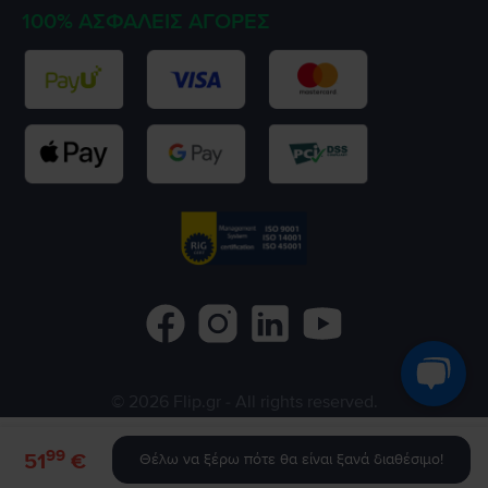
100% ΑΣΦΑΛΕΊΣ ΑΓΟΡΈΣ
©
2026
Flip.gr
- All rights reserved.
Flip.ro
Flip.bg
Rejoy.hu
99
51
€
Θέλω να ξέρω πότε θα είναι ξανά διαθέσιμο!