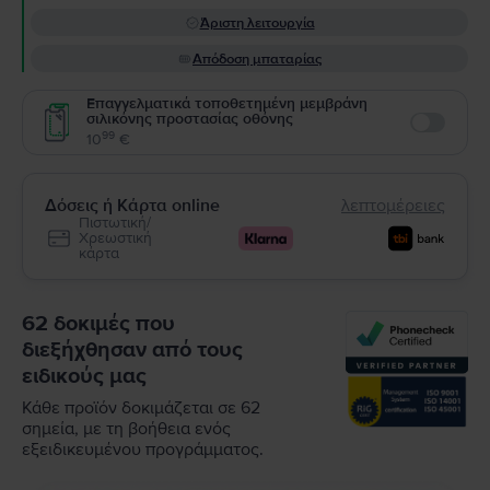
Άριστη λειτουργία
Απόδοση μπαταρίας
Επαγγελματικά τοποθετημένη μεμβράνη
σιλικόνης προστασίας οθόνης
Enable
99
10
€
Δόσεις ή Κάρτα online
λεπτομέρειες
Πιστωτική/
Χρεωστική
κάρτα
62 δοκιμές που
διεξήχθησαν από τους
ειδικούς μας
Κάθε προϊόν δοκιμάζεται σε 62
σημεία, με τη βοήθεια ενός
εξειδικευμένου προγράμματος.