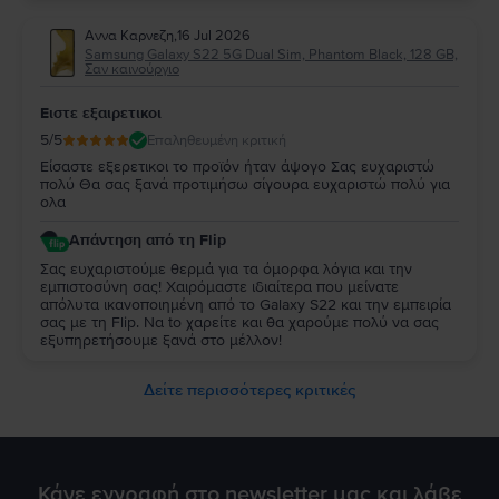
εξυπηρετήσουμε ξανά στο μέλλον!
Αννα Καρνεζη
,
16 Jul 2026
Samsung Galaxy S22 5G Dual Sim, Phantom Black, 128 GB,
Σαν καινούργιο
Ειστε εξαιρετικοι
5
/5
Επαληθευμένη κριτική
Είσαστε εξερετικοι το προϊόν ήταν άψογο Σας ευχαριστώ
πολύ Θα σας ξανά προτιμήσω σίγουρα ευχαριστώ πολύ για
ολα
Απάντηση από τη Flip
Σας ευχαριστούμε θερμά για τα όμορφα λόγια και την
εμπιστοσύνη σας! Χαιρόμαστε ιδιαίτερα που μείνατε
απόλυτα ικανοποιημένη από τo Galaxy S22 και την εμπειρία
σας με τη Flip. Να to χαρείτε και θα χαρούμε πολύ να σας
εξυπηρετήσουμε ξανά στο μέλλον!
Δείτε περισσότερες κριτικές
Κάνε εγγραφή στο newsletter μας και λάβε