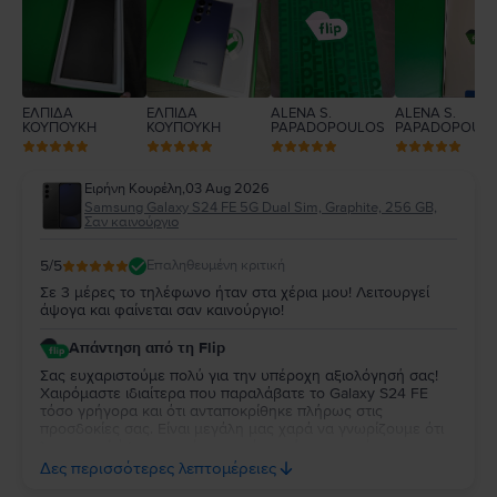
1
ΕΛΠΙΔΑ
ΕΛΠΙΔΑ
ALENA S.
ALENA S.
ΚΟΥΠΟΥΚΗ
ΚΟΥΠΟΥΚΗ
PAPADOPOULOS
PAPADOPOUL
Ειρήνη Κουρέλη
,
03 Aug 2026
Samsung Galaxy S24 FE 5G Dual Sim, Graphite, 256 GB,
Σαν καινούργιο
5
/5
Επαληθευμένη κριτική
Σε 3 μέρες το τηλέφωνο ήταν στα χέρια μου! Λειτουργεί
άψογα και φαίνεται σαν καινούργιο!
Απάντηση από τη Flip
Σας ευχαριστούμε πολύ για την υπέροχη αξιολόγησή σας!
Χαιρόμαστε ιδιαίτερα που παραλάβατε το Galaxy S24 FE
τόσο γρήγορα και ότι ανταποκρίθηκε πλήρως στις
προσδοκίες σας. Είναι μεγάλη μας χαρά να γνωρίζουμε ότι
λειτουργεί άψογα και ότι η κατάστασή της σας άφησε
απόλυτα ικανοποιημένη. Σας ευχαριστούμε για την
Δες περισσότερες λεπτομέρειες
εμπιστοσύνη σας και σας ευχόμαστε να χαρείτε τη νέα σας