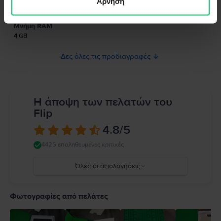
Άρνηση
Τύπος SIM
το προϊόν.
Nano-SIM, dual stand-by
Παρακαλώ διαβάστε το εγχειρίδιο.
Μνήμη RAM
4 GB
Δες όλες τις προδιαγραφές
Η άποψη των πελατών του
Flip
4.8
/5
4425 επαληθευμένες κριτικές
Όλες οι αξιολογήσεις
5
4
Φωτογραφίες από πελάτες
3
2