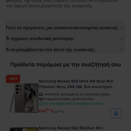
φθοράς, όχι όμως ελαττώματα τα οποία θα επηρέαζαν
την άψογη λειτουργικότητα της συσκευής.
Γιατί να αγοράσεις μια ανακατασκευασμένη συσκευή;
Τι σημαίνει αποδοτική μπαταρία;
Τι περιλαμβάνεται στο κουτί της συσκευής;
Προϊόντα παρόμοια με την αναζήτησή σου
- 20 €
Samsung Galaxy S24 Ultra 5G Dual Sim
Titanium Grey, 256 GB, Σαν καινούργιο
Αποστολή:
εκτιμώμενος 2-5 εργάσιμες ημέρες
Πληρωμή σε δόσεις, με 0% επιτόκιο
Πιο οικονομικό από το καινούργιο 256 €
99
629
€
99
649
€
Samsung Galaxy S22 5G Dual Sim