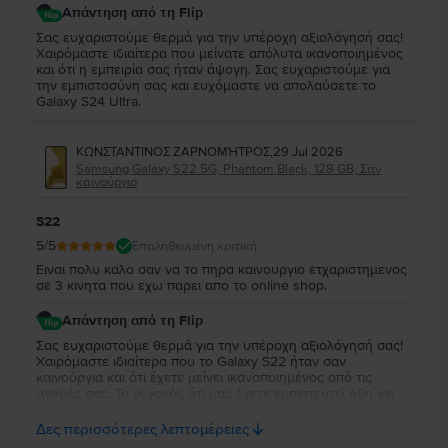
Απάντηση από τη Flip
Σας ευχαριστούμε θερμά για την υπέροχη αξιολόγησή σας!
Χαιρόμαστε ιδιαίτερα που μείνατε απόλυτα ικανοποιημένος
και ότι η εμπειρία σας ήταν άψογη. Σας ευχαριστούμε για
την εμπιστοσύνη σας και ευχόμαστε να απολαύσετε το
Galaxy S24 Ultra.
ΚΩΝΣΤΑΝΤΙΝΟΣ ΖΑΡΝΟΜΉΤΡΟΣ
,
29 Jul 2026
Samsung Galaxy S22 5G, Phantom Black, 128 GB, Σαν
καινούργιο
S22
5
/5
Επαληθευμένη κριτική
Ειναι πολυ καλο σαν να το πηρα καινουργιο ετχαριστημενος
σε 3 κινητα που εχω παρει απο το online shop.
Απάντηση από τη Flip
Σας ευχαριστούμε θερμά για την υπέροχη αξιολόγησή σας!
Χαιρόμαστε ιδιαίτερα που το Galaxy S22 ήταν σαν
καινούργια και ότι έχετε μείνει ικανοποιημένος από τις
αγορές σας. Το γεγονός ότι μας έχετε εμπιστευτεί ήδη για
τρεις αγορές σημαίνει πολλά για εμάς και σας ευχαριστούμε
ειλικρινά για τη στήριξή σας. Σας ευχόμαστε να απολαύσετε
Δες περισσότερες λεπτομέρειες
τη νέα σας συσκευή και θα χαρούμε να σας