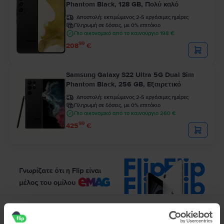
Phantom Black, 128 GB, Πολύ καλό
Αποστολή:
εκτιμώμενος 2-5 εργάσιμες ημέρες
Πληρωμή σε δόσεις, με 0% επιτόκιο
Πιο οικονομικό από το καινούργιο 198 €
99
208
€
Samsung Galaxy S22 Ultra 5G Dual Sim
Phantom Black, 256 GB, Εξαιρετικό
Αποστολή:
εκτιμώμενος 2-5 εργάσιμες ημέρες
Πληρωμή σε δόσεις, με 0% επιτόκιο
Πιο οικονομικό από το καινούργιο 260 €
99
425
€
Περιγραφή