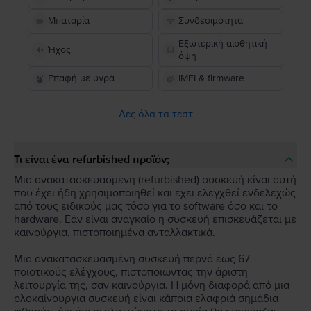
Μπαταρία
Συνδεσιμότητα
Εξωτερική αισθητική
Ήχος
όψη
Επαφή με υγρά
IMEI & firmware
Δες όλα τα τεστ
Τι είναι ένα refurbished προϊόν;
Μια ανακατασκευασμένη (refurbished) συσκευή είναι αυτή
που έχει ήδη χρησιμοποιηθεί και έχει ελεγχθεί ενδελεχώς
από τους ειδικούς μας τόσο για το software όσο και το
hardware. Εάν είναι αναγκαίο η συσκευή επισκευάζεται με
καινούργια, πιστοποιημένα ανταλλακτικά.
Μια ανακατασκευασμένη συσκευή περνά έως 67
ποιοτικούς ελέγχους, πιστοποιώντας την άριστη
λειτουργία της, σαν καινούργια. Η μόνη διαφορά από μια
ολοκαίνουργια συσκευή είναι κάποια ελαφριά σημάδια