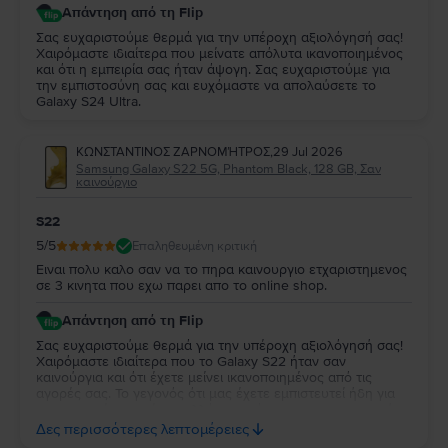
Απάντηση από τη Flip
Σας ευχαριστούμε θερμά για την υπέροχη αξιολόγησή σας!
Χαιρόμαστε ιδιαίτερα που μείνατε απόλυτα ικανοποιημένος
και ότι η εμπειρία σας ήταν άψογη. Σας ευχαριστούμε για
την εμπιστοσύνη σας και ευχόμαστε να απολαύσετε το
Galaxy S24 Ultra.
ΚΩΝΣΤΑΝΤΙΝΟΣ ΖΑΡΝΟΜΉΤΡΟΣ
,
29 Jul 2026
Samsung Galaxy S22 5G, Phantom Black, 128 GB, Σαν
καινούργιο
S22
5
/5
Επαληθευμένη κριτική
Ειναι πολυ καλο σαν να το πηρα καινουργιο ετχαριστημενος
σε 3 κινητα που εχω παρει απο το online shop.
Απάντηση από τη Flip
Σας ευχαριστούμε θερμά για την υπέροχη αξιολόγησή σας!
Χαιρόμαστε ιδιαίτερα που το Galaxy S22 ήταν σαν
καινούργια και ότι έχετε μείνει ικανοποιημένος από τις
αγορές σας. Το γεγονός ότι μας έχετε εμπιστευτεί ήδη για
τρεις αγορές σημαίνει πολλά για εμάς και σας ευχαριστούμε
ειλικρινά για τη στήριξή σας. Σας ευχόμαστε να απολαύσετε
Δες περισσότερες λεπτομέρειες
τη νέα σας συσκευή και θα χαρούμε να σας