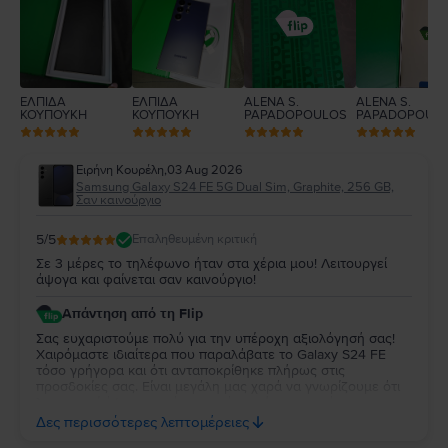
1
ΕΛΠΙΔΑ
ΕΛΠΙΔΑ
ALENA S.
ALENA S.
ΚΟΥΠΟΥΚΗ
ΚΟΥΠΟΥΚΗ
PAPADOPOULOS
PAPADOPOUL
Ειρήνη Κουρέλη
,
03 Aug 2026
Samsung Galaxy S24 FE 5G Dual Sim, Graphite, 256 GB,
Σαν καινούργιο
5
/5
Επαληθευμένη κριτική
Σε 3 μέρες το τηλέφωνο ήταν στα χέρια μου! Λειτουργεί
άψογα και φαίνεται σαν καινούργιο!
Απάντηση από τη Flip
Σας ευχαριστούμε πολύ για την υπέροχη αξιολόγησή σας!
Χαιρόμαστε ιδιαίτερα που παραλάβατε το Galaxy S24 FE
τόσο γρήγορα και ότι ανταποκρίθηκε πλήρως στις
προσδοκίες σας. Είναι μεγάλη μας χαρά να γνωρίζουμε ότι
λειτουργεί άψογα και ότι η κατάστασή της σας άφησε
απόλυτα ικανοποιημένη. Σας ευχαριστούμε για την
Δες περισσότερες λεπτομέρειες
εμπιστοσύνη σας και σας ευχόμαστε να χαρείτε τη νέα σας