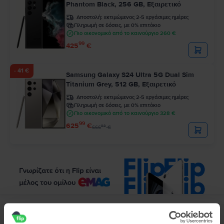
Phantom Black, 256 GB, Εξαιρετικό
Αποστολή:
εκτιμώμενος 2-5 εργάσιμες ημέρες
Πληρωμή σε δόσεις, με 0% επιτόκιο
Πιο οικονομικό από το καινούργιο 260 €
99
425
€
- 41 €
Samsung Galaxy S24 Ultra 5G Dual Sim
Titanium Grey, 512 GB, Εξαιρετικό
Αποστολή:
εκτιμώμενος 2-5 εργάσιμες ημέρες
Πληρωμή σε δόσεις, με 0% επιτόκιο
Πιο οικονομικό από το καινούργιο 328 €
99
625
€
99
666
€
Περιγραφή