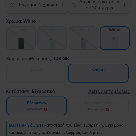
Δωρεάν επιστροφή
Εγγύηση 2 χρόνια
❯
❯
σε 30 ημέρες
Χρώμα:
White
Gray
Mint
Violet
White
Χώρος αποθήκευσης:
128 GB
64 GB
128 GB
Κατάσταση:
Εξαιρετικό
Δείτε λεπτομέρειες
Σαν καινούργιο
Εξαιρετικό
Ειδοποίησε με!
Ειδοποίησε με!
Εξωτερική όψη:
Η κατάστασή του είναι εξαιρετική. Έχει μόνο
κάποιες λεπτές γρατζουνιές, ελαφρώς αντιληπτές.