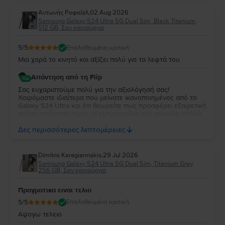
συσκευή!
Aντωνής Ροφαϊελ
,
02 Aug 2026
Samsung Galaxy S24 Ultra 5G Dual Sim, Black Titanium,
512 GB, Σαν καινούργιο
5
/5
Επαληθευμένη κριτική
Μια χαρά το κινητό και αξίζει πολύ για τα λεφτά του
Απάντηση από τη Flip
Σας ευχαριστούμε πολύ για την αξιολόγησή σας!
Χαιρόμαστε ιδιαίτερα που μείνατε ικανοποιημένος από το
Galaxy S24 Ultra και ότι θεωρείτε πως προσφέρει εξαιρετική
σχέση ποιότητας-τιμής. Η εμπιστοσύνη σας σημαίνει πολλά
για εμάς. Να χαρείτε τη νέα σας συσκευή και θα χαρούμε να
Δες περισσότερες λεπτομέρειες
σας εξυπηρετήσουμε ξανά στο μέλλον!
Dimitris Karagiannakis
,
29 Jul 2026
Samsung Galaxy S24 Ultra 5G Dual Sim, Titanium Grey,
256 GB, Σαν καινούργιο
Πραγματικα ειναι τελιο
5
/5
Επαληθευμένη κριτική
Αψογω τελειο