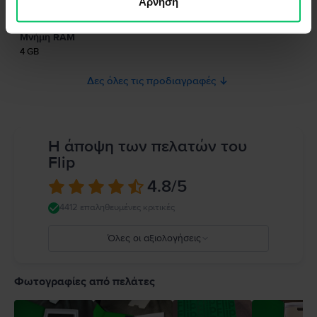
Άρνηση
Τύπος SIM
το προϊόν.
Nano-SIM, dual stand-by
Παρακαλώ διαβάστε το εγχειρίδιο.
Μνήμη RAM
4 GB
Δες όλες τις προδιαγραφές
Η άποψη των πελατών του
Flip
4.8
/5
4412 επαληθευμένες κριτικές
Όλες οι αξιολογήσεις
5
4
Φωτογραφίες από πελάτες
3
2