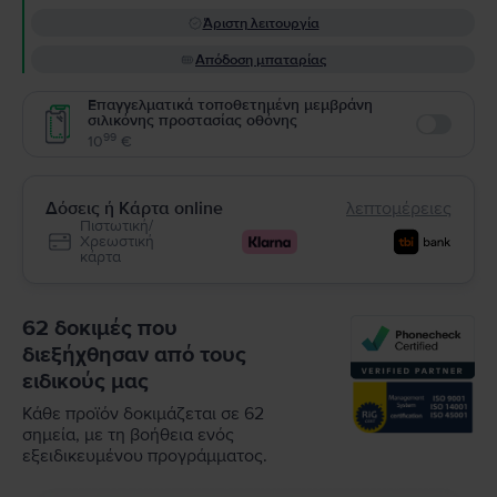
Άριστη λειτουργία
Απόδοση μπαταρίας
Επαγγελματικά τοποθετημένη μεμβράνη
σιλικόνης προστασίας οθόνης
Enable
99
10
€
Δόσεις ή Κάρτα online
λεπτομέρειες
Πιστωτική/
Χρεωστική
κάρτα
62 δοκιμές που
διεξήχθησαν από τους
ειδικούς μας
Κάθε προϊόν δοκιμάζεται σε 62
σημεία, με τη βοήθεια ενός
εξειδικευμένου προγράμματος.