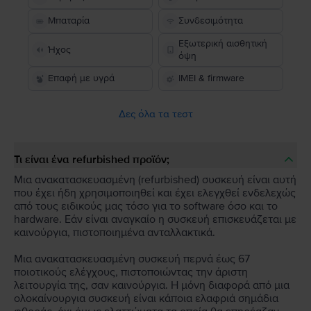
Μπαταρία
Συνδεσιμότητα
Εξωτερική αισθητική
Ήχος
όψη
Επαφή με υγρά
IMEI & firmware
Δες όλα τα τεστ
Τι είναι ένα refurbished προϊόν;
Μια ανακατασκευασμένη (refurbished) συσκευή είναι αυτή
που έχει ήδη χρησιμοποιηθεί και έχει ελεγχθεί ενδελεχώς
από τους ειδικούς μας τόσο για το software όσο και το
hardware. Εάν είναι αναγκαίο η συσκευή επισκευάζεται με
καινούργια, πιστοποιημένα ανταλλακτικά.
Μια ανακατασκευασμένη συσκευή περνά έως 67
ποιοτικούς ελέγχους, πιστοποιώντας την άριστη
λειτουργία της, σαν καινούργια. Η μόνη διαφορά από μια
ολοκαίνουργια συσκευή είναι κάποια ελαφριά σημάδια