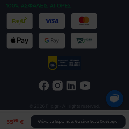
100% ΑΣΦΑΛΕΊΣ ΑΓΟΡΈΣ
©
2026
Flip.gr
- All rights reserved.
Flip.ro
Flip.bg
Rejoy.hu
99
55
€
Θέλω να ξέρω πότε θα είναι ξανά διαθέσιμο!