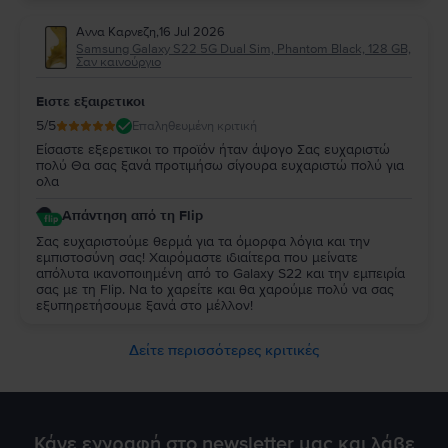
εξυπηρετήσουμε ξανά στο μέλλον!
Αννα Καρνεζη
,
16 Jul 2026
Samsung Galaxy S22 5G Dual Sim, Phantom Black, 128 GB,
Σαν καινούργιο
Ειστε εξαιρετικοι
5
/5
Επαληθευμένη κριτική
Είσαστε εξερετικοι το προϊόν ήταν άψογο Σας ευχαριστώ
πολύ Θα σας ξανά προτιμήσω σίγουρα ευχαριστώ πολύ για
ολα
Απάντηση από τη Flip
Σας ευχαριστούμε θερμά για τα όμορφα λόγια και την
εμπιστοσύνη σας! Χαιρόμαστε ιδιαίτερα που μείνατε
απόλυτα ικανοποιημένη από τo Galaxy S22 και την εμπειρία
σας με τη Flip. Να to χαρείτε και θα χαρούμε πολύ να σας
εξυπηρετήσουμε ξανά στο μέλλον!
Δείτε περισσότερες κριτικές
Κάνε εγγραφή στο newsletter μας και λάβε