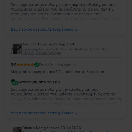
Σας ευχαριστούμε πολύ για την υπέροχη αξιολόγησή σας!
Χαιρόμαστε ιδιαίτερα που παραλάβατε το Galaxy S24 FE
τόσο γρήγορα και ότι ανταποκρίθηκε πλήρως στις
προσδοκίες σας. Είναι μεγάλη μας χαρά να γνωρίζουμε ότι
λειτουργεί άψογα και ότι η κατάστασή της σας άφησε
απόλυτα ικανοποιημένη. Σας ευχαριστούμε για την
Δες περισσότερες λεπτομέρειες
εμπιστοσύνη σας και σας ευχόμαστε να χαρείτε τη νέα σας
συσκευή!
Aντωνής Ροφαϊελ
,
02 Aug 2026
Samsung Galaxy S24 Ultra 5G Dual Sim, Black Titanium,
512 GB, Σαν καινούργιο
5
/5
Επαληθευμένη κριτική
Μια χαρά το κινητό και αξίζει πολύ για τα λεφτά του
Απάντηση από τη Flip
Σας ευχαριστούμε πολύ για την αξιολόγησή σας!
Χαιρόμαστε ιδιαίτερα που μείνατε ικανοποιημένος από το
Galaxy S24 Ultra και ότι θεωρείτε πως προσφέρει εξαιρετική
σχέση ποιότητας-τιμής. Η εμπιστοσύνη σας σημαίνει πολλά
για εμάς. Να χαρείτε τη νέα σας συσκευή και θα χαρούμε να
Δες περισσότερες λεπτομέρειες
σας εξυπηρετήσουμε ξανά στο μέλλον!
Dimitris Karagiannakis
,
29 Jul 2026