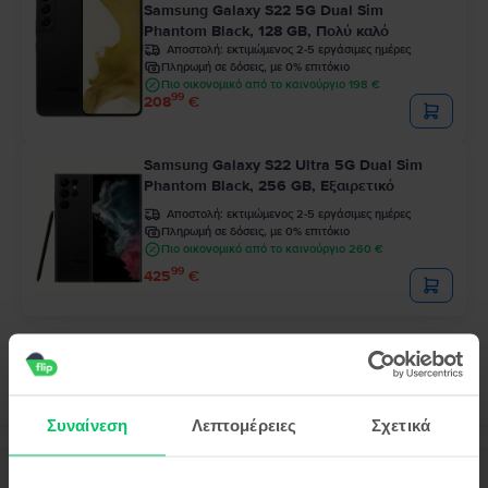
Samsung Galaxy S22 5G Dual Sim
Phantom Black, 128 GB, Πολύ καλό
Αποστολή:
εκτιμώμενος 2-5 εργάσιμες ημέρες
Πληρωμή σε δόσεις, με 0% επιτόκιο
Πιο οικονομικό από το καινούργιο 198 €
99
208
€
Samsung Galaxy S22 Ultra 5G Dual Sim
Phantom Black, 256 GB, Εξαιρετικό
Αποστολή:
εκτιμώμενος 2-5 εργάσιμες ημέρες
Πληρωμή σε δόσεις, με 0% επιτόκιο
Πιο οικονομικό από το καινούργιο 260 €
99
425
€
Συναίνεση
Λεπτομέρειες
Σχετικά
Περιγραφή