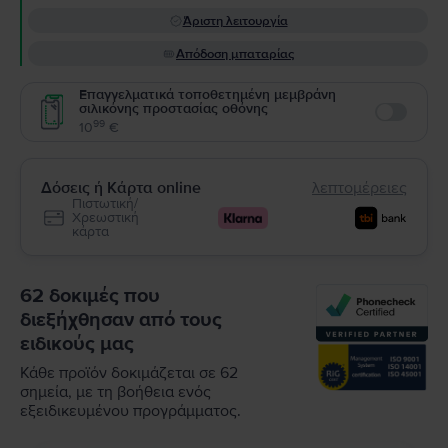
Άριστη λειτουργία
Απόδοση μπαταρίας
Επαγγελματικά τοποθετημένη μεμβράνη
σιλικόνης προστασίας οθόνης
Enable
99
10
€
Δόσεις ή Κάρτα online
λεπτομέρειες
Πιστωτική/
Χρεωστική
κάρτα
62 δοκιμές που
διεξήχθησαν από τους
ειδικούς μας
Κάθε προϊόν δοκιμάζεται σε 62
σημεία, με τη βοήθεια ενός
εξειδικευμένου προγράμματος.