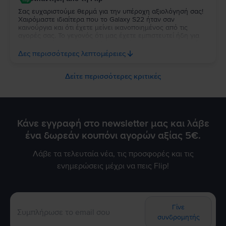
Σας ευχαριστούμε θερμά για την υπέροχη αξιολόγησή σας!
Χαιρόμαστε ιδιαίτερα που το Galaxy S22 ήταν σαν
καινούργια και ότι έχετε μείνει ικανοποιημένος από τις
αγορές σας. Το γεγονός ότι μας έχετε εμπιστευτεί ήδη για
τρεις αγορές σημαίνει πολλά για εμάς και σας ευχαριστούμε
ειλικρινά για τη στήριξή σας. Σας ευχόμαστε να απολαύσετε
Δες περισσότερες λεπτομέρειες
τη νέα σας συσκευή και θα χαρούμε να σας
εξυπηρετήσουμε ξανά στο μέλλον!
Δείτε περισσότερες κριτικές
Κάνε εγγραφή στο newsletter μας και λάβε
ένα δωρεάν κουπόνι αγορών αξίας 5€.
Λάβε τα τελευταία νέα, τις προσφορές και τις
ενημερώσεις μέχρι να πεις Flip!
Γίνε
συνδρομητής