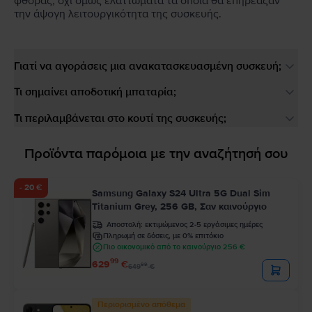
φθοράς, όχι όμως ελαττώματα τα οποία θα επηρέαζαν
την άψογη λειτουργικότητα της συσκευής.
Γιατί να αγοράσεις μια ανακατασκευασμένη συσκευή;
Τι σημαίνει αποδοτική μπαταρία;
Τι περιλαμβάνεται στο κουτί της συσκευής;
Προϊόντα παρόμοια με την αναζήτησή σου
- 20 €
Samsung Galaxy S24 Ultra 5G Dual Sim
Titanium Grey, 256 GB, Σαν καινούργιο
Αποστολή:
εκτιμώμενος 2-5 εργάσιμες ημέρες
Πληρωμή σε δόσεις, με 0% επιτόκιο
Πιο οικονομικό από το καινούργιο 256 €
99
629
€
99
649
€
Περιορισμένο απόθεμα