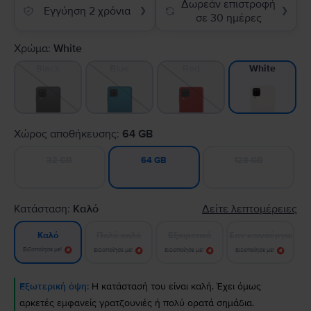
Δωρεάν επιστροφή
Εγγύηση 2 χρόνια
❯
❯
σε 30 ημέρες
Χρώμα:
White
Black
Blue
Red
White
Χώρος αποθήκευσης:
64 GB
32 GB
128 GB
64 GB
Κατάσταση:
Καλό
Δείτε λεπτομέρειες
Πολύ καλό
Εξαιρετικό
Σαν καινούργιο
Καλό
Ειδοποίησε με!
Ειδοποίησε με!
Ειδοποίησε με!
Ειδοποίησε με!
Εξωτερική όψη:
Η κατάστασή του είναι καλή. Έχει όμως
αρκετές εμφανείς γρατζουνιές ή πολύ ορατά σημάδια.