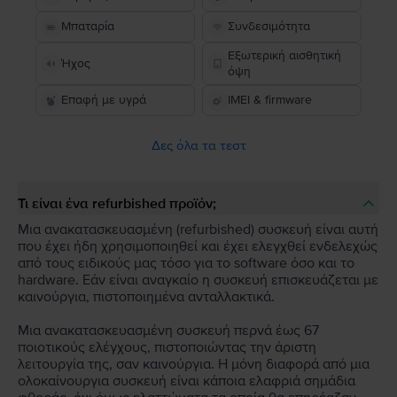
Μπαταρία
Συνδεσιμότητα
Εξωτερική αισθητική
Ήχος
όψη
Επαφή με υγρά
IMEI & firmware
Δες όλα τα τεστ
Τι είναι ένα refurbished προϊόν;
Μια ανακατασκευασμένη (refurbished) συσκευή είναι αυτή
που έχει ήδη χρησιμοποιηθεί και έχει ελεγχθεί ενδελεχώς
από τους ειδικούς μας τόσο για το software όσο και το
hardware. Εάν είναι αναγκαίο η συσκευή επισκευάζεται με
καινούργια, πιστοποιημένα ανταλλακτικά.
Μια ανακατασκευασμένη συσκευή περνά έως 67
ποιοτικούς ελέγχους, πιστοποιώντας την άριστη
λειτουργία της, σαν καινούργια. Η μόνη διαφορά από μια
ολοκαίνουργια συσκευή είναι κάποια ελαφριά σημάδια