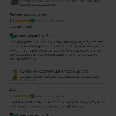
Samsung Galaxy S24 Ultra 5G Dual Sim, Titanium Grey,
256 GB, Σαν καινούργιο
Πραγματικα ειναι τελιο
5
/5
Επαληθευμένη κριτική
Αψογω τελειο
Απάντηση από τη Flip
Σας ευχαριστούμε θερμά για την υπέροχη αξιολόγησή σας!
Χαιρόμαστε ιδιαίτερα που μείνατε απόλυτα ικανοποιημένος
και ότι η εμπειρία σας ήταν άψογη. Σας ευχαριστούμε για
την εμπιστοσύνη σας και ευχόμαστε να απολαύσετε το
Galaxy S24 Ultra.
ΚΩΝΣΤΑΝΤΙΝΟΣ ΖΑΡΝΟΜΉΤΡΟΣ
,
29 Jul 2026
Samsung Galaxy S22 5G, Phantom Black, 128 GB, Σαν
καινούργιο
S22
5
/5
Επαληθευμένη κριτική
Ειναι πολυ καλο σαν να το πηρα καινουργιο ετχαριστημενος
σε 3 κινητα που εχω παρει απο το online shop.
Απάντηση από τη Flip