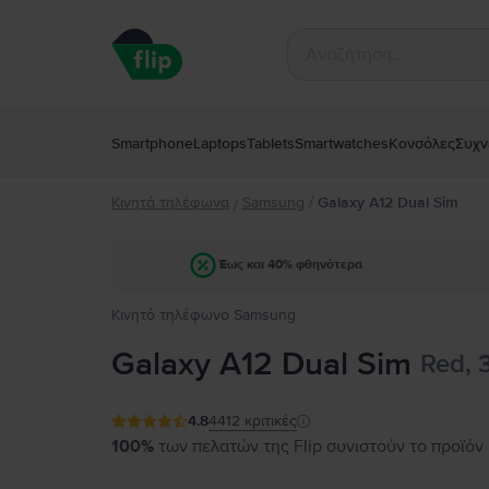
Smartphone
Laptops
Tablets
Smartwatches
Κονσόλες
Συχν
Κινητά τηλέφωνα
Samsung
/
Galaxy A12 Dual Sim
/
Έως και 40% φθηνότερα
Κινητό τηλέφωνο Samsung
Galaxy A12 Dual Sim
Red, 
4.8
4412
κριτικές
100%
των πελατών της Flip συνιστούν το προϊόν