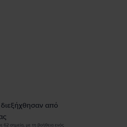
 διεξήχθησαν από
ας
ε 62 σημεία, με τη βοήθεια ενός