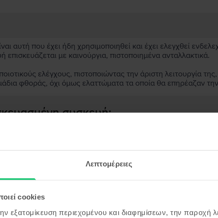
αι αυτή που έχει ήδη χρησιμοποιηθεί και έχει ελεγχθεί ενδελε
υή επισκευάζεται με καινούργια, πιστοποιημένα ανταλλακτικά.
ιοτικούς ελέγχους, πιστοποιώντας την άριστη λειτουργία της,
μάδια φθοράς, όχι όμως ελαττώματα τα οποία θα επηρέαζαν τη
ασκευασμένη συσκευή;
;
ς συσκευής;
Λεπτομέρειες
οιεί cookies
την εξατομίκευση περιεχομένου και διαφημίσεων, την παροχή 