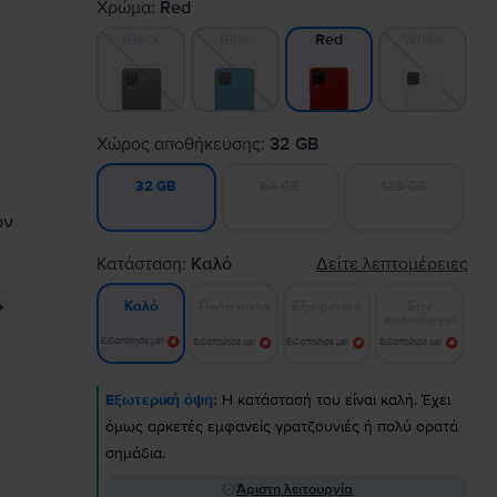
Χρώμα:
Red
Black
Blue
White
Red
Χώρος αποθήκευσης:
32 GB
64 GB
128 GB
32 GB
Κατάσταση:
Καλό
Δείτε λεπτομέρειες
Πολύ καλό
Εξαιρετικό
Σαν
Καλό
καινούργιο
Ειδοποίησε με!
Ειδοποίησε με!
Ειδοποίησε με!
Ειδοποίησε με!
Εξωτερική όψη:
Η κατάστασή του είναι καλή. Έχει
όμως αρκετές εμφανείς γρατζουνιές ή πολύ ορατά
σημάδια.
Άριστη λειτουργία