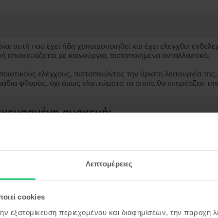
αι αυτή που έχει ήδη χρησιμοποιηθεί και έχει ελεγχθεί ενδελε
υή επισκευάζεται με καινούργια, πιστοποιημένα ανταλλακτικά.
ιοτικούς ελέγχους, πιστοποιώντας την άριστη λειτουργία της,
μάδια φθοράς, όχι όμως ελαττώματα τα οποία θα επηρέαζαν τη
ασκευασμένη συσκευή;
;
ς συσκευής;
Λεπτομέρειες
οιεί cookies
την εξατομίκευση περιεχομένου και διαφημίσεων, την παροχή 