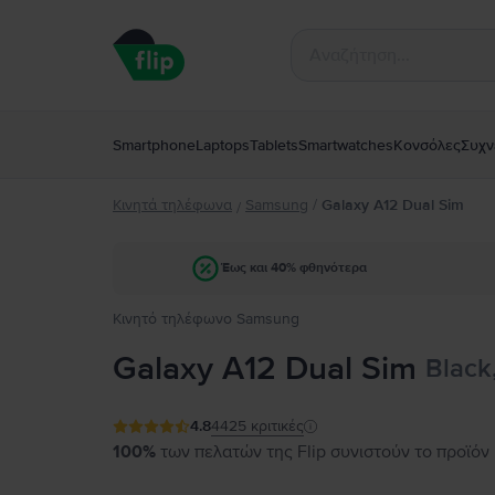
Smartphone
Laptops
Tablets
Smartwatches
Κονσόλες
Συχν
Κινητά τηλέφωνα
Samsung
/
Galaxy A12 Dual Sim
/
Έως και 40% φθηνότερα
Κινητό τηλέφωνο Samsung
Galaxy A12 Dual Sim
Black
4.8
4425
κριτικές
100%
των πελατών της Flip συνιστούν το προϊόν