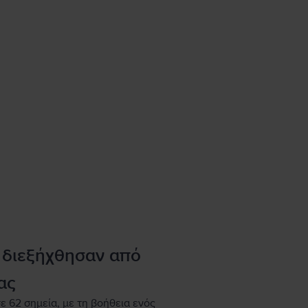
 διεξήχθησαν από
ας
ε 62 σημεία, με τη βοήθεια ενός