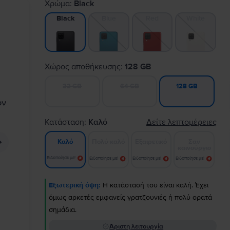
Χρώμα:
Black
Blue
Red
White
Black
Χώρος αποθήκευσης:
128 GB
32 GB
64 GB
128 GB
Κατάσταση:
Καλό
Δείτε λεπτομέρειες
Πολύ καλό
Εξαιρετικό
Σαν
Καλό
καινούργιο
Ειδοποίησε με!
Ειδοποίησε με!
Ειδοποίησε με!
Ειδοποίησε με!
Εξωτερική όψη:
Η κατάστασή του είναι καλή. Έχει
όμως αρκετές εμφανείς γρατζουνιές ή πολύ ορατά
σημάδια.
Άριστη λειτουργία