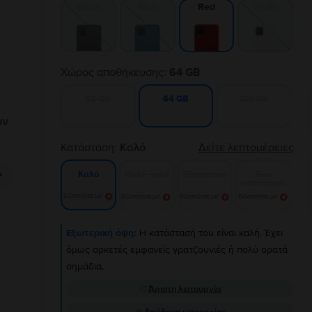
Black
Blue
White
Red
Χώρος αποθήκευσης:
64 GB
32 GB
128 GB
64 GB
Κατάσταση:
Καλό
Δείτε λεπτομέρειες
Πολύ καλό
Εξαιρετικό
Σαν
Καλό
καινούργιο
Ειδοποίησε με!
Ειδοποίησε με!
Ειδοποίησε με!
Ειδοποίησε με!
Εξωτερική όψη:
Η κατάστασή του είναι καλή. Έχει
όμως αρκετές εμφανείς γρατζουνιές ή πολύ ορατά
σημάδια.
Άριστη λειτουργία