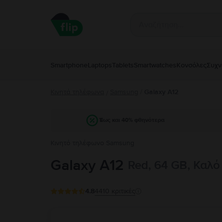
Smartphone
Laptops
Tablets
Smartwatches
Κονσόλες
Συχν
Κινητά τηλέφωνα
Samsung
/
Galaxy A12
/
Έως και 40% φθηνότερα
Κινητό τηλέφωνο Samsung
Galaxy A12
Red, 64 GB, Καλό
4.8
4410
κριτικές