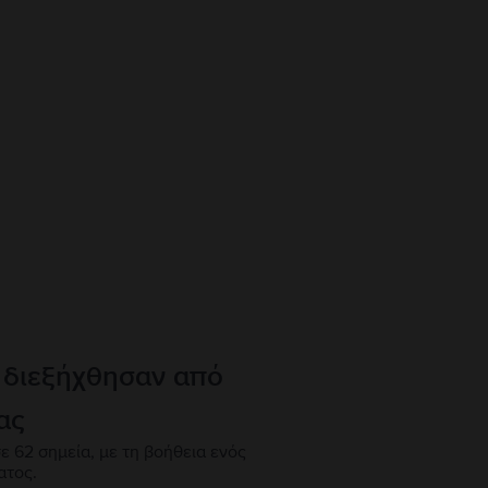
 διεξήχθησαν από
ας
ε 62 σημεία, με τη βοήθεια ενός
ατος.