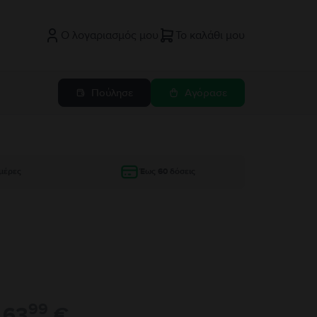
Ο λογαριασμός μου
Το καλάθι μου
Πούλησε
Αγόρασε
μέρες
Έως 60 δόσεις
99
63
€