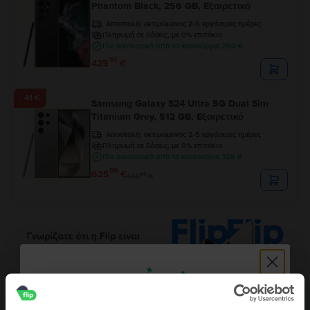
Phantom Black, 256 GB, Εξαιρετικό
Αποστολή:
εκτιμώμενος 2-5 εργάσιμες ημέρες
Πληρωμή σε δόσεις, με 0% επιτόκιο
Πιο οικονομικό από το καινούργιο 260 €
99
425
€
- 41 €
Samsung Galaxy S24 Ultra 5G Dual Sim
Titanium Grey, 512 GB, Εξαιρετικό
Αποστολή:
εκτιμώμενος 2-5 εργάσιμες ημέρες
Πληρωμή σε δόσεις, με 0% επιτόκιο
Πιο οικονομικό από το καινούργιο 328 €
99
625
€
99
666
€
Περιγραφή