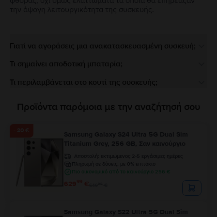
φθοράς, όχι όμως ελαττώματα τα οποία θα επηρέαζαν
την άψογη λειτουργικότητα της συσκευής.
Γιατί να αγοράσεις μια ανακατασκευασμένη συσκευή;
Τι σημαίνει αποδοτική μπαταρία;
Τι περιλαμβάνεται στο κουτί της συσκευής;
Προϊόντα παρόμοια με την αναζήτησή σου
- 20 €
Samsung Galaxy S24 Ultra 5G Dual Sim
Titanium Grey, 256 GB, Σαν καινούργιο
Αποστολή:
εκτιμώμενος 2-5 εργάσιμες ημέρες
Πληρωμή σε δόσεις, με 0% επιτόκιο
Πιο οικονομικό από το καινούργιο 256 €
99
629
€
99
649
€
Samsung Galaxy S22 Ultra 5G Dual Sim