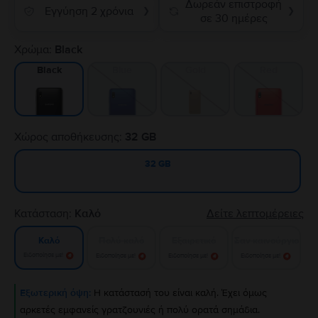
Δωρεάν επιστροφή
Εγγύηση 2 χρόνια
❯
❯
σε 30 ημέρες
Χρώμα:
Black
Blue
Gold
Red
Black
Χώρος αποθήκευσης:
32 GB
32 GB
Κατάσταση:
Καλό
Δείτε λεπτομέρειες
Πολύ καλό
Εξαιρετικό
Σαν καινούργιο
Καλό
Ειδοποίησε με!
Ειδοποίησε με!
Ειδοποίησε με!
Ειδοποίησε με!
Εξωτερική όψη:
Η κατάστασή του είναι καλή. Έχει όμως
αρκετές εμφανείς γρατζουνιές ή πολύ ορατά σημάδια.