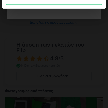
Nano-SIM, dual stand-by
Παρακαλώ διαβάστε το εγχειρίδιο.
Δεν θέλω κουπόνι για την παραγγελία μου
Μνήμη RAM
2 GB
Δες όλες τις προδιαγραφές
Η άποψη των πελατών του
Flip
4.8
/5
4410 επαληθευμένες κριτικές
Όλες οι αξιολογήσεις
5
4
Φωτογραφίες από πελάτες
3
2
1