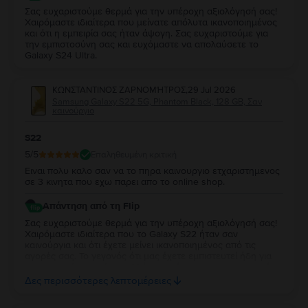
Σας ευχαριστούμε θερμά για την υπέροχη αξιολόγησή σας!
Χαιρόμαστε ιδιαίτερα που μείνατε απόλυτα ικανοποιημένος
και ότι η εμπειρία σας ήταν άψογη. Σας ευχαριστούμε για
την εμπιστοσύνη σας και ευχόμαστε να απολαύσετε το
Galaxy S24 Ultra.
ΚΩΝΣΤΑΝΤΙΝΟΣ ΖΑΡΝΟΜΉΤΡΟΣ
,
29 Jul 2026
Samsung Galaxy S22 5G, Phantom Black, 128 GB, Σαν
καινούργιο
S22
5
/5
Επαληθευμένη κριτική
Ειναι πολυ καλο σαν να το πηρα καινουργιο ετχαριστημενος
σε 3 κινητα που εχω παρει απο το online shop.
Απάντηση από τη Flip
Σας ευχαριστούμε θερμά για την υπέροχη αξιολόγησή σας!
Χαιρόμαστε ιδιαίτερα που το Galaxy S22 ήταν σαν
καινούργια και ότι έχετε μείνει ικανοποιημένος από τις
αγορές σας. Το γεγονός ότι μας έχετε εμπιστευτεί ήδη για
τρεις αγορές σημαίνει πολλά για εμάς και σας ευχαριστούμε
ειλικρινά για τη στήριξή σας. Σας ευχόμαστε να απολαύσετε
Δες περισσότερες λεπτομέρειες
τη νέα σας συσκευή και θα χαρούμε να σας
εξυπηρετήσουμε ξανά στο μέλλον!