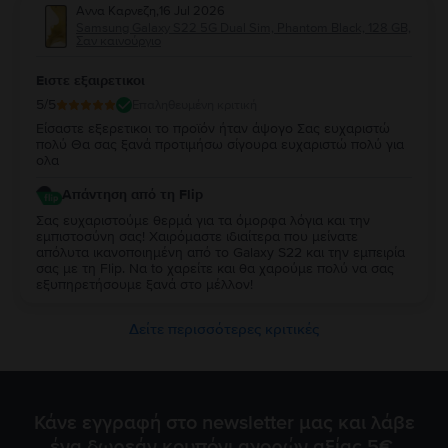
Αννα Καρνεζη
,
16 Jul 2026
Samsung Galaxy S22 5G Dual Sim, Phantom Black, 128 GB,
Σαν καινούργιο
Ειστε εξαιρετικοι
5
/5
Επαληθευμένη κριτική
Είσαστε εξερετικοι το προϊόν ήταν άψογο Σας ευχαριστώ
πολύ Θα σας ξανά προτιμήσω σίγουρα ευχαριστώ πολύ για
ολα
Απάντηση από τη Flip
Σας ευχαριστούμε θερμά για τα όμορφα λόγια και την
εμπιστοσύνη σας! Χαιρόμαστε ιδιαίτερα που μείνατε
απόλυτα ικανοποιημένη από τo Galaxy S22 και την εμπειρία
σας με τη Flip. Να to χαρείτε και θα χαρούμε πολύ να σας
εξυπηρετήσουμε ξανά στο μέλλον!
Δείτε περισσότερες κριτικές
Κάνε εγγραφή στο newsletter μας και λάβε
ένα δωρεάν κουπόνι αγορών αξίας 5€.