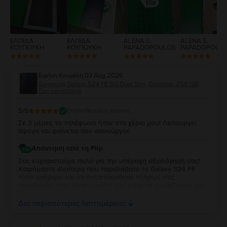
ΕΛΠΙΔΑ
ΕΛΠΙΔΑ
ALENA S.
ALENA S.
ΚΟΥΠΟΥΚΗ
ΚΟΥΠΟΥΚΗ
PAPADOPOULOS
PAPADOPOUL
Ειρήνη Κουρέλη
,
03 Aug 2026
Samsung Galaxy S24 FE 5G Dual Sim, Graphite, 256 GB,
Σαν καινούργιο
5
/5
Επαληθευμένη κριτική
Σε 3 μέρες το τηλέφωνο ήταν στα χέρια μου! Λειτουργεί
άψογα και φαίνεται σαν καινούργιο!
Απάντηση από τη Flip
Σας ευχαριστούμε πολύ για την υπέροχη αξιολόγησή σας!
Χαιρόμαστε ιδιαίτερα που παραλάβατε το Galaxy S24 FE
τόσο γρήγορα και ότι ανταποκρίθηκε πλήρως στις
προσδοκίες σας. Είναι μεγάλη μας χαρά να γνωρίζουμε ότι
λειτουργεί άψογα και ότι η κατάστασή της σας άφησε
απόλυτα ικανοποιημένη. Σας ευχαριστούμε για την
Δες περισσότερες λεπτομέρειες
εμπιστοσύνη σας και σας ευχόμαστε να χαρείτε τη νέα σας
συσκευή!