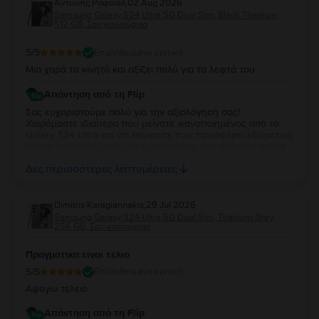
Aντωνής Ροφαϊελ
,
02 Aug 2026
Samsung Galaxy S24 Ultra 5G Dual Sim, Black Titanium,
512 GB, Σαν καινούργιο
5
/5
Επαληθευμένη κριτική
Μια χαρά το κινητό και αξίζει πολύ για τα λεφτά του
Απάντηση από τη Flip
Σας ευχαριστούμε πολύ για την αξιολόγησή σας!
Χαιρόμαστε ιδιαίτερα που μείνατε ικανοποιημένος από το
Galaxy S24 Ultra και ότι θεωρείτε πως προσφέρει εξαιρετική
σχέση ποιότητας-τιμής. Η εμπιστοσύνη σας σημαίνει πολλά
για εμάς. Να χαρείτε τη νέα σας συσκευή και θα χαρούμε να
Δες περισσότερες λεπτομέρειες
σας εξυπηρετήσουμε ξανά στο μέλλον!
Dimitris Karagiannakis
,
29 Jul 2026
Samsung Galaxy S24 Ultra 5G Dual Sim, Titanium Grey,
256 GB, Σαν καινούργιο
Πραγματικα ειναι τελιο
5
/5
Επαληθευμένη κριτική
Αψογω τελειο
Απάντηση από τη Flip