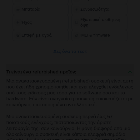
Μπαταρία
Συνδεσιμότητα
Εξωτερική αισθητική
Ήχος
όψη
Επαφή με υγρά
IMEI & firmware
Δες όλα τα τεστ
Τι είναι ένα refurbished προϊόν;
Μια ανακατασκευασμένη (refurbished) συσκευή είναι αυτή
που έχει ήδη χρησιμοποιηθεί και έχει ελεγχθεί ενδελεχώς
από τους ειδικούς μας τόσο για το software όσο και το
hardware. Εάν είναι αναγκαίο η συσκευή επισκευάζεται με
καινούργια, πιστοποιημένα ανταλλακτικά.
Μια ανακατασκευασμένη συσκευή περνά έως 67
ποιοτικούς ελέγχους, πιστοποιώντας την άριστη
λειτουργία της, σαν καινούργια. Η μόνη διαφορά από μια
ολοκαίνουργια συσκευή είναι κάποια ελαφριά σημάδια