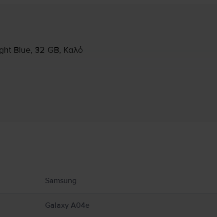
ht Blue, 32 GB, Καλό
Πληροφορίες Κατασκευαστή
υ αφορούν το προϊόν.
Samsung
Galaxy A04e