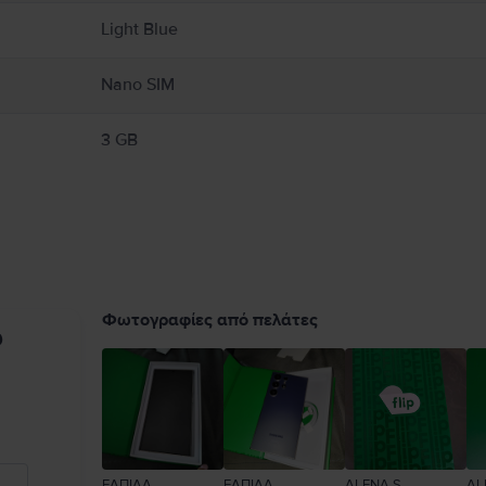
Light Blue
Nano SIM
3 GB
Φωτογραφίες από πελάτες
υ
ΕΛΠΙΔΑ
ΕΛΠΙΔΑ
ALENA S.
AL