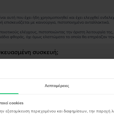
αι αυτή που έχει ήδη χρησιμοποιηθεί και έχει ελεγχθεί ενδελε
υή επισκευάζεται με καινούργια, πιστοποιημένα ανταλλακτικά.
ιοτικούς ελέγχους, πιστοποιώντας την άριστη λειτουργία της,
μάδια φθοράς, όχι όμως ελαττώματα τα οποία θα επηρέαζαν τη
ασκευασμένη συσκευή;
;
ς συσκευής;
εγγραφή &
Λεπτομέρειες
ρδισε!
ου θα είναι ακόμα πιο φθηνό!
οιεί cookies
όντα παρόμοια με την αναζήτησ
την εξατομίκευση περιεχομένου και διαφημίσεων, την παροχή 