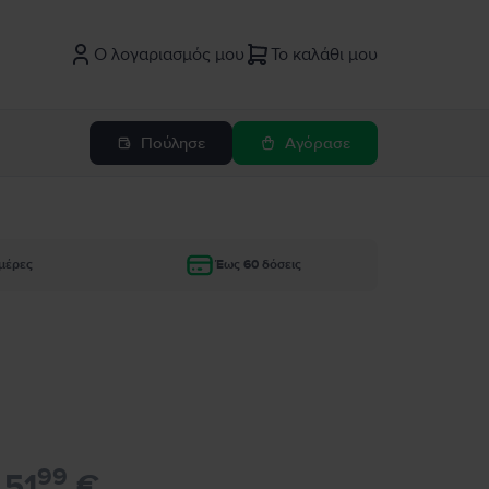
Ο λογαριασμός μου
Το καλάθι μου
Πούλησε
Αγόρασε
μέρες
Έως 60 δόσεις
99
51
€