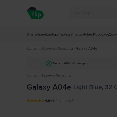
Smartphone
Laptops
Tablets
Smartwatches
Κονσόλες
Συχν
Κινητά τηλέφωνα
Samsung
/
Galaxy A04e
/
Έως και 40% φθηνότερα
Κινητό τηλέφωνο Samsung
Galaxy A04e
Light Blue, 32 
4.8
4412
κριτικές