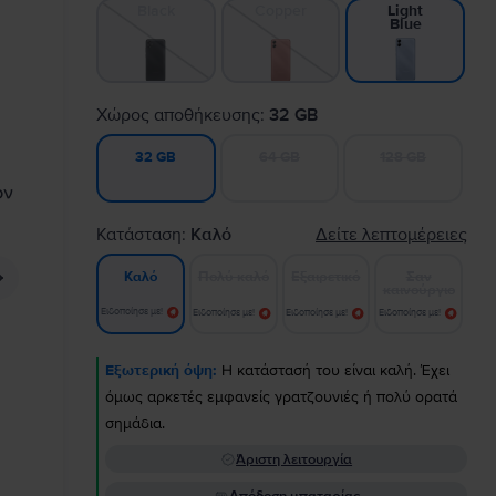
Black
Copper
Light
Blue
Χώρος αποθήκευσης:
32 GB
64 GB
128 GB
32 GB
Κατάσταση:
Καλό
Δείτε λεπτομέρειες
Πολύ καλό
Εξαιρετικό
Σαν
Καλό
καινούργιο
Ειδοποίησε με!
Ειδοποίησε με!
Ειδοποίησε με!
Ειδοποίησε με!
Εξωτερική όψη:
Η κατάστασή του είναι καλή. Έχει
όμως αρκετές εμφανείς γρατζουνιές ή πολύ ορατά
σημάδια.
Άριστη λειτουργία