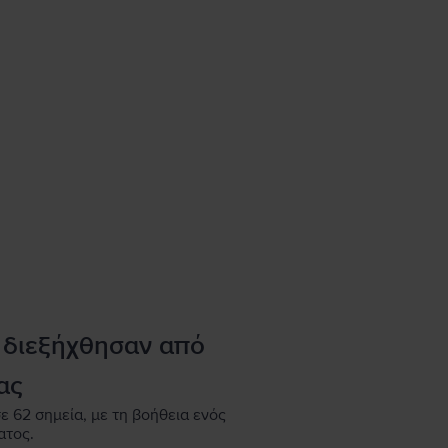
 διεξήχθησαν από
ας
ε 62 σημεία, με τη βοήθεια ενός
ατος.