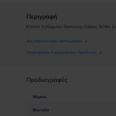
Περιγραφή
Κινητό τηλέφωνο Samsung Galaxy A04e, Lig
Δες περισσότερες λεπτομέρειες
Πληροφορίες Συμμόρφωσης Προϊόντος
Πληροφορίες Ασφάλειας Προϊόντος
Προδιαγραφές
Πληροφορίες Ασφάλειας Προϊόντος
Πληροφορίες σχετικά με τις προειδοποιήσεις ασφαλείας πο
Παρακαλώ διαβάστε το εγχειρίδιο.
Μάρκα
Μοντέλο