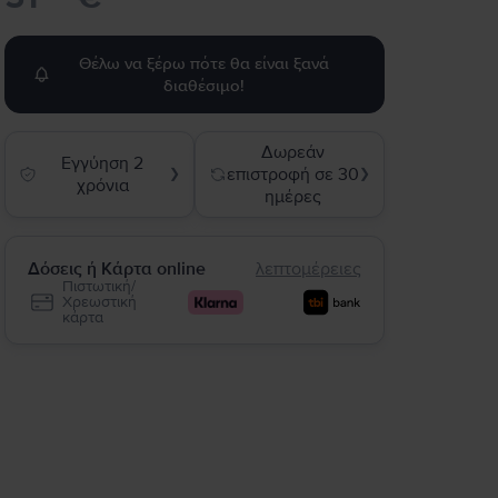
Θέλω να ξέρω πότε θα είναι ξανά
διαθέσιμο!
Δωρεάν
Εγγύηση 2
επιστροφή σε 30
❯
❯
χρόνια
ημέρες
Δόσεις ή Κάρτα online
λεπτομέρειες
Πιστωτική/
Χρεωστική
κάρτα