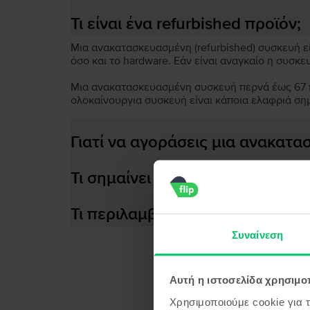
Τι είναι ένα refurbished προϊόν;
Μια ανακατασκευασμένη (refurbished) συσκευή είν
όσο και το hardware. Εάν είναι αναγκαίο η συσκε
Μια ανακατασκευασμένη συσκευή περνά έως 67 πο
ολοκαίνουργια συσκευή είναι κάποια ελαφριά ση
Γιατί να αγοράσεις μια ανακατ
Τι σημαίνει αποδοτική μπαταρία
Τι περιλαμβάνεται στο κουτί τη
Κάνε 
Συναίνεση
Κέ
Το επόμενο κινητό σ
Αυτή η ιστοσελίδα χρησιμοπ
Προϊ
Χρησιμοποιούμε cookie για 