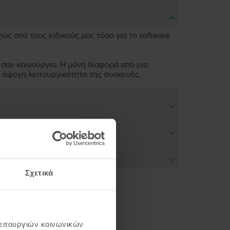
χώς από τους ειδικούς μας τόσο για το software
 σαν καινούργια. Η μόνη διαφορά από μια
ν άψογη λειτουργικότητα της συσκευής.
Σχετικά
ή σου
λειτουργιών κοινωνικών