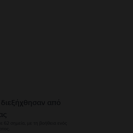
 διεξήχθησαν από
ας
ε 62 σημεία, με τη βοήθεια ενός
ατος.