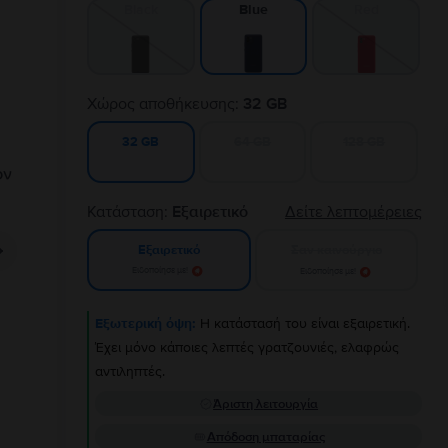
Black
Red
Blue
Χώρος αποθήκευσης:
32 GB
64 GB
128 GB
32 GB
Κατάσταση:
Εξαιρετικό
Δείτε λεπτομέρειες
Σαν καινούργιο
Εξαιρετικό
Ειδοποίησε με!
Ειδοποίησε με!
Εξωτερική όψη:
Η κατάστασή του είναι εξαιρετική.
Έχει μόνο κάποιες λεπτές γρατζουνιές, ελαφρώς
αντιληπτές.
Άριστη λειτουργία
Απόδοση μπαταρίας