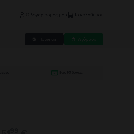
Ο λογαριασμός μου
Το καλάθι μου
Πούλησε
Αγόρασε
μέρες
Έως 60 δόσεις
99
51
€