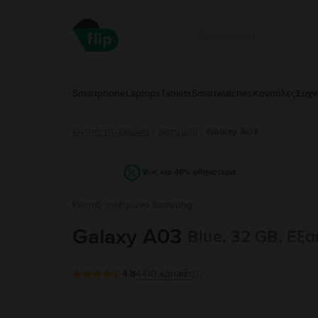
Smartphone
Laptops
Tablets
Smartwatches
Κονσόλες
Συχν
Κινητά τηλέφωνα
Samsung
/
Galaxy A03
/
Έως και 40% φθηνότερα
Κινητό τηλέφωνο Samsung
Galaxy A03
Blue, 32 GB, Εξα
4.8
4410
κριτικές