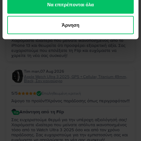
των υπηρεσιών τους.
Να επιτρέπονται όλα
5
/5
Επαληθευμένη κριτική
Παρα πολυ καλο και αξιζει
Άρνηση
Απάντηση από τη Flip
Σας ευχαριστούμε πολύ για την αξιολόγησή σας!
Χαιρόμαστε ιδιαίτερα που μείνατε ικανοποιημένος από το
iPhone 13 και θεωρείτε ότι προσφέρει εξαιρετική αξία. Σας
ευχαριστούμε που επιλέξατε τη Flip και ευχόμαστε να
χαρείτε τη νέα σας συσκευή!
Tim man
,
07 Aug 2026
Apple Watch Ultra 3 2025, GPS + Cellular, Titanium 49mm,
Black, Σαν καινούργιο
5
/5
Επαληθευμένη κριτική
Άψογο το προϊόν!!!Χρόνος παράδοσης όπως περιγραφόταν!!!
Απάντηση από τη Flip
Σας ευχαριστούμε θερμά για την υπέροχη αξιολόγησή σας!
Χαιρόμαστε ιδιαίτερα που μείνατε απόλυτα ικανοποιημένος
τόσο από το Watch Ultra 3 2025 όσο και από τον χρόνο
παράδοσης. Σας ευχαριστούμε για την εμπιστοσύνη σας και
ευχόμαστε να απολαύσετε τη νέα σας συσκευή!