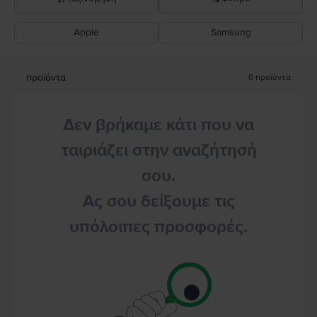
Apple
Samsung
Σύσταση Flip
Καθοδική τιμή
προϊόντα
0
προϊόντα
Ανοδική τιμή
Δεν βρήκαμε κάτι που να
ταιριάζει στην αναζήτησή
σου.
Ας σου δείξουμε τις
υπόλοιπες προσφορές.