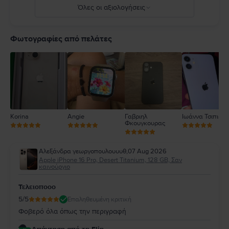
Όλες οι αξιολογήσεις
5
4
Φωτογραφίες από πελάτες
3
2
1
Korina
Angie
Γαβριηλ
Ιωάννα Τσιπιανί
Φκουγκουρας
Αλεξάνδρα γεωργοπουλουυυθ
,
07 Aug 2026
Apple iPhone 16 Pro, Desert Titanium, 128 GB, Σαν
καινούργιο
Τελειοποοο
5
/5
Επαληθευμένη κριτική
Φοβερό όλα όπως την περιγραφή