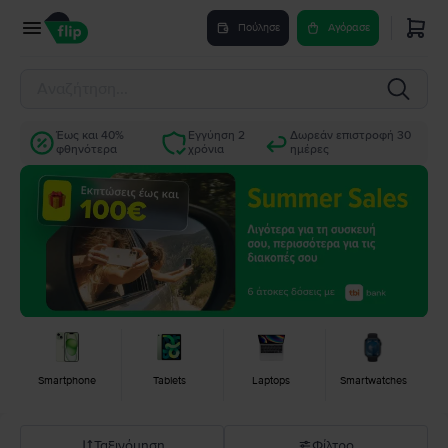
Πούλησε
Αγόρασε
Έως και 40%
Εγγύηση 2
Δωρεάν επιστροφή 30
φθηνότερα
χρόνια
ημέρες
Smartphone
Tablets
Laptops
Smartwatches
Ταξινόμηση
Φίλτρο