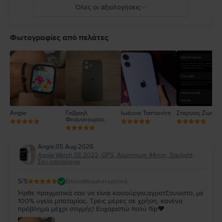
Όλες οι αξιολογήσεις
5
4
Φωτογραφίες από πελάτες
3
2
1
Angie
Γαβριηλ
Ιωάννα Τσιπιανίτη
Στεργιος Ζωηρό
Φκουγκουρας
Angie
,
05 Aug 2026
Apple Watch SE 2022, GPS, Aluminium 44mm, Starlight,
Σαν καινούργιο
5
/5
Επαληθευμένη κριτική
Ήρθε πραγματικά σαν να είναι καινούργιο,αγρατζουνιστο, με
100% υγεία μπαταρίας. Τρεις μέρες σε χρήση, κανένα
πρόβλημα μέχρι στιγμής! Ευχαριστώ πολύ flip❤️