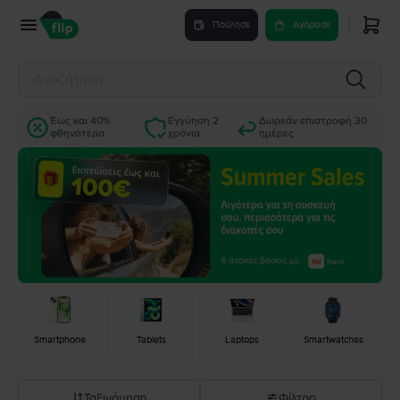
Πούλησε
Αγόρασε
Έως και 40%
Εγγύηση 2
Δωρεάν επιστροφή 30
φθηνότερα
χρόνια
ημέρες
Smartphone
Tablets
Laptops
Smartwatches
Ταξινόμηση
Φίλτρο