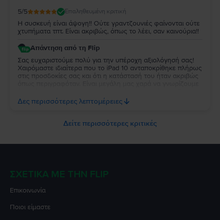
5
/5
Επαληθευμένη κριτική
Η συσκευή είναι άψογη!! Ούτε γραντζουνιές φαίνονται ούτε
χτυπήματα τπτ. Είναι ακριβώς, όπως το λέει, σαν καινούρια!!
Απάντηση από τη Flip
Σας ευχαριστούμε πολύ για την υπέροχη αξιολόγησή σας!
Χαιρόμαστε ιδιαίτερα που το iPad 10 ανταποκρίθηκε πλήρως
στις προσδοκίες σας και ότι η κατάστασή του ήταν ακριβώς
όπως περιγραφόταν. Είναι μεγάλη μας χαρά να γνωρίζουμε
ότι μείνατε τόσο ικανοποιημένη από την αγορά σας. Σας
ευχαριστούμε για την εμπιστοσύνη σας και ευχόμαστε να
Δες περισσότερες λεπτομέρειες
χαρείτε τη νέα σας συσκευή!
Δείτε περισσότερες κριτικές
ΣΧΕΤΙΚΆ ΜΕ ΤΗΝ FLIP
Επικοινωνία
Ποιοι είμαστε