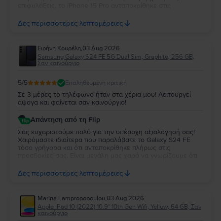
επιφυλάξεις, το iPhone 15 Pro ανταποκρίθηκε στις
προσδοκίες σας και ότι μείνατε ικανοποιημένος τόσο από
την κατάστασή της όσο και από την απόδοσή της. Η
Δες περισσότερες λεπτομέρειες
εμπιστοσύνη σας και τα σχόλιά σας είναι ιδιαίτερα σημαντικά
για εμάς και μας δίνουν κίνητρο να συνεχίσουμε να
προσφέρουμε την καλύτερη δυνατή εμπειρία στους πελάτες
Ειρήνη Κουρέλη
,
03 Aug 2026
μας. Σας ευχαριστούμε που επιλέξατε τη Flip και σας
Samsung Galaxy S24 FE 5G Dual Sim, Graphite, 256 GB,
ευχόμαστε να χαρείτε τη συσκευή σας για πολύ καιρό!
Σαν καινούργιο
5
/5
Επαληθευμένη κριτική
Σε 3 μέρες το τηλέφωνο ήταν στα χέρια μου! Λειτουργεί
άψογα και φαίνεται σαν καινούργιο!
Απάντηση από τη Flip
Σας ευχαριστούμε πολύ για την υπέροχη αξιολόγησή σας!
Χαιρόμαστε ιδιαίτερα που παραλάβατε το Galaxy S24 FE
τόσο γρήγορα και ότι ανταποκρίθηκε πλήρως στις
προσδοκίες σας. Είναι μεγάλη μας χαρά να γνωρίζουμε ότι
λειτουργεί άψογα και ότι η κατάστασή της σας άφησε
απόλυτα ικανοποιημένη. Σας ευχαριστούμε για την
Δες περισσότερες λεπτομέρειες
εμπιστοσύνη σας και σας ευχόμαστε να χαρείτε τη νέα σας
συσκευή!
Marina Lampropopoulou
,
03 Aug 2026
Apple iPad 10 (2022) 10.9" 10th Gen Wifi, Yellow, 64 GB, Σαν
καινούργιο