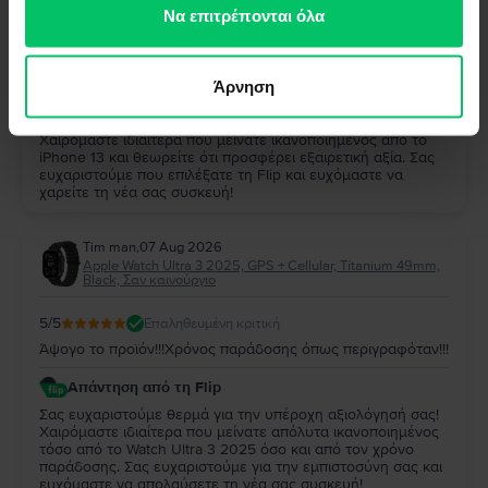
των υπηρεσιών τους.
Να επιτρέπονται όλα
5
/5
Επαληθευμένη κριτική
Παρα πολυ καλο και αξιζει
Άρνηση
Απάντηση από τη Flip
Σας ευχαριστούμε πολύ για την αξιολόγησή σας!
Χαιρόμαστε ιδιαίτερα που μείνατε ικανοποιημένος από το
iPhone 13 και θεωρείτε ότι προσφέρει εξαιρετική αξία. Σας
ευχαριστούμε που επιλέξατε τη Flip και ευχόμαστε να
χαρείτε τη νέα σας συσκευή!
Tim man
,
07 Aug 2026
Apple Watch Ultra 3 2025, GPS + Cellular, Titanium 49mm,
Black, Σαν καινούργιο
5
/5
Επαληθευμένη κριτική
Άψογο το προϊόν!!!Χρόνος παράδοσης όπως περιγραφόταν!!!
Απάντηση από τη Flip
Σας ευχαριστούμε θερμά για την υπέροχη αξιολόγησή σας!
Χαιρόμαστε ιδιαίτερα που μείνατε απόλυτα ικανοποιημένος
τόσο από το Watch Ultra 3 2025 όσο και από τον χρόνο
παράδοσης. Σας ευχαριστούμε για την εμπιστοσύνη σας και
ευχόμαστε να απολαύσετε τη νέα σας συσκευή!