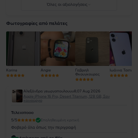
Όλες οι αξιολογήσεις
5
4
Φωτογραφίες από πελάτες
3
2
1
Korina
Angie
Γαβριηλ
Ιωάννα Τσιπιανί
Φκουγκουρας
Αλεξάνδρα γεωργοπουλουυυθ
,
07 Aug 2026
Apple iPhone 16 Pro, Desert Titanium, 128 GB, Σαν
καινούργιο
Τελειοποοο
5
/5
Επαληθευμένη κριτική
Φοβερό όλα όπως την περιγραφή