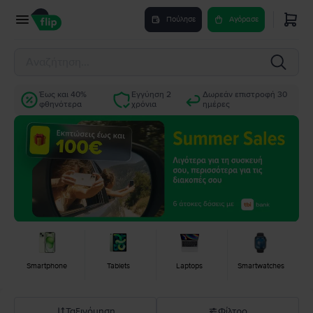
Πούλησε
Αγόρασε
Έως και 40%
Εγγύηση 2
Δωρεάν επιστροφή 30
φθηνότερα
χρόνια
ημέρες
Smartphone
Tablets
Laptops
Smartwatches
Ταξινόμηση
Φίλτρο