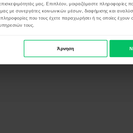
 επισκεψιμότητάς μας. Επιπλέον, μοιραζόμαστε πληροφορίες π
ό μας με συνεργάτες κοινωνικών μέσων, διαφήμισης και αναλύσ
 πληροφορίες που τους έχετε παραχωρήσει ή τις οποίες έχουν σ
υπηρεσιών τους.
Άρνηση
Ν
 Golden Black, 256 GB, Σαν καινούργιο
Πληροφορίες Κατασκευαστή
υ αφορούν το προϊόν.