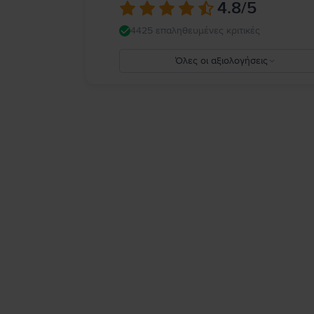
4.8
/5
4425 επαληθευμένες κριτικές
Όλες οι αξιολογήσεις
5
4
3
2
1