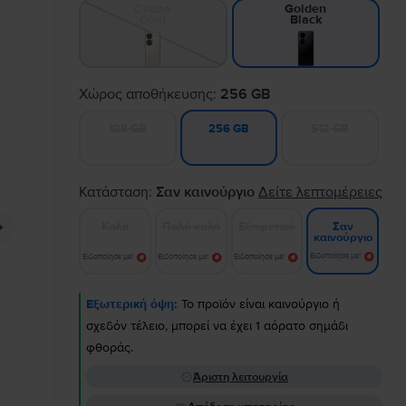
Cocoa
Golden
Gold
Black
Χώρος αποθήκευσης:
256 GB
128 GB
512 GB
256 GB
Κατάσταση:
Σαν καινούργιο
Δείτε λεπτομέρειες
Καλό
Πολύ καλό
Εξαιρετικό
Σαν
καινούργιο
Ειδοποίησε με!
Ειδοποίησε με!
Ειδοποίησε με!
Ειδοποίησε με!
Εξωτερική όψη:
Το προϊόν είναι καινούργιο ή
σχεδόν τέλειο, μπορεί να έχει 1 αόρατο σημάδι
φθοράς.
Άριστη λειτουργία