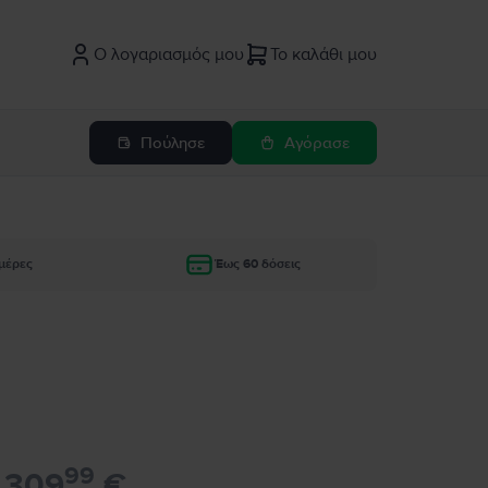
Ο λογαριασμός μου
Το καλάθι μου
Πούλησε
Αγόρασε
μέρες
Έως 60 δόσεις
99
309
€