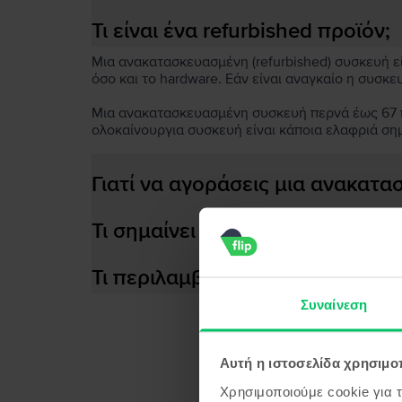
Τι είναι ένα refurbished προϊόν;
Μια ανακατασκευασμένη (refurbished) συσκευή είν
όσο και το hardware. Εάν είναι αναγκαίο η συσκε
Μια ανακατασκευασμένη συσκευή περνά έως 67 πο
ολοκαίνουργια συσκευή είναι κάποια ελαφριά ση
Γιατί να αγοράσεις μια ανακατ
Τι σημαίνει αποδοτική μπαταρία
Τι περιλαμβάνεται στο κουτί τη
Συναίνεση
Αυτή η ιστοσελίδα χρησιμοπ
Προϊ
Χρησιμοποιούμε cookie για 