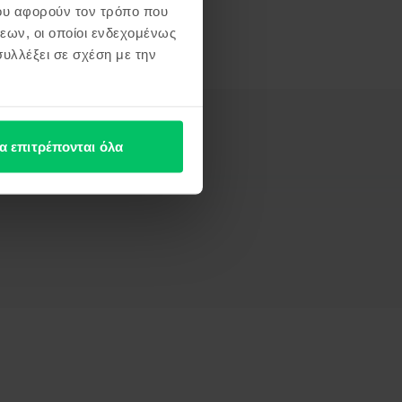
ου αφορούν τον τρόπο που
εων, οι οποίοι ενδεχομένως
υλλέξει σε σχέση με την
α επιτρέπονται όλα
Πληροφορίες Υπεύθυνου Προσώπου