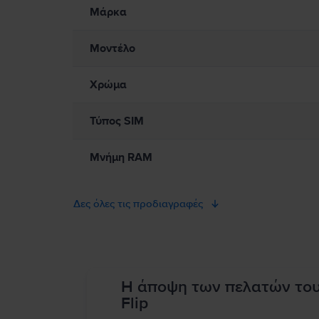
Προς το παρόν, δεν υπάρχουν διαθέσιμες πληροφορίες σχετικά 
Μάρκα
Μοντέλο
Χρώμα
Τύπος SIM
Μνήμη RAM
Δες όλες τις προδιαγραφές
Η άποψη των πελατών το
Flip