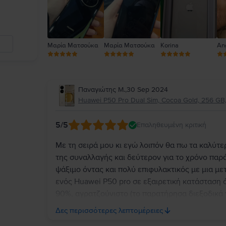
Μαρία Ματσούκα
Μαρία Ματσούκα
Korina
An
Παναγιώτης Μ.
,
30 Sep 2024
Huawei P50 Pro Dual Sim, Cocoa Gold, 256 GB,
5
/5
Επαληθευμένη κριτική
Με τη σειρά μου κι εγώ λοιπόν θα πω τα καλύτε
της συναλλαγής και δεύτερον για το χρόνο πα
ψάξιμο όντας και πολύ επιφυλακτικός με μια μ
ενός Huawei P50 pro σε εξαιρετική κατάσταση ό
90%, αγρατζούνιστο (το παρατήρησα διεξοδικά γ
λειτουργίες όπως Bluetooth, Wi-Fi, nfc κλπ λειτ
Δες περισσότερες λεπτομέρειες
καινούργιο. Τώρα όσον αφορά την παράδοση έμ