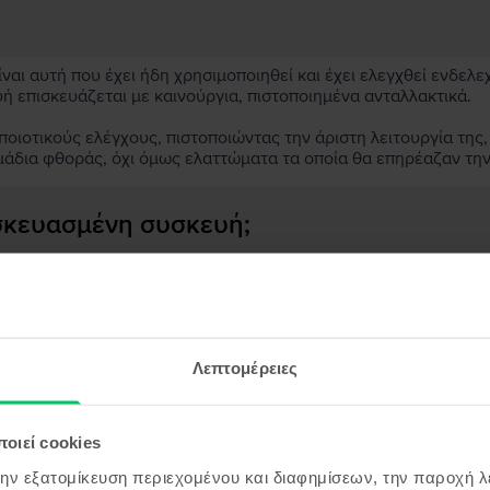
αι αυτή που έχει ήδη χρησιμοποιηθεί και έχει ελεγχθεί ενδελε
υή επισκευάζεται με καινούργια, πιστοποιημένα ανταλλακτικά.
ιοτικούς ελέγχους, πιστοποιώντας την άριστη λειτουργία της,
μάδια φθοράς, όχι όμως ελαττώματα τα οποία θα επηρέαζαν τη
ασκευασμένη συσκευή;
;
ς συσκευής;
Λεπτομέρειες
οιεί cookies
όντα παρόμοια με την αναζήτησ
την εξατομίκευση περιεχομένου και διαφημίσεων, την παροχή 