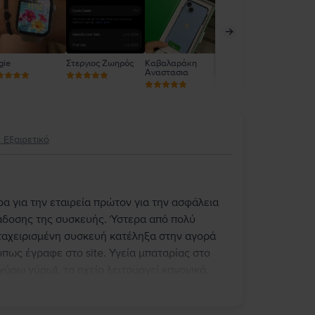
gie
Στεργιος Ζωηρός
Καβαλαράκη
Griseld Ceka
Gri
Αναστασια
 Εξαιρετικό
ρα για την εταιρεία πρώτον για την ασφάλεια
ράδοσης της συσκευής. Ύστερα από πολύ
εταχειρισμένη συσκευή κατέληξα στην αγορά
πως έγραφε στο site. Υγεία μπαταρίας στο
ύρω γύρω), το ηχείο λειτουργεί κανονικά,
ουργούν άριστα. Γενικά το κινητό είναι σαν
εινα έκπληκτος εφόσον παραγγέλνεις από