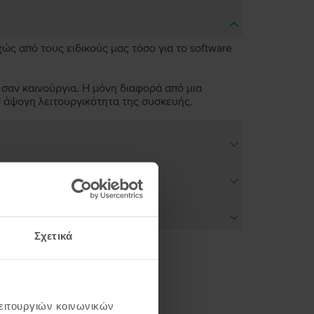
χώς από τους ειδικούς μας τόσο για το software
 σαν καινούργια. Η μόνη διαφορά από μια
ν άψογη λειτουργικότητα της συσκευής.
Σχετικά
ή σου
λειτουργιών κοινωνικών