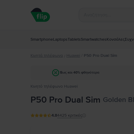
Smartphone
Laptops
Tablets
Smartwatches
Κονσόλες
Συχν
Κινητά τηλέφωνα
Huawei
/
P50 Pro Dual Sim
/
Έως και 40% φθηνότερα
Κινητό τηλέφωνο Huawei
P50 Pro Dual Sim
Golden Bl
4.8
4425
κριτικές