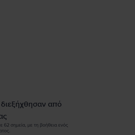
 διεξήχθησαν από
ας
ε 62 σημεία, με τη βοήθεια ενός
ατος.