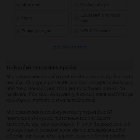
Μπαταρία
Συνδεσιμότητα
Εξωτερική αισθητική
Ήχος
όψη
Επαφή με υγρά
IMEI & firmware
Δες όλα τα τεστ
Τι είναι ένα refurbished προϊόν;
Μια ανακατασκευασμένη (refurbished) συσκευή είναι αυτή
που έχει ήδη χρησιμοποιηθεί και έχει ελεγχθεί ενδελεχώς
από τους ειδικούς μας τόσο για το software όσο και το
hardware. Εάν είναι αναγκαίο η συσκευή επισκευάζεται με
καινούργια, πιστοποιημένα ανταλλακτικά.
Μια ανακατασκευασμένη συσκευή περνά έως 67
ποιοτικούς ελέγχους, πιστοποιώντας την άριστη
λειτουργία της, σαν καινούργια. Η μόνη διαφορά από μια
ολοκαίνουργια συσκευή είναι κάποια ελαφριά σημάδια
φθοράς, όχι όμως ελαττώματα τα οποία θα επηρέαζαν