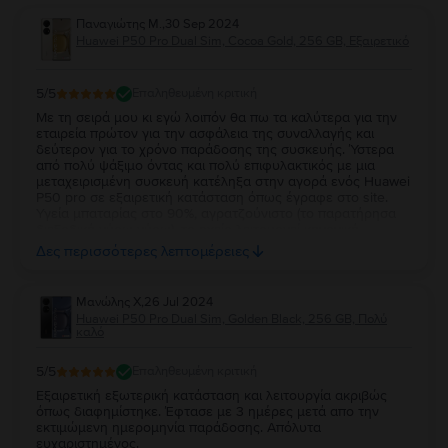
Παναγιώτης Μ.
,
30 Sep 2024
Huawei P50 Pro Dual Sim, Cocoa Gold, 256 GB, Εξαιρετικό
5
/5
Επαληθευμένη κριτική
Με τη σειρά μου κι εγώ λοιπόν θα πω τα καλύτερα για την
εταιρεία πρώτον για την ασφάλεια της συναλλαγής και
δεύτερον για το χρόνο παράδοσης της συσκευής. Ύστερα
από πολύ ψάξιμο όντας και πολύ επιφυλακτικός με μια
μεταχειρισμένη συσκευή κατέληξα στην αγορά ενός Huawei
P50 pro σε εξαιρετική κατάσταση όπως έγραφε στο site.
Υγεία μπαταρίας στο 90%, αγρατζούνιστο (το παρατήρησα
διεξοδικά γύρω γύρω), το ηχείο λειτουργεί κανονικά,
λειτουργίες όπως Bluetooth, Wi-Fi, nfc κλπ λειτουργούν
Δες περισσότερες λεπτομέρειες
άριστα. Γενικά το κινητό είναι σαν καινούργιο. Τώρα όσον
αφορά την παράδοση έμεινα έκπληκτος εφόσον
παραγγέλνεις από Βουκουρέστι, περιμένεις ότι θα
Μανώλης Χ
,
26 Jul 2024
παραδοθεί σε 2 - 4 μέρες όπως έγραφε και στο email που
Huawei P50 Pro Dual Sim, Golden Black, 256 GB, Πολύ
μου απέστειλαν. Η συσκευή παραδόθηκε με DHL την
καλό
επόμενη ακριβώς μέρα! Αν η συσκευή λειτουργεί κανονικά
και στο προσεχές διάστημα (υπόψιν και τα 3 χρόνια εγγύηση
5
/5
Επαληθευμένη κριτική
από την εταιρεία) σίγουρα θα την ξαναπροτιμήσω. Πολλά
μπράβο!
Εξαιρετική εξωτερική κατάσταση και λειτουργία ακριβώς
όπως διαφημίστηκε. Έφτασε με 3 ημέρες μετά απο την
εκτιμώμενη ημερομηνία παράδοσης. Απόλυτα
ευχαριστημένος.