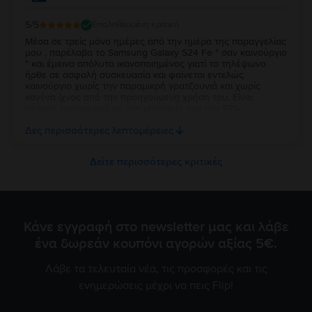
5
/5
Επαληθευμένη κριτική
Μέσα σε τρείς μόνο ημέρες από την ημέρα της παραγγελίας
μου , παρέλαβα το Samsung Galaxy S24 Fe " σαν καινούργιο
" και έμεινα απόλυτα ικανοποιημένος γιατί το τηλέψωνο
ήρθε σε ασφαλή συσκευασία και φαίνεται εντελώς
καινούργιο χωρίς την παραμικρή γρατζουνιά και χωρίς
κανένα ίχνος από την προηγούμενη χρήση του. Είναι
πλήρης λειτουργικό με την μπαταρία του στο 97%.
Ευχαριστώ πολύ την Flip και τβν συνιστώ ανεπιφύλακτα σε
Δες περισσότερες λεπτομέρειες
όσους θέλουν να αγοράσουν καλό και φθηνό κινητό.
Δείτε περισσότερες κριτικές
Κάνε εγγραφή στο newsletter μας και λάβε
ένα δωρεάν κουπόνι αγορών αξίας 5€.
Λάβε τα τελευταία νέα, τις προσφορές και τις
ενημερώσεις μέχρι να πεις Flip!