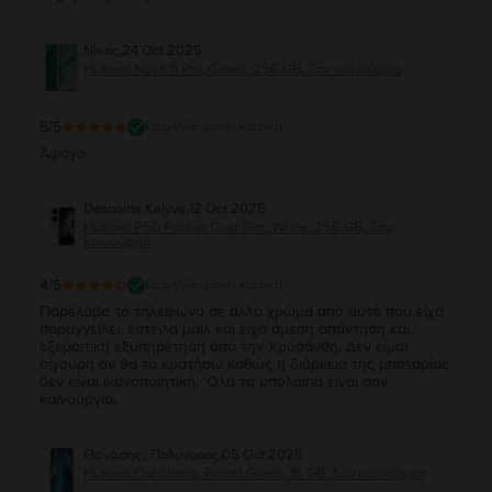
Νίκος
,
24 Oct 2025
Huawei Nova 11 Pro, Green, 256 GB, Σαν καινούργιο
5
/5
Επαληθευμένη κριτική
Άψογο
Despoina Kalyva
,
12 Oct 2025
Huawei P50 Pocket Dual Sim, White, 256 GB, Σαν
καινούργιο
4
/5
Επαληθευμένη κριτική
Παρέλαβα το τηλέφωνο σε άλλο χρώμα από αυτό που είχα
παραγγείλει, έστειλα μαιλ και είχα άμεση απάντηση και
εξεραιτική εξυπηρέτηση από την Χρυσάνθη. Δεν είμαι
σίγουρη αν θα το κρατήσω καθώς η διάρκεια της μπαταρίας
δεν είναι ικανοποιητική. 'Ολα τα υπόλοιπα είναι σαν
καινούργια.
Θανάσης , Πολύγυρος
,
05 Oct 2025
Huawei Cat others, Forest Green, 16 GB, Σαν καινούργιο