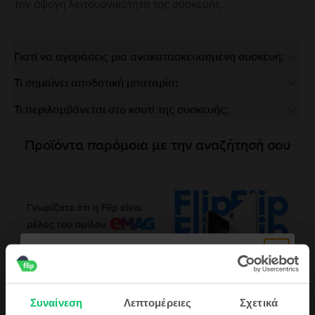
την άψογη λειτουργικότητα της συσκευής.
Γιατί να αγοράσεις μια ανακατασκευασμένη συσκευή;
Τι σημαίνει αποδοτική μπαταρία;
Τι περιλαμβάνεται στο κουτί της συσκευής;
Προϊόντα παρόμοια με την αναζήτησή σου
Περιγραφή
Κινητό τηλέφωνο Huawei P50 Pro Dual Sim, Golden Black, 128 GB, Σαν
Συναίνεση
Λεπτομέρειες
Σχετικά
καινούργιο