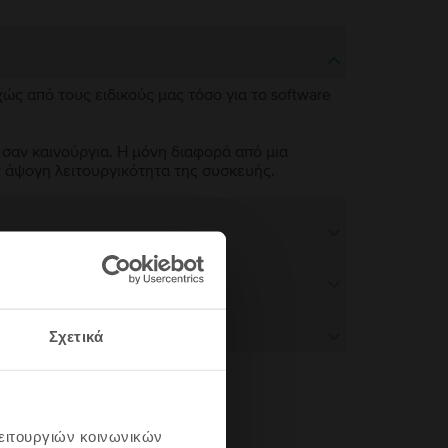
χώς από τους ειδικούς μας τόσο για το software
 σαν καινούργια. Η μόνη διαφορά από μια
ν άψογη λειτουργικότητα της συσκευής.
Σχετικά
λειτουργιών κοινωνικών