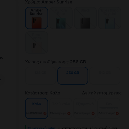
Χρώμα:
Amber Sunrise
Aurora
Black
Breathing
Amber
Blue
Crystal
Sunrise
Pearl
White
Χώρος αποθήκευσης:
256 GB
128 GB
512 GB
256 GB
Κατάσταση:
Καλό
Δείτε λεπτομέρειες
Πολύ καλό
Εξαιρετικό
Σαν
Καλό
καινούργιο
Ειδοποίησε με!
Ειδοποίησε με!
Ειδοποίησε με!
Ειδοποίησε με!
Εξωτερική όψη:
Η κατάστασή του είναι καλή. Έχει