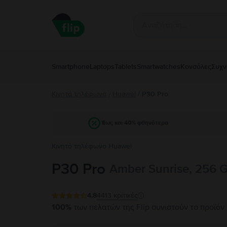
Smartphone
Laptops
Tablets
Smartwatches
Κονσόλες
Συχν
Κινητά τηλέφωνα
Huawei
/
P30 Pro
/
Έως και 40% φθηνότερα
Κινητό τηλέφωνο Huawei
P30 Pro
Amber Sunrise, 256 
4.8
4413
κριτικές
100%
των πελατών της Flip συνιστούν το προϊόν