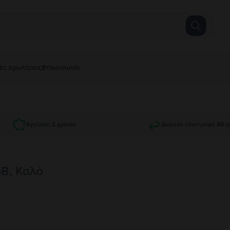
ές ερωτήσεις
Επικοινωνία
Εγγύηση 2 χρόνια
Δωρεάν επιστροφή 30 η
GB, Καλό