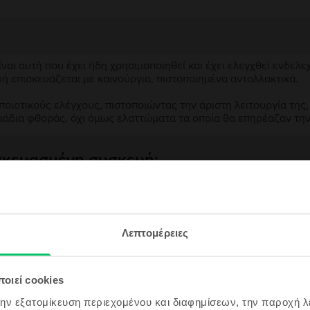
αι αυτή που έχει ήδη χρησιμοποιηθεί και έχει ελεγχθεί ενδελε
υή επισκευάζεται με καινούργια, πιστοποιημένα ανταλλακτικά.
ιοτικούς ελέγχους, πιστοποιώντας την άριστη λειτουργία της,
μάδια φθοράς, όχι όμως ελαττώματα τα οποία θα επηρέαζαν τη
ασκευασμένη συσκευή;
;
εγγραφή &
ς συσκευής;
Λεπτομέρειες
ρδισε!
ου θα είναι ακόμα πιο φθηνό!
οιεί cookies
την εξατομίκευση περιεχομένου και διαφημίσεων, την παροχή 