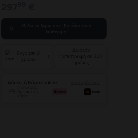
99
297
€
Θέλω να ξέρω πότε θα είναι ξανά
διαθέσιμο!
Δωρεάν
Εγγύηση 2
επιστροφή σε 30
❯
❯
χρόνια
ημέρες
Δόσεις ή Κάρτα online
λεπτομέρειες
Πιστωτική/
Χρεωστική
κάρτα