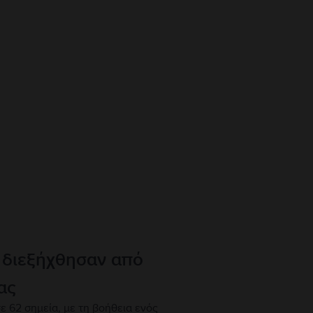
 διεξήχθησαν από
ας
ε 62 σημεία, με τη βοήθεια ενός