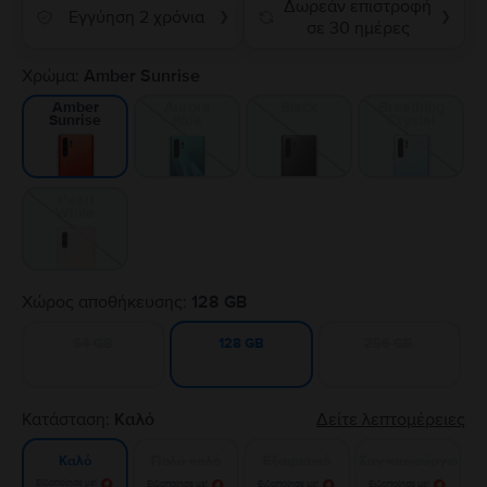
Δωρεάν επιστροφή
Εγγύηση 2 χρόνια
❯
❯
σε 30 ημέρες
Χρώμα:
Amber Sunrise
Aurora
Black
Breathing
Amber
Blue
Crystal
Sunrise
Pearl
White
Χώρος αποθήκευσης:
128 GB
64 GB
256 GB
128 GB
Κατάσταση:
Καλό
Δείτε λεπτομέρειες
Πολύ καλό
Εξαιρετικό
Σαν καινούργιο
Καλό
Ειδοποίησε με!
Ειδοποίησε με!
Ειδοποίησε με!
Ειδοποίησε με!