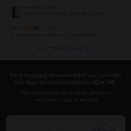
Giannis
,
24 Aug 2025
Huawei Nova 10 Pro, Black, 256 GB, Σαν καινούργιο
5
/5
Επαληθευμένη κριτική
Το τηλέφωνο ειναι ππολύ καλό. Ειναι καινούριο.
Δείτε περισσότερες κριτικές
Κάνε εγγραφή στο newsletter μας και λάβε
ένα δωρεάν κουπόνι αγορών αξίας 5€.
Λάβε τα τελευταία νέα, τις προσφορές και τις
ενημερώσεις μέχρι να πεις Flip!
Γίνε
συνδρομητής