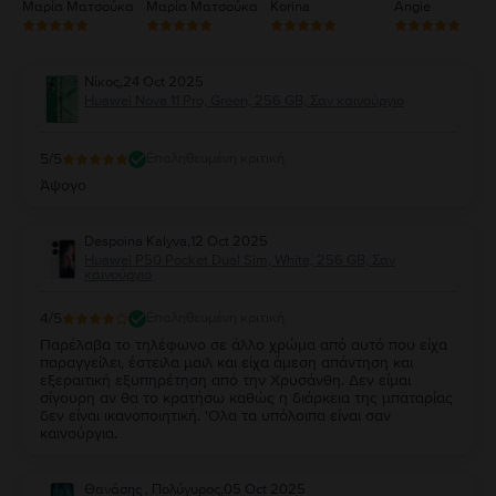
Μαρία Ματσούκα
Μαρία Ματσούκα
Korina
Angie
Νίκος
,
24 Oct 2025
Huawei Nova 11 Pro, Green, 256 GB, Σαν καινούργιο
5
/5
Επαληθευμένη κριτική
Άψογο
Despoina Kalyva
,
12 Oct 2025
Huawei P50 Pocket Dual Sim, White, 256 GB, Σαν
καινούργιο
4
/5
Επαληθευμένη κριτική
Παρέλαβα το τηλέφωνο σε άλλο χρώμα από αυτό που είχα
παραγγείλει, έστειλα μαιλ και είχα άμεση απάντηση και
εξεραιτική εξυπηρέτηση από την Χρυσάνθη. Δεν είμαι
σίγουρη αν θα το κρατήσω καθώς η διάρκεια της μπαταρίας
δεν είναι ικανοποιητική. 'Ολα τα υπόλοιπα είναι σαν
καινούργια.
Θανάσης , Πολύγυρος
,
05 Oct 2025