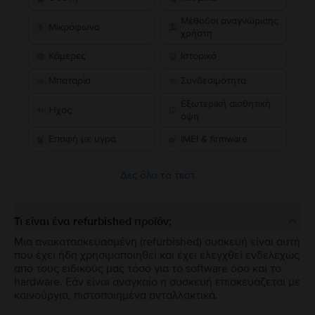
Μέθοδοι αναγνώρισης
Μικρόφωνο
χρήστη
Κάμερες
Ιστορικό
Μπαταρία
Συνδεσιμότητα
Εξωτερική αισθητική
Ήχος
όψη
Επαφή με υγρά
IMEI & firmware
Δες όλα τα τεστ
Τι είναι ένα refurbished προϊόν;
Μια ανακατασκευασμένη (refurbished) συσκευή είναι αυτή
που έχει ήδη χρησιμοποιηθεί και έχει ελεγχθεί ενδελεχώς
από τους ειδικούς μας τόσο για το software όσο και το
hardware. Εάν είναι αναγκαίο η συσκευή επισκευάζεται με
καινούργια, πιστοποιημένα ανταλλακτικά.