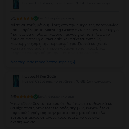
Huawei Cat others, Forest Green, 16 GB, Σαν καινούργιο
5
/5
Επαληθευμένη κριτική
Μέσα σε τρείς μόνο ημέρες από την ημέρα της παραγγελίας
μου , παρέλαβα το Samsung Galaxy S24 Fe " σαν καινούργιο
" και έμεινα απόλυτα ικανοποιημένος γιατί το τηλέψωνο
ήρθε σε ασφαλή συσκευασία και φαίνεται εντελώς
καινούργιο χωρίς την παραμικρή γρατζουνιά και χωρίς
κανένα ίχνος από την προηγούμενη χρήση του. Είναι
πλήρης λειτουργικό με την μπαταρία του στο 97%.
Ευχαριστώ πολύ την Flip και τβν συνιστώ ανεπιφύλακτα σε
Δες περισσότερες λεπτομέρειες
όσους θέλουν να αγοράσουν καλό και φθηνό κινητό.
Γιώργος
,
14 Sep 2025
Huawei Cat others, Forest Green, 16 GB, Σαν καινούργιο
5
/5
Επαληθευμένη κριτική
Ήταν τέλειο δεν το πίστευα ότι θα ήτανε το αυθεντικό και
θα είχε τόσες δυνατότητες οπός ακριβώς έλεγαν ήτανε
πάρα πολύ γρήγορη στην μεταφορά είμαι πάρα πολύ
ευχαριστημένος σε όλους τους τομείς το συνιστώ
ανεπιφύλακτα