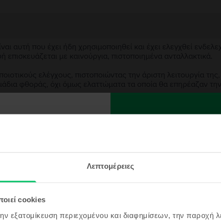
αι αυτή που έχει ήδη χρησιμοποιηθεί και έχει ελεγχθεί ενδελε
υή επισκευάζεται με καινούργια, πιστοποιημένα ανταλλακτικά.
ιοτικούς ελέγχους, πιστοποιώντας την άριστη λειτουργία της,
μάδια φθοράς, όχι όμως ελαττώματα τα οποία θα επηρέαζαν τη
ασκευασμένη συσκευή;
ρα στην Flip κοινότητα
αι λάβε
;
 κουπόνι
ς συσκευής;
Λεπτομέρειες
5€
οιεί cookies
θαίνεις πρώτος/η τα
 μας αλλά και τις top
την εξατομίκευση περιεχομένου και διαφημίσεων, την παροχή 