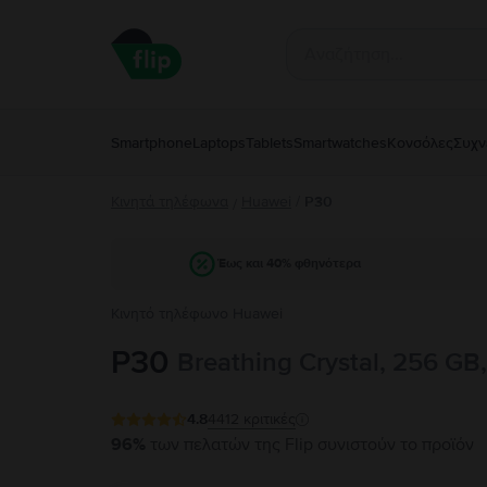
Smartphone
Laptops
Tablets
Smartwatches
Κονσόλες
Συχν
Κινητά τηλέφωνα
Huawei
/
P30
/
Έως και 40% φθηνότερα
Κινητό τηλέφωνο Huawei
P30
Breathing Crystal, 256 GB
4.8
4412
κριτικές
96%
των πελατών της Flip συνιστούν το προϊόν