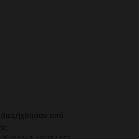
 διεξήχθησαν από
ας
ε 62 σημεία, με τη βοήθεια ενός