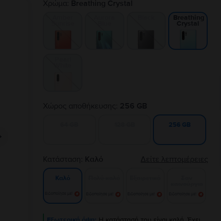
Χρώμα:
Breathing Crystal
Amber
Aurora
Black
Breathing
Sunrise
Blue
Crystal
Pearl
White
Χώρος αποθήκευσης:
256 GB
64 GB
128 GB
256 GB
Κατάσταση:
Καλό
Δείτε λεπτομέρειες
Πολύ καλό
Εξαιρετικό
Σαν
Καλό
καινούργιο
Ειδοποίησε με!
Ειδοποίησε με!
Ειδοποίησε με!
Ειδοποίησε με!
Εξωτερική όψη:
Η κατάστασή του είναι καλή. Έχει