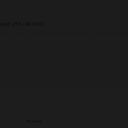
ystal, 256 GB, Καλό
αία μοντέλα των γιγάντων Apple και Samsung. Η Huawei παρουσ
i P30 διαθέτει ενσωματωμένο σαρωτή δακτυλικών αποτυπωμάτων
 του. Το αλουμινένιο σώμα του, η ποικιλία των ειδικών χρωμάτ
ότι αυτό το τηλέφωνο είναι πραγματικά premium.
Πληροφορίες Κατασκευαστή
υ αφορούν το προϊόν.
με την ασφάλεια του προϊόντος.
Huawei