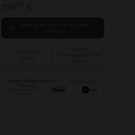
99
158
€
Θέλω να ξέρω πότε θα είναι ξανά
διαθέσιμο!
Δωρεάν
Εγγύηση 2
επιστροφή σε 30
❯
❯
χρόνια
ημέρες
Δόσεις ή Κάρτα online
λεπτομέρειες
Πιστωτική/
Χρεωστική
κάρτα