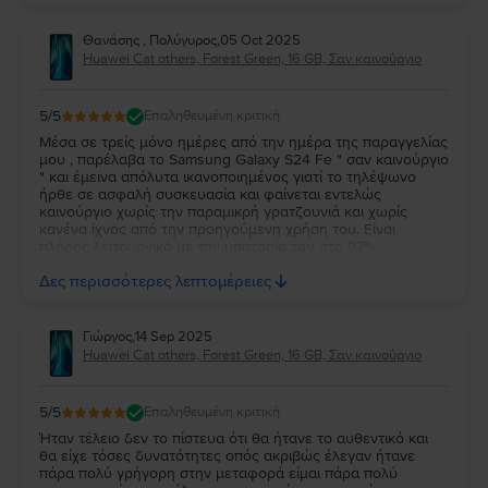
Θανάσης , Πολύγυρος
,
05 Oct 2025
Huawei Cat others, Forest Green, 16 GB, Σαν καινούργιο
5
/5
Επαληθευμένη κριτική
Μέσα σε τρείς μόνο ημέρες από την ημέρα της παραγγελίας
μου , παρέλαβα το Samsung Galaxy S24 Fe " σαν καινούργιο
" και έμεινα απόλυτα ικανοποιημένος γιατί το τηλέψωνο
ήρθε σε ασφαλή συσκευασία και φαίνεται εντελώς
καινούργιο χωρίς την παραμικρή γρατζουνιά και χωρίς
κανένα ίχνος από την προηγούμενη χρήση του. Είναι
πλήρης λειτουργικό με την μπαταρία του στο 97%.
Ευχαριστώ πολύ την Flip και τβν συνιστώ ανεπιφύλακτα σε
Δες περισσότερες λεπτομέρειες
όσους θέλουν να αγοράσουν καλό και φθηνό κινητό.
Γιώργος
,
14 Sep 2025
Huawei Cat others, Forest Green, 16 GB, Σαν καινούργιο
5
/5
Επαληθευμένη κριτική
Ήταν τέλειο δεν το πίστευα ότι θα ήτανε το αυθεντικό και
θα είχε τόσες δυνατότητες οπός ακριβώς έλεγαν ήτανε
πάρα πολύ γρήγορη στην μεταφορά είμαι πάρα πολύ