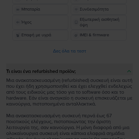
Μπαταρία
Συνδεσιμότητα
Εξωτερική αισθητική
Ήχος
όψη
Επαφή με υγρά
IMEI & firmware
Δες όλα τα τεστ
Τι είναι ένα refurbished προϊόν;
Μια ανακατασκευασμένη (refurbished) συσκευή είναι αυτή
που έχει ήδη χρησιμοποιηθεί και έχει ελεγχθεί ενδελεχώς
από τους ειδικούς μας τόσο για το software όσο και το
hardware. Εάν είναι αναγκαίο η συσκευή επισκευάζεται με
καινούργια, πιστοποιημένα ανταλλακτικά.
Μια ανακατασκευασμένη συσκευή περνά έως 67
ποιοτικούς ελέγχους, πιστοποιώντας την άριστη
λειτουργία της, σαν καινούργια. Η μόνη διαφορά από μια
ολοκαίνουργια συσκευή είναι κάποια ελαφριά σημάδια