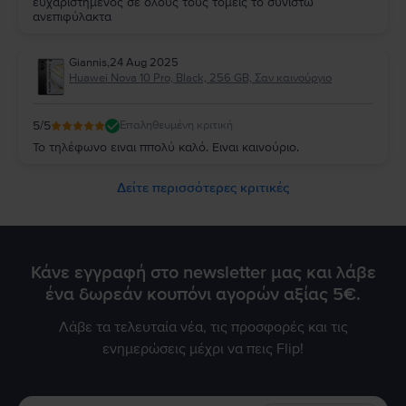
ευχαριστημένος σε όλους τους τομείς το συνιστώ
ανεπιφύλακτα
Giannis
,
24 Aug 2025
Huawei Nova 10 Pro, Black, 256 GB, Σαν καινούργιο
5
/5
Επαληθευμένη κριτική
Το τηλέφωνο ειναι ππολύ καλό. Ειναι καινούριο.
Δείτε περισσότερες κριτικές
Κάνε εγγραφή στο newsletter μας και λάβε
ένα δωρεάν κουπόνι αγορών αξίας 5€.
Λάβε τα τελευταία νέα, τις προσφορές και τις
ενημερώσεις μέχρι να πεις Flip!