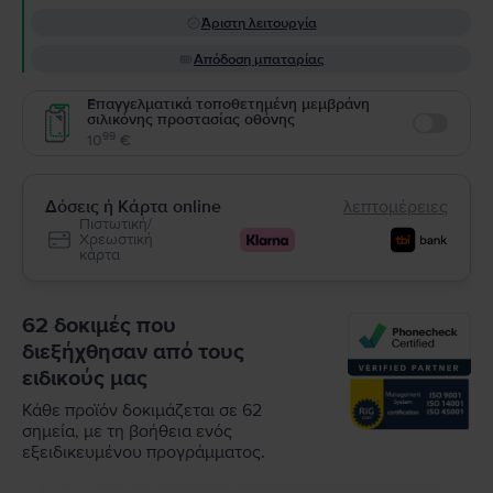
Άριστη λειτουργία
Απόδοση μπαταρίας
Επαγγελματικά τοποθετημένη μεμβράνη
σιλικόνης προστασίας οθόνης
Enable
99
10
€
Δόσεις ή Κάρτα online
λεπτομέρειες
Πιστωτική/
Χρεωστική
κάρτα
62 δοκιμές που
διεξήχθησαν από τους
ειδικούς μας
Κάθε προϊόν δοκιμάζεται σε 62
σημεία, με τη βοήθεια ενός
εξειδικευμένου προγράμματος.