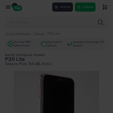
Πούλησε
Αγόρασε
Κινητά τηλέφωνα
/
Huawei
/
P20 Lite
Έως και 40%
Εγγύηση 2
Δωρεάν επιστροφή 30
φθηνότερα
χρόνια
ημέρες
Κινητό τηλέφωνο Huawei
P20 Lite
Sakura Pink, 64 GB, Καλό