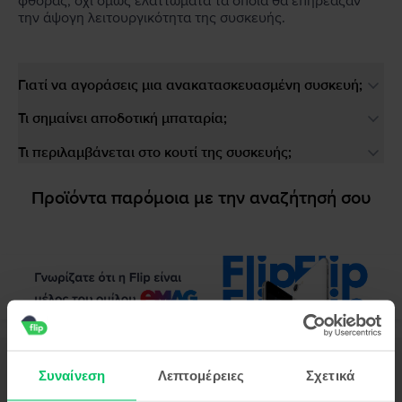
φθοράς, όχι όμως ελαττώματα τα οποία θα επηρέαζαν
την άψογη λειτουργικότητα της συσκευής.
Γιατί να αγοράσεις μια ανακατασκευασμένη συσκευή;
Τι σημαίνει αποδοτική μπαταρία;
Τι περιλαμβάνεται στο κουτί της συσκευής;
Προϊόντα παρόμοια με την αναζήτησή σου
Περιγραφή
Συναίνεση
Λεπτομέρειες
Σχετικά
Κινητό τηλέφωνο Huawei P20 Lite, Sakura Pink, 64 GB, Καλό