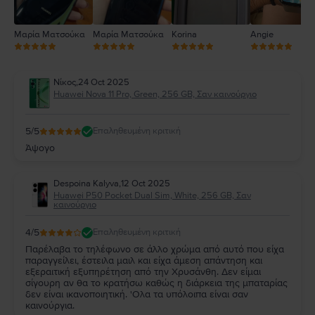
Μαρία Ματσούκα
Μαρία Ματσούκα
Korina
Angie
Νίκος
,
24 Oct 2025
Huawei Nova 11 Pro, Green, 256 GB, Σαν καινούργιο
5
/5
Επαληθευμένη κριτική
Άψογο
Despoina Kalyva
,
12 Oct 2025
Huawei P50 Pocket Dual Sim, White, 256 GB, Σαν
καινούργιο
4
/5
Επαληθευμένη κριτική
Παρέλαβα το τηλέφωνο σε άλλο χρώμα από αυτό που είχα
παραγγείλει, έστειλα μαιλ και είχα άμεση απάντηση και
εξεραιτική εξυπηρέτηση από την Χρυσάνθη. Δεν είμαι
σίγουρη αν θα το κρατήσω καθώς η διάρκεια της μπαταρίας
δεν είναι ικανοποιητική. 'Ολα τα υπόλοιπα είναι σαν
καινούργια.