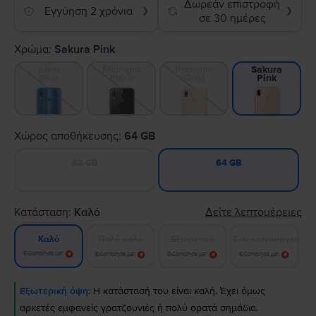
Δωρεάν επιστροφή
Εγγύηση 2 χρόνια
❯
❯
σε 30 ημέρες
Χρώμα:
Sakura Pink
Klein
Midnight
Platinum
Sakura
Blue
Black
Gold
Pink
Χώρος αποθήκευσης:
64 GB
32 GB
64 GB
Κατάσταση:
Καλό
Δείτε λεπτομέρειες
Πολύ καλό
Εξαιρετικό
Σαν καινούργιο
Καλό
Ειδοποίησε με!
Ειδοποίησε με!
Ειδοποίησε με!
Ειδοποίησε με!
Εξωτερική όψη:
Η κατάστασή του είναι καλή. Έχει όμως
αρκετές εμφανείς γρατζουνιές ή πολύ ορατά σημάδια.