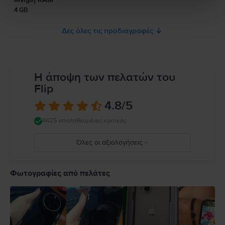
ασφάλεια του προϊόντος.
4 GB
Δες όλες τις προδιαγραφές
Η άποψη των πελατών του
Flip
4.8
/5
4425 επαληθευμένες κριτικές
Όλες οι αξιολογήσεις
5
4
Φωτογραφίες από πελάτες
3
2
1