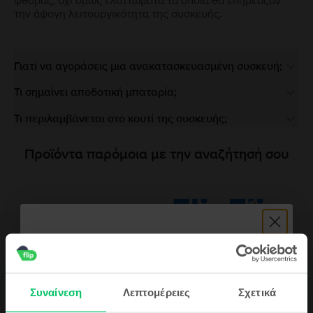
φθοράς, όχι όμως ελαττώματα τα οποία θα επηρέαζαν
την άψογη λειτουργικότητα της συσκευής.
Γιατί να αγοράσεις μια ανακατασκευασμένη συσκευή;
Τι σημαίνει αποδοτική μπαταρία;
Τι περιλαμβάνεται στο κουτί της συσκευής;
Προϊόντα παρόμοια με την αναζήτησή σου
Περιγραφή
Συναίνεση
Λεπτομέρειες
Σχετικά
Κινητό τηλέφωνο Huawei P20 Lite, Platinum Gold, 64 GB, Καλό