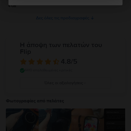
ασφάλεια του προϊόντος.
4 GB
Δες όλες τις προδιαγραφές
Η άποψη των πελατών του
Flip
4.8
/5
4410 επαληθευμένες κριτικές
Όλες οι αξιολογήσεις
5
4
Φωτογραφίες από πελάτες
3
2
1