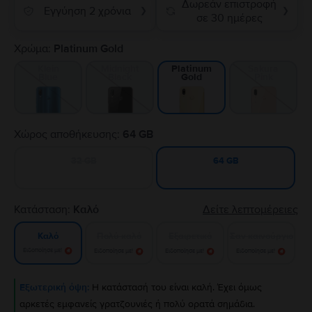
Δωρεάν επιστροφή
Εγγύηση 2 χρόνια
❯
❯
σε 30 ημέρες
Χρώμα:
Platinum Gold
Klein
Midnight
Sakura
Platinum
Blue
Black
Pink
Gold
Χώρος αποθήκευσης:
64 GB
32 GB
64 GB
Κατάσταση:
Καλό
Δείτε λεπτομέρειες
Πολύ καλό
Εξαιρετικό
Σαν καινούργιο
Καλό
Ειδοποίησε με!
Ειδοποίησε με!
Ειδοποίησε με!
Ειδοποίησε με!
Εξωτερική όψη:
Η κατάστασή του είναι καλή. Έχει όμως
αρκετές εμφανείς γρατζουνιές ή πολύ ορατά σημάδια.