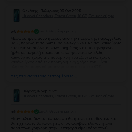
Θανάσης , Πολύγυρος
,
05 Oct 2025
Huawei Cat others, Forest Green, 16 GB, Σαν καινούργιο
5
/5
Επαληθευμένη κριτική
Μέσα σε τρείς μόνο ημέρες από την ημέρα της παραγγελίας
μου , παρέλαβα το Samsung Galaxy S24 Fe " σαν καινούργιο
" και έμεινα απόλυτα ικανοποιημένος γιατί το τηλέψωνο
ήρθε σε ασφαλή συσκευασία και φαίνεται εντελώς
καινούργιο χωρίς την παραμικρή γρατζουνιά και χωρίς
κανένα ίχνος από την προηγούμενη χρήση του. Είναι
πλήρης λειτουργικό με την μπαταρία του στο 97%.
Ευχαριστώ πολύ την Flip και τβν συνιστώ ανεπιφύλακτα σε
Δες περισσότερες λεπτομέρειες
όσους θέλουν να αγοράσουν καλό και φθηνό κινητό.
Γιώργος
,
14 Sep 2025
Huawei Cat others, Forest Green, 16 GB, Σαν καινούργιο
5
/5
Επαληθευμένη κριτική
Ήταν τέλειο δεν το πίστευα ότι θα ήτανε το αυθεντικό και
θα είχε τόσες δυνατότητες οπός ακριβώς έλεγαν ήτανε
πάρα πολύ γρήγορη στην μεταφορά είμαι πάρα πολύ