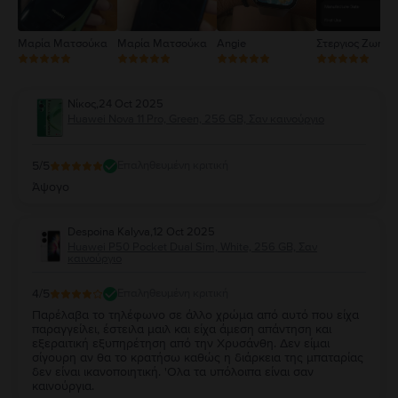
Μαρία Ματσούκα
Μαρία Ματσούκα
Angie
Στεργιος Ζωηρό
Νίκος
,
24 Oct 2025
Huawei Nova 11 Pro, Green, 256 GB, Σαν καινούργιο
5
/5
Επαληθευμένη κριτική
Άψογο
Despoina Kalyva
,
12 Oct 2025
Huawei P50 Pocket Dual Sim, White, 256 GB, Σαν
καινούργιο
4
/5
Επαληθευμένη κριτική
Παρέλαβα το τηλέφωνο σε άλλο χρώμα από αυτό που είχα
παραγγείλει, έστειλα μαιλ και είχα άμεση απάντηση και
εξεραιτική εξυπηρέτηση από την Χρυσάνθη. Δεν είμαι
σίγουρη αν θα το κρατήσω καθώς η διάρκεια της μπαταρίας
δεν είναι ικανοποιητική. 'Ολα τα υπόλοιπα είναι σαν
καινούργια.