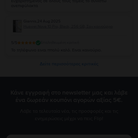
ευχαριστημένος σε όλους τους τομείς το συνιστώ
ανεπιφύλακτα
Giannis
,
24 Aug 2025
Huawei Nova 10 Pro, Black, 256 GB, Σαν καινούργιο
5
/5
Επαληθευμένη κριτική
Το τηλέφωνο ειναι ππολύ καλό. Ειναι καινούριο.
Δείτε περισσότερες κριτικές
Κάνε εγγραφή στο newsletter μας και λάβε
ένα δωρεάν κουπόνι αγορών αξίας 5€.
Λάβε τα τελευταία νέα, τις προσφορές και τις
ενημερώσεις μέχρι να πεις Flip!