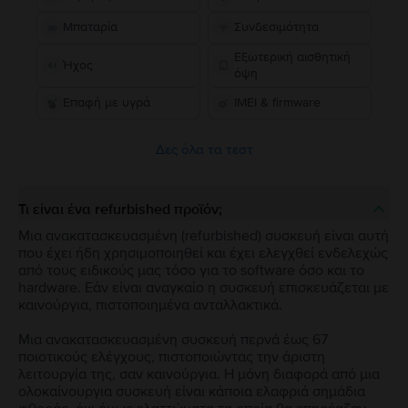
Μπαταρία
Συνδεσιμότητα
Εξωτερική αισθητική
Ήχος
όψη
Επαφή με υγρά
IMEI & firmware
Δες όλα τα τεστ
Τι είναι ένα refurbished προϊόν;
Μια ανακατασκευασμένη (refurbished) συσκευή είναι αυτή
που έχει ήδη χρησιμοποιηθεί και έχει ελεγχθεί ενδελεχώς
από τους ειδικούς μας τόσο για το software όσο και το
hardware. Εάν είναι αναγκαίο η συσκευή επισκευάζεται με
καινούργια, πιστοποιημένα ανταλλακτικά.
Μια ανακατασκευασμένη συσκευή περνά έως 67
ποιοτικούς ελέγχους, πιστοποιώντας την άριστη
λειτουργία της, σαν καινούργια. Η μόνη διαφορά από μια
ολοκαίνουργια συσκευή είναι κάποια ελαφριά σημάδια