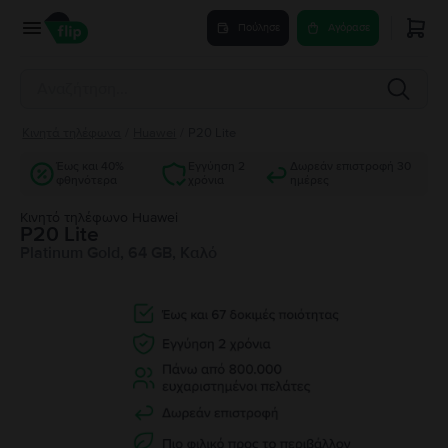
Πούλησε
Αγόρασε
Κινητά τηλέφωνα
/
Huawei
/
P20 Lite
Έως και 40%
Εγγύηση 2
Δωρεάν επιστροφή 30
φθηνότερα
χρόνια
ημέρες
Κινητό τηλέφωνο Huawei
P20 Lite
Platinum Gold, 64 GB, Καλό