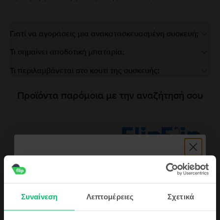
Γιατί να αγοράσεις μια ανακατασκευασμένη συσκευή;
Τι σημαίνει αποδοτική μπαταρία;
Τι περιλαμβάνεται στο κουτί της συσκευής;
Προϊόντα παρόμοια με την αναζήτησή σου
Περιγραφή
Συναίνεση
Λεπτομέρειες
Σχετικά
Κινητό τηλέφωνο Huawei P20 Dual Sim, Pink Gold, 64 GB, Καλό
Η γενιά 2018 Huawei P υπόσχεται πολλά τηλέφωνα σε αξιοπρεπή τιμή σε
σύγκριση με τους ανταγωνιστές τους. Το Huawei P20, η βασική έκδοση της