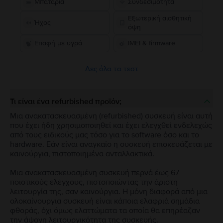
Μπαταρία
Συνδεσιμότητα
Εξωτερική αισθητική
Ήχος
όψη
Επαφή με υγρά
IMEI & firmware
Δες όλα τα τεστ
Τι είναι ένα refurbished προϊόν;
Μια ανακατασκευασμένη (refurbished) συσκευή είναι αυτή
που έχει ήδη χρησιμοποιηθεί και έχει ελεγχθεί ενδελεχώς
από τους ειδικούς μας τόσο για το software όσο και το
hardware. Εάν είναι αναγκαίο η συσκευή επισκευάζεται με
καινούργια, πιστοποιημένα ανταλλακτικά.
Μια ανακατασκευασμένη συσκευή περνά έως 67
ποιοτικούς ελέγχους, πιστοποιώντας την άριστη
λειτουργία της, σαν καινούργια. Η μόνη διαφορά από μια
ολοκαίνουργια συσκευή είναι κάποια ελαφριά σημάδια
φθοράς, όχι όμως ελαττώματα τα οποία θα επηρέαζαν
την άψογη λειτουργικότητα της συσκευής.