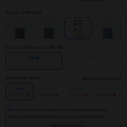
σε 30 ημέρες
Χρώμα:
Pink Gold
Black
Midnight
Twilight
Pink
Blue
Gold
Χώρος αποθήκευσης:
64 GB
128 GB
64 GB
Κατάσταση:
Καλό
Δείτε λεπτομέρειες
Πολύ καλό
Εξαιρετικό
Σαν καινούργιο
Καλό
Ειδοποίησε με!
Ειδοποίησε με!
Ειδοποίησε με!
Ειδοποίησε με!
Εξωτερική όψη:
Η κατάστασή του είναι καλή. Έχει όμως
αρκετές εμφανείς γρατζουνιές ή πολύ ορατά σημάδια.
Άριστη λειτουργία