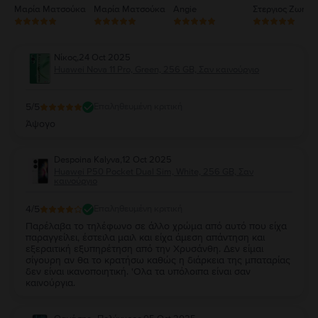
Μαρία Ματσούκα
Μαρία Ματσούκα
Angie
Στεργιος Ζωηρό
Νίκος
,
24 Oct 2025
Huawei Nova 11 Pro, Green, 256 GB, Σαν καινούργιο
5
/5
Επαληθευμένη κριτική
Άψογο
Despoina Kalyva
,
12 Oct 2025
Huawei P50 Pocket Dual Sim, White, 256 GB, Σαν
καινούργιο
4
/5
Επαληθευμένη κριτική
Παρέλαβα το τηλέφωνο σε άλλο χρώμα από αυτό που είχα
παραγγείλει, έστειλα μαιλ και είχα άμεση απάντηση και
εξεραιτική εξυπηρέτηση από την Χρυσάνθη. Δεν είμαι
σίγουρη αν θα το κρατήσω καθώς η διάρκεια της μπαταρίας
δεν είναι ικανοποιητική. 'Ολα τα υπόλοιπα είναι σαν
καινούργια.