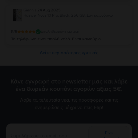
Giannis
,
24 Aug 2025
Huawei Nova 10 Pro, Black, 256 GB, Σαν καινούργιο
5
/5
Επαληθευμένη κριτική
Το τηλέφωνο ειναι ππολύ καλό. Ειναι καινούριο.
Δείτε περισσότερες κριτικές
Κάνε εγγραφή στο newsletter μας και λάβε
ένα δωρεάν κουπόνι αγορών αξίας 5€.
Λάβε τα τελευταία νέα, τις προσφορές και τις
ενημερώσεις μέχρι να πεις Flip!
Γίνε