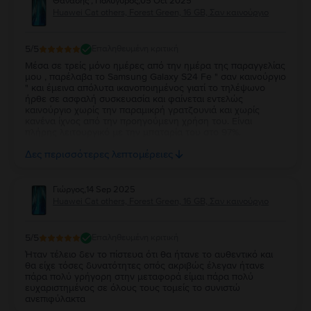
Θανάσης , Πολύγυρος
,
05 Oct 2025
Huawei Cat others, Forest Green, 16 GB, Σαν καινούργιο
5
/5
Επαληθευμένη κριτική
Μέσα σε τρείς μόνο ημέρες από την ημέρα της παραγγελίας
μου , παρέλαβα το Samsung Galaxy S24 Fe " σαν καινούργιο
" και έμεινα απόλυτα ικανοποιημένος γιατί το τηλέψωνο
ήρθε σε ασφαλή συσκευασία και φαίνεται εντελώς
καινούργιο χωρίς την παραμικρή γρατζουνιά και χωρίς
κανένα ίχνος από την προηγούμενη χρήση του. Είναι
πλήρης λειτουργικό με την μπαταρία του στο 97%.
Ευχαριστώ πολύ την Flip και τβν συνιστώ ανεπιφύλακτα σε
Δες περισσότερες λεπτομέρειες
όσους θέλουν να αγοράσουν καλό και φθηνό κινητό.
Γιώργος
,
14 Sep 2025
Huawei Cat others, Forest Green, 16 GB, Σαν καινούργιο
5
/5
Επαληθευμένη κριτική
Ήταν τέλειο δεν το πίστευα ότι θα ήτανε το αυθεντικό και
θα είχε τόσες δυνατότητες οπός ακριβώς έλεγαν ήτανε
πάρα πολύ γρήγορη στην μεταφορά είμαι πάρα πολύ
ευχαριστημένος σε όλους τους τομείς το συνιστώ
ανεπιφύλακτα