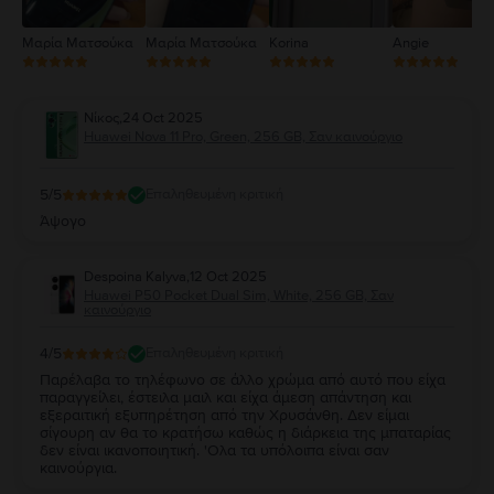
Μαρία Ματσούκα
Μαρία Ματσούκα
Korina
Angie
Νίκος
,
24 Oct 2025
Huawei Nova 11 Pro, Green, 256 GB, Σαν καινούργιο
5
/5
Επαληθευμένη κριτική
Άψογο
Despoina Kalyva
,
12 Oct 2025
Huawei P50 Pocket Dual Sim, White, 256 GB, Σαν
καινούργιο
4
/5
Επαληθευμένη κριτική
Παρέλαβα το τηλέφωνο σε άλλο χρώμα από αυτό που είχα
παραγγείλει, έστειλα μαιλ και είχα άμεση απάντηση και
εξεραιτική εξυπηρέτηση από την Χρυσάνθη. Δεν είμαι
σίγουρη αν θα το κρατήσω καθώς η διάρκεια της μπαταρίας
δεν είναι ικανοποιητική. 'Ολα τα υπόλοιπα είναι σαν
καινούργια.