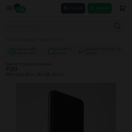
Πούλησε
Αγόρασε
Κινητά τηλέφωνα
/
Huawei
/
P20
Έως και 40%
Εγγύηση 2
Δωρεάν επιστροφή 30
φθηνότερα
χρόνια
ημέρες
Κινητό τηλέφωνο Huawei
P20
Midnight Blue, 64 GB, Καλό