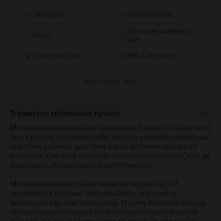
Μπαταρία
Συνδεσιμότητα
Εξωτερική αισθητική
Ήχος
όψη
Επαφή με υγρά
IMEI & firmware
Δες όλα τα τεστ
Τι είναι ένα refurbished προϊόν;
Μια ανακατασκευασμένη (refurbished) συσκευή είναι αυτή
που έχει ήδη χρησιμοποιηθεί και έχει ελεγχθεί ενδελεχώς
από τους ειδικούς μας τόσο για το software όσο και το
hardware. Εάν είναι αναγκαίο η συσκευή επισκευάζεται με
καινούργια, πιστοποιημένα ανταλλακτικά.
Μια ανακατασκευασμένη συσκευή περνά έως 67
ποιοτικούς ελέγχους, πιστοποιώντας την άριστη
λειτουργία της, σαν καινούργια. Η μόνη διαφορά από μια
ολοκαίνουργια συσκευή είναι κάποια ελαφριά σημάδια