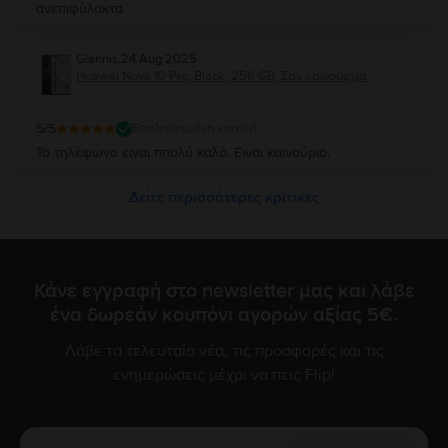
ανεπιφύλακτα
Giannis
,
24 Aug 2025
Huawei Nova 10 Pro, Black, 256 GB, Σαν καινούργιο
5
/5
Επαληθευμένη κριτική
Το τηλέφωνο ειναι ππολύ καλό. Ειναι καινούριο.
Δείτε περισσότερες κριτικές
Κάνε εγγραφή στο newsletter μας και λάβε
ένα δωρεάν κουπόνι αγορών αξίας 5€.
Λάβε τα τελευταία νέα, τις προσφορές και τις
ενημερώσεις μέχρι να πεις Flip!