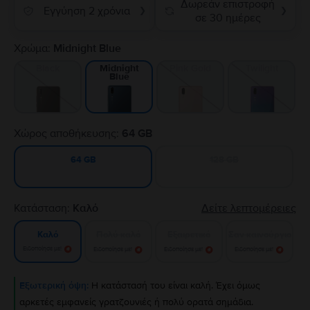
Δωρεάν επιστροφή
Εγγύηση 2 χρόνια
❯
❯
σε 30 ημέρες
Χρώμα:
Midnight Blue
Black
Pink Gold
Twilight
Midnight
Blue
Χώρος αποθήκευσης:
64 GB
128 GB
64 GB
Κατάσταση:
Καλό
Δείτε λεπτομέρειες
Πολύ καλό
Εξαιρετικό
Σαν καινούργιο
Καλό
Ειδοποίησε με!
Ειδοποίησε με!
Ειδοποίησε με!
Ειδοποίησε με!
Εξωτερική όψη:
Η κατάστασή του είναι καλή. Έχει όμως
αρκετές εμφανείς γρατζουνιές ή πολύ ορατά σημάδια.