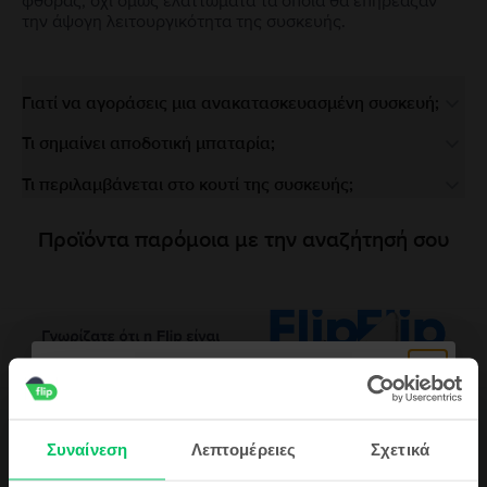
φθοράς, όχι όμως ελαττώματα τα οποία θα επηρέαζαν
την άψογη λειτουργικότητα της συσκευής.
Γιατί να αγοράσεις μια ανακατασκευασμένη συσκευή;
Τι σημαίνει αποδοτική μπαταρία;
Τι περιλαμβάνεται στο κουτί της συσκευής;
Προϊόντα παρόμοια με την αναζήτησή σου
Περιγραφή
Συναίνεση
Λεπτομέρειες
Σχετικά
Κινητό τηλέφωνο Huawei P20, Midnight Blue, 64 GB, Καλό