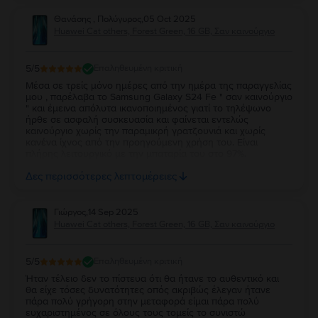
Θανάσης , Πολύγυρος
,
05 Oct 2025
Huawei Cat others, Forest Green, 16 GB, Σαν καινούργιο
5
/5
Επαληθευμένη κριτική
Μέσα σε τρείς μόνο ημέρες από την ημέρα της παραγγελίας
μου , παρέλαβα το Samsung Galaxy S24 Fe " σαν καινούργιο
" και έμεινα απόλυτα ικανοποιημένος γιατί το τηλέψωνο
ήρθε σε ασφαλή συσκευασία και φαίνεται εντελώς
καινούργιο χωρίς την παραμικρή γρατζουνιά και χωρίς
κανένα ίχνος από την προηγούμενη χρήση του. Είναι
πλήρης λειτουργικό με την μπαταρία του στο 97%.
Ευχαριστώ πολύ την Flip και τβν συνιστώ ανεπιφύλακτα σε
Δες περισσότερες λεπτομέρειες
όσους θέλουν να αγοράσουν καλό και φθηνό κινητό.
Γιώργος
,
14 Sep 2025
Huawei Cat others, Forest Green, 16 GB, Σαν καινούργιο
5
/5
Επαληθευμένη κριτική
Ήταν τέλειο δεν το πίστευα ότι θα ήτανε το αυθεντικό και
θα είχε τόσες δυνατότητες οπός ακριβώς έλεγαν ήτανε
πάρα πολύ γρήγορη στην μεταφορά είμαι πάρα πολύ
ευχαριστημένος σε όλους τους τομείς το συνιστώ