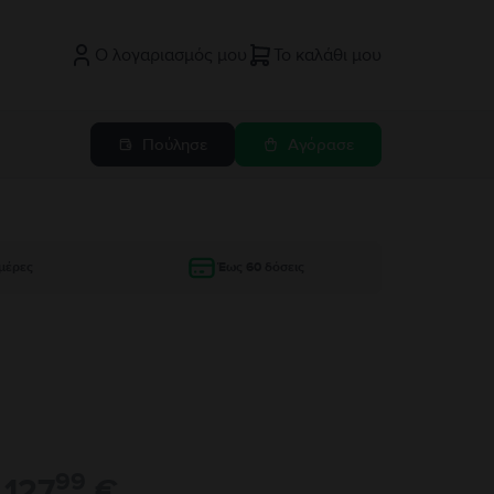
Ο λογαριασμός μου
Το καλάθι μου
Πούλησε
Αγόρασε
μέρες
Έως 60 δόσεις
99
127
€