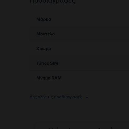
Προδιαγραφές
Πληροφορίες σχετικά με τις προειδοποιήσεις ασφαλείας πο
Προς το παρόν, δεν υπάρχουν διαθέσιμες πληροφορίες σχετικά 
Μάρκα
Μοντέλο
Χρώμα
Τύπος SIM
Μνήμη RAM
Δες όλες τις προδιαγραφές