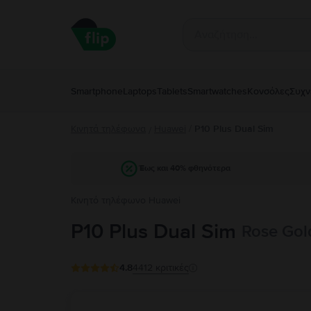
Smartphone
Laptops
Tablets
Smartwatches
Κονσόλες
Συχν
Κινητά τηλέφωνα
Huawei
/
P10 Plus Dual Sim
/
Έως και 40% φθηνότερα
Κινητό τηλέφωνο Huawei
P10 Plus Dual Sim
Rose Gol
4.8
4412
κριτικές