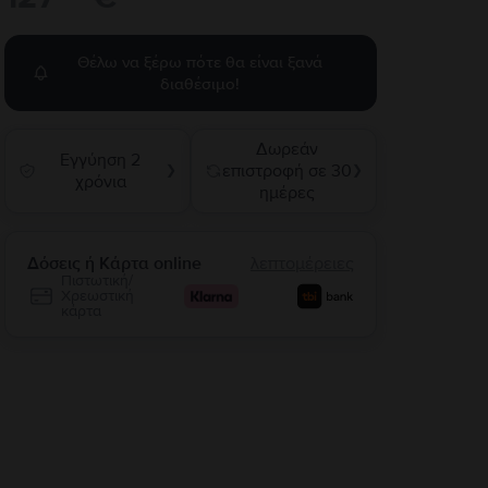
Θέλω να ξέρω πότε θα είναι ξανά
διαθέσιμο!
Δωρεάν
Εγγύηση 2
επιστροφή σε 30
❯
❯
χρόνια
ημέρες
Δόσεις ή Κάρτα online
λεπτομέρειες
Πιστωτική/
Χρεωστική
κάρτα