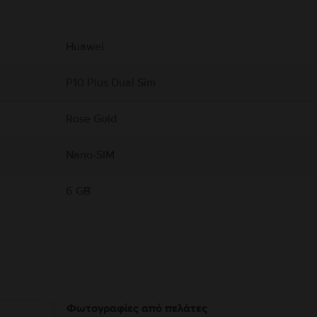
υ αφορούν το προϊόν.
με την ασφάλεια του προϊόντος.
Huawei
P10 Plus Dual Sim
Rose Gold
Nano-SIM
6 GB
Φωτογραφίες από πελάτες