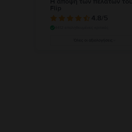
Η άποψη των πελατών το
Flip
4.8
/5
4412 επαληθευμένες κριτικές
Όλες οι αξιολογήσεις
5
4
3
2
1