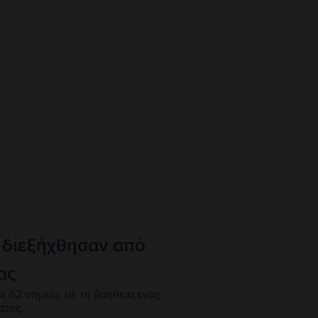
 διεξήχθησαν από
ας
ε 62 σημεία, με τη βοήθεια ενός
ατος.