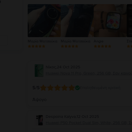
υ
Μαρία Ματσούκα
Μαρία Ματσούκα
Angie
Στ
Νίκος
,
24 Oct 2025
Huawei Nova 11 Pro, Green, 256 GB, Σαν καινο
5
/5
Επαληθευμένη κριτική
Άψογο
Despoina Kalyva
,
12 Oct 2025
Huawei P50 Pocket Dual Sim, White, 256 GB, Σ