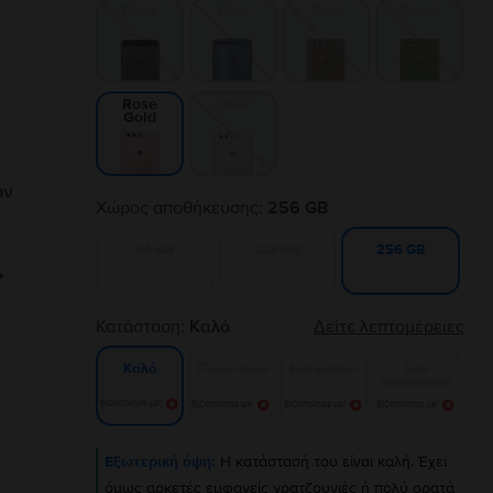
Black
Blue
Gold
Green
Silver
Rose
Gold
Χώρος αποθήκευσης:
256 GB
64 GB
128 GB
256 GB
Κατάσταση:
Καλό
Δείτε λεπτομέρειες
Πολύ καλό
Εξαιρετικό
Σαν
Καλό
καινούργιο
Ειδοποίησε με!
Ειδοποίησε με!
Ειδοποίησε με!
Ειδοποίησε με!
Εξωτερική όψη:
Η κατάστασή του είναι καλή. Έχει
όμως αρκετές εμφανείς γρατζουνιές ή πολύ ορατά