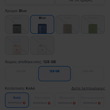
σε 30 ημέρες
Χρώμα:
Blue
Black
Gold
Green
Blue
Rose
Silver
Gold
Χώρος αποθήκευσης:
128 GB
64 GB
256 GB
128 GB
Κατάσταση:
Καλό
Δείτε λεπτομέρειες
Πολύ καλό
Εξαιρετικό
Σαν καινούργιο
Καλό
Ειδοποίησε με!
Ειδοποίησε με!
Ειδοποίησε με!
Ειδοποίησε με!