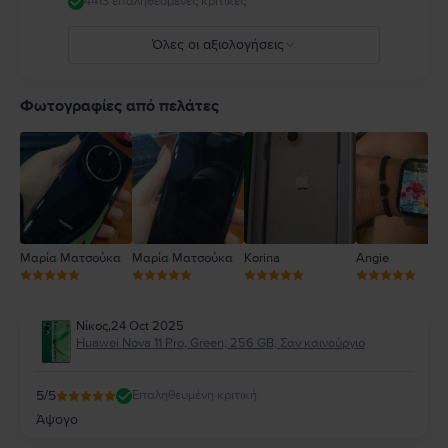
4413 επαληθευμένες κριτικές
Όλες οι αξιολογήσεις
5
4
Φωτογραφίες από πελάτες
3
2
1
Μαρία Ματσούκα
Μαρία Ματσούκα
Korina
Angie
Νίκος
,
24 Oct 2025
Huawei Nova 11 Pro, Green, 256 GB, Σαν καινούργιο
5
/5
Επαληθευμένη κριτική
Άψογο