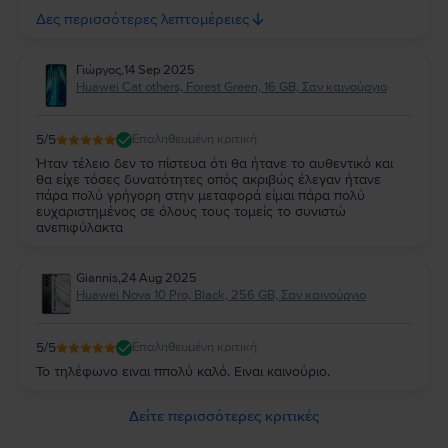
Ευχαριστώ πολύ την Flip και τβν συνιστώ ανεπιφύλακτα σε
Δες περισσότερες λεπτομέρειες
όσους θέλουν να αγοράσουν καλό και φθηνό κινητό.
Γιώργος
,
14 Sep 2025
Huawei Cat others, Forest Green, 16 GB, Σαν καινούργιο
5
/5
Επαληθευμένη κριτική
Ήταν τέλειο δεν το πίστευα ότι θα ήτανε το αυθεντικό και
θα είχε τόσες δυνατότητες οπός ακριβώς έλεγαν ήτανε
πάρα πολύ γρήγορη στην μεταφορά είμαι πάρα πολύ
ευχαριστημένος σε όλους τους τομείς το συνιστώ
ανεπιφύλακτα
Giannis
,
24 Aug 2025
Huawei Nova 10 Pro, Black, 256 GB, Σαν καινούργιο
5
/5
Επαληθευμένη κριτική
Το τηλέφωνο ειναι ππολύ καλό. Ειναι καινούριο.
Δείτε περισσότερες κριτικές