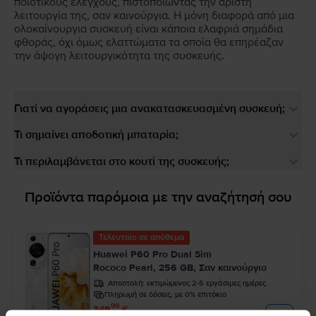
ποιοτικούς ελέγχους, πιστοποιώντας την άριστη
λειτουργία της, σαν καινούργια. Η μόνη διαφορά από μια
ολοκαίνουργια συσκευή είναι κάποια ελαφριά σημάδια
φθοράς, όχι όμως ελαττώματα τα οποία θα επηρέαζαν
την άψογη λειτουργικότητα της συσκευής.
Γιατί να αγοράσεις μια ανακατασκευασμένη συσκευή;
Τι σημαίνει αποδοτική μπαταρία;
Τι περιλαμβάνεται στο κουτί της συσκευής;
Προϊόντα παρόμοια με την αναζήτησή σου
Τελευταίο σε απόθεμα
Huawei P60 Pro Dual Sim
Rococo Pearl, 256 GB, Σαν καινούργιο
Αποστολή:
εκτιμώμενος 2-5 εργάσιμες ημέρες
Πληρωμή σε δόσεις, με 0% επιτόκιο
99
349
€