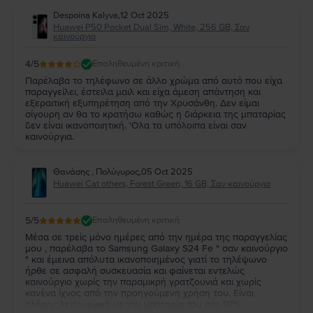
Despoina Kalyva
,
12 Oct 2025
Huawei P50 Pocket Dual Sim, White, 256 GB, Σαν
καινούργιο
4
/5
Επαληθευμένη κριτική
Παρέλαβα το τηλέφωνο σε άλλο χρώμα από αυτό που είχα
παραγγείλει, έστειλα μαιλ και είχα άμεση απάντηση και
εξεραιτική εξυπηρέτηση από την Χρυσάνθη. Δεν είμαι
σίγουρη αν θα το κρατήσω καθώς η διάρκεια της μπαταρίας
δεν είναι ικανοποιητική. 'Ολα τα υπόλοιπα είναι σαν
καινούργια.
Θανάσης , Πολύγυρος
,
05 Oct 2025
Huawei Cat others, Forest Green, 16 GB, Σαν καινούργιο
5
/5
Επαληθευμένη κριτική
Μέσα σε τρείς μόνο ημέρες από την ημέρα της παραγγελίας
μου , παρέλαβα το Samsung Galaxy S24 Fe " σαν καινούργιο
" και έμεινα απόλυτα ικανοποιημένος γιατί το τηλέψωνο
ήρθε σε ασφαλή συσκευασία και φαίνεται εντελώς
καινούργιο χωρίς την παραμικρή γρατζουνιά και χωρίς
κανένα ίχνος από την προηγούμενη χρήση του. Είναι
πλήρης λειτουργικό με την μπαταρία του στο 97%.