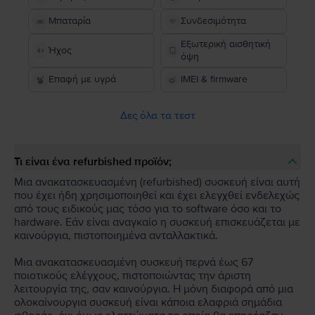
Μπαταρία
Συνδεσιμότητα
Εξωτερική αισθητική
Ήχος
όψη
Επαφή με υγρά
IMEI & firmware
Δες όλα τα τεστ
Τι είναι ένα refurbished προϊόν;
Μια ανακατασκευασμένη (refurbished) συσκευή είναι αυτή
που έχει ήδη χρησιμοποιηθεί και έχει ελεγχθεί ενδελεχώς
από τους ειδικούς μας τόσο για το software όσο και το
hardware. Εάν είναι αναγκαίο η συσκευή επισκευάζεται με
καινούργια, πιστοποιημένα ανταλλακτικά.
Μια ανακατασκευασμένη συσκευή περνά έως 67
ποιοτικούς ελέγχους, πιστοποιώντας την άριστη
λειτουργία της, σαν καινούργια. Η μόνη διαφορά από μια
ολοκαίνουργια συσκευή είναι κάποια ελαφριά σημάδια