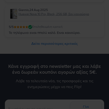
Giannis
,
24 Aug 2025
Huawei Nova 10 Pro, Black, 256 GB, Σαν καινούργιο
5
/5
Επαληθευμένη κριτική
Το τηλέφωνο ειναι ππολύ καλό. Ειναι καινούριο.
Δείτε περισσότερες κριτικές
Κάνε εγγραφή στο newsletter μας και λάβε
ένα δωρεάν κουπόνι αγορών αξίας 5€.
Λάβε τα τελευταία νέα, τις προσφορές και τις
ενημερώσεις μέχρι να πεις Flip!
Γίνε