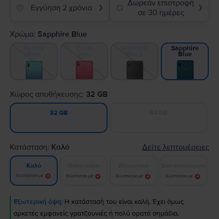
Δωρεάν επιστροφή
Εγγύηση 2 χρόνια
❯
❯
σε 30 ημέρες
Χρώμα:
Sapphire Blue
Aurora
Coral
Midnight
Sapphire
Blue
Red
Black
Blue
Χώρος αποθήκευσης:
32 GB
64 GB
32 GB
Κατάσταση:
Καλό
Δείτε λεπτομέρειες
Πολύ καλό
Εξαιρετικό
Σαν καινούργιο
Καλό
Ειδοποίησε με!
Ειδοποίησε με!
Ειδοποίησε με!
Ειδοποίησε με!
Εξωτερική όψη:
Η κατάστασή του είναι καλή. Έχει όμως
αρκετές εμφανείς γρατζουνιές ή πολύ ορατά σημάδια.