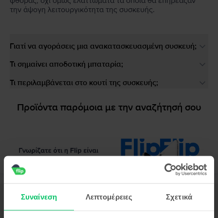
φθοράς, όχι όμως ελαττώματα τα οποία θα επηρέαζαν
την άψογη λειτουργικότητα της συσκευής.
Γιατί να αγοράσεις μια ανακατασκευασμένη συσκευή;
Τι σημαίνει αποδοτική μπαταρία;
Τι περιλαμβάνεται στο κουτί της συσκευής;
Προϊόντα παρόμοια με την αναζήτησή σου
Περιγραφή
Συναίνεση
Λεπτομέρειες
Σχετικά
Κινητό τηλέφωνο Huawei P Smart (2019), Sapphire Blue, 32 GB, Καλό