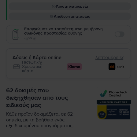
Άριστη λειτουργία
Απόδοση μπαταρίας
Επαγγελματικά τοποθετημένη μεμβράνη
σιλικόνης προστασίας οθόνης
Enable
99
10
€
Δόσεις ή Κάρτα online
λεπτομέρειες
Πιστωτική/
Χρεωστική
κάρτα
62 δοκιμές που
διεξήχθησαν από τους
ειδικούς μας
Κάθε προϊόν δοκιμάζεται σε 62
σημεία, με τη βοήθεια ενός
εξειδικευμένου προγράμματος.