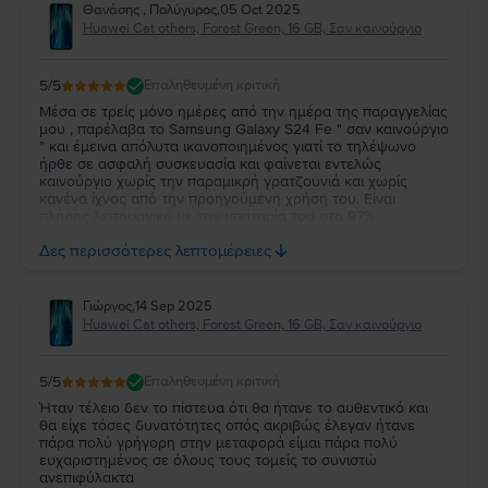
Θανάσης , Πολύγυρος
,
05 Oct 2025
Huawei Cat others, Forest Green, 16 GB, Σαν καινούργιο
5
/5
Επαληθευμένη κριτική
Μέσα σε τρείς μόνο ημέρες από την ημέρα της παραγγελίας
μου , παρέλαβα το Samsung Galaxy S24 Fe " σαν καινούργιο
" και έμεινα απόλυτα ικανοποιημένος γιατί το τηλέψωνο
ήρθε σε ασφαλή συσκευασία και φαίνεται εντελώς
καινούργιο χωρίς την παραμικρή γρατζουνιά και χωρίς
κανένα ίχνος από την προηγούμενη χρήση του. Είναι
πλήρης λειτουργικό με την μπαταρία του στο 97%.
Ευχαριστώ πολύ την Flip και τβν συνιστώ ανεπιφύλακτα σε
Δες περισσότερες λεπτομέρειες
όσους θέλουν να αγοράσουν καλό και φθηνό κινητό.
Γιώργος
,
14 Sep 2025
Huawei Cat others, Forest Green, 16 GB, Σαν καινούργιο
5
/5
Επαληθευμένη κριτική
Ήταν τέλειο δεν το πίστευα ότι θα ήτανε το αυθεντικό και
θα είχε τόσες δυνατότητες οπός ακριβώς έλεγαν ήτανε
πάρα πολύ γρήγορη στην μεταφορά είμαι πάρα πολύ
ευχαριστημένος σε όλους τους τομείς το συνιστώ
ανεπιφύλακτα