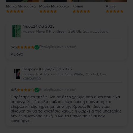
Μαρία Ματσούκα
Μαρία Ματσούκα
Korina
Angie
Νίκος
,
24 Oct 2025
Huawei Nova 11 Pro, Green, 256 GB, Σαν καινούργιο
5
/5
Επαληθευμένη κριτική
Άψογο
Despoina Kalyva
,
12 Oct 2025
Huawei P50 Pocket Dual Sim, White, 256 GB, Σαν
καινούργιο
4
/5
Επαληθευμένη κριτική
Παρέλαβα το τηλέφωνο σε άλλο χρώμα από αυτό που είχα
παραγγείλει, έστειλα μαιλ και είχα άμεση απάντηση και
εξεραιτική εξυπηρέτηση από την Χρυσάνθη. Δεν είμαι
σίγουρη αν θα το κρατήσω καθώς η διάρκεια της μπαταρίας
δεν είναι ικανοποιητική. 'Ολα τα υπόλοιπα είναι σαν
καινούργια.