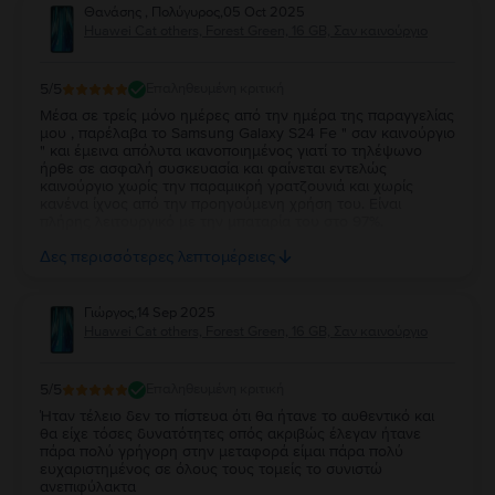
Θανάσης , Πολύγυρος
,
05 Oct 2025
Huawei Cat others, Forest Green, 16 GB, Σαν καινούργιο
5
/5
Επαληθευμένη κριτική
Μέσα σε τρείς μόνο ημέρες από την ημέρα της παραγγελίας
μου , παρέλαβα το Samsung Galaxy S24 Fe " σαν καινούργιο
" και έμεινα απόλυτα ικανοποιημένος γιατί το τηλέψωνο
ήρθε σε ασφαλή συσκευασία και φαίνεται εντελώς
καινούργιο χωρίς την παραμικρή γρατζουνιά και χωρίς
κανένα ίχνος από την προηγούμενη χρήση του. Είναι
πλήρης λειτουργικό με την μπαταρία του στο 97%.
Ευχαριστώ πολύ την Flip και τβν συνιστώ ανεπιφύλακτα σε
Δες περισσότερες λεπτομέρειες
όσους θέλουν να αγοράσουν καλό και φθηνό κινητό.
Γιώργος
,
14 Sep 2025
Huawei Cat others, Forest Green, 16 GB, Σαν καινούργιο
5
/5
Επαληθευμένη κριτική
Ήταν τέλειο δεν το πίστευα ότι θα ήτανε το αυθεντικό και
θα είχε τόσες δυνατότητες οπός ακριβώς έλεγαν ήτανε
πάρα πολύ γρήγορη στην μεταφορά είμαι πάρα πολύ
ευχαριστημένος σε όλους τους τομείς το συνιστώ
ανεπιφύλακτα