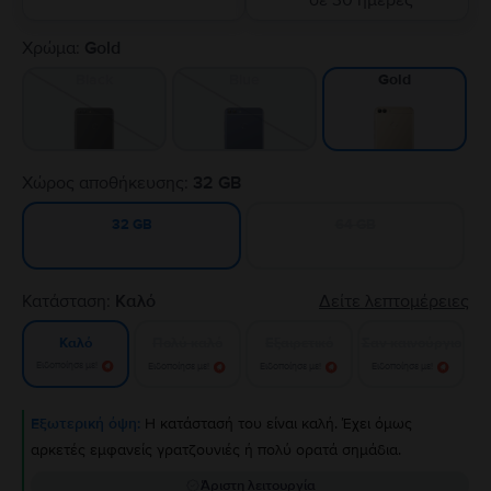
σε 30 ημέρες
Χρώμα:
Gold
Black
Blue
Gold
Χώρος αποθήκευσης:
32 GB
64 GB
32 GB
Κατάσταση:
Καλό
Δείτε λεπτομέρειες
Πολύ καλό
Εξαιρετικό
Σαν καινούργιο
Καλό
Ειδοποίησε με!
Ειδοποίησε με!
Ειδοποίησε με!
Ειδοποίησε με!
Εξωτερική όψη:
Η κατάστασή του είναι καλή. Έχει όμως
αρκετές εμφανείς γρατζουνιές ή πολύ ορατά σημάδια.
Άριστη λειτουργία