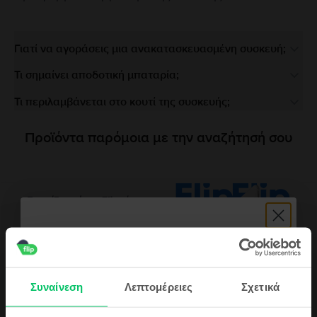
Γιατί να αγοράσεις μια ανακατασκευασμένη συσκευή;
Τι σημαίνει αποδοτική μπαταρία;
Τι περιλαμβάνεται στο κουτί της συσκευής;
Προϊόντα παρόμοια με την αναζήτησή σου
Περιγραφή
Κινητό τηλέφωνο Huawei P Smart (2018) Dual Sim, Gold, 32 GB, Καλό
Συναίνεση
Λεπτομέρειες
Σχετικά
Το Huawei P Smart είναι ένα οικονομικό τηλέφωνο που έχει κερδίσει τις
καρδιές πολλών χρηστών με την τιμή και τα αξιοπρεπή χαρακτηριστικά