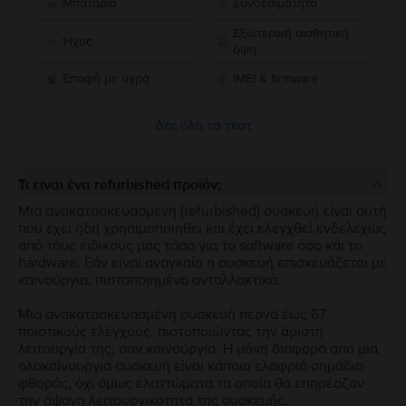
Μπαταρία
Συνδεσιμότητα
Εξωτερική αισθητική
Ήχος
όψη
Επαφή με υγρά
IMEI & firmware
Δες όλα τα τεστ
Τι είναι ένα refurbished προϊόν;
Μια ανακατασκευασμένη (refurbished) συσκευή είναι αυτή
που έχει ήδη χρησιμοποιηθεί και έχει ελεγχθεί ενδελεχώς
από τους ειδικούς μας τόσο για το software όσο και το
hardware. Εάν είναι αναγκαίο η συσκευή επισκευάζεται με
καινούργια, πιστοποιημένα ανταλλακτικά.
Μια ανακατασκευασμένη συσκευή περνά έως 67
ποιοτικούς ελέγχους, πιστοποιώντας την άριστη
λειτουργία της, σαν καινούργια. Η μόνη διαφορά από μια
ολοκαίνουργια συσκευή είναι κάποια ελαφριά σημάδια
φθοράς, όχι όμως ελαττώματα τα οποία θα επηρέαζαν
την άψογη λειτουργικότητα της συσκευής.