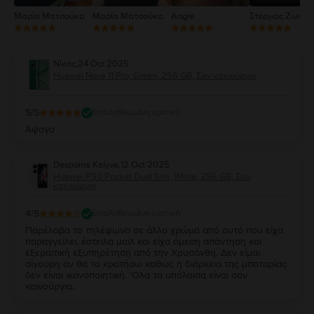
Μαρία Ματσούκα
Μαρία Ματσούκα
Angie
Στεργιος Ζωηρό
Νίκος
,
24 Oct 2025
Huawei Nova 11 Pro, Green, 256 GB, Σαν καινούργιο
5
/5
Επαληθευμένη κριτική
Άψογο
Despoina Kalyva
,
12 Oct 2025
Huawei P50 Pocket Dual Sim, White, 256 GB, Σαν
καινούργιο
4
/5
Επαληθευμένη κριτική
Παρέλαβα το τηλέφωνο σε άλλο χρώμα από αυτό που είχα
παραγγείλει, έστειλα μαιλ και είχα άμεση απάντηση και
εξεραιτική εξυπηρέτηση από την Χρυσάνθη. Δεν είμαι
σίγουρη αν θα το κρατήσω καθώς η διάρκεια της μπαταρίας
δεν είναι ικανοποιητική. 'Ολα τα υπόλοιπα είναι σαν
καινούργια.