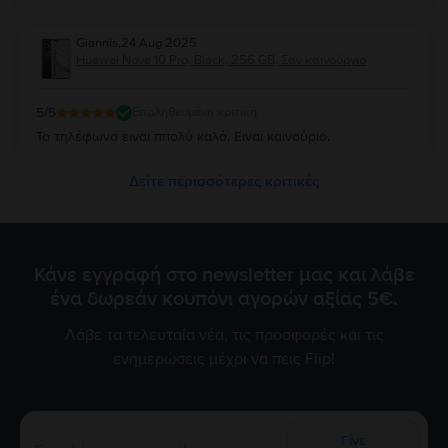
Giannis
,
24 Aug 2025
Huawei Nova 10 Pro, Black, 256 GB, Σαν καινούργιο
5
/5
Επαληθευμένη κριτική
Το τηλέφωνο ειναι ππολύ καλό. Ειναι καινούριο.
Δείτε περισσότερες κριτικές
Κάνε εγγραφή στο newsletter μας και λάβε
ένα δωρεάν κουπόνι αγορών αξίας 5€.
Λάβε τα τελευταία νέα, τις προσφορές και τις
ενημερώσεις μέχρι να πεις Flip!
Γίνε