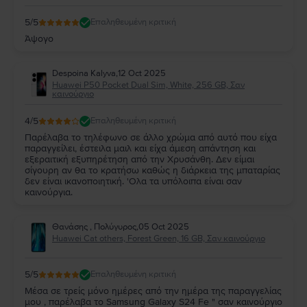
5
/5
Επαληθευμένη κριτική
Άψογο
Despoina Kalyva
,
12 Oct 2025
Huawei P50 Pocket Dual Sim, White, 256 GB, Σαν
καινούργιο
4
/5
Επαληθευμένη κριτική
Παρέλαβα το τηλέφωνο σε άλλο χρώμα από αυτό που είχα
παραγγείλει, έστειλα μαιλ και είχα άμεση απάντηση και
εξεραιτική εξυπηρέτηση από την Χρυσάνθη. Δεν είμαι
σίγουρη αν θα το κρατήσω καθώς η διάρκεια της μπαταρίας
δεν είναι ικανοποιητική. 'Ολα τα υπόλοιπα είναι σαν
καινούργια.
Θανάσης , Πολύγυρος
,
05 Oct 2025
Huawei Cat others, Forest Green, 16 GB, Σαν καινούργιο
5
/5
Επαληθευμένη κριτική
Μέσα σε τρείς μόνο ημέρες από την ημέρα της παραγγελίας
μου , παρέλαβα το Samsung Galaxy S24 Fe " σαν καινούργιο