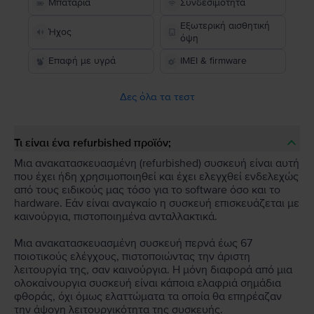
Μπαταρία
Συνδεσιμότητα
Εξωτερική αισθητική
Ήχος
όψη
Επαφή με υγρά
IMEI & firmware
Δες όλα τα τεστ
Τι είναι ένα refurbished προϊόν;
Μια ανακατασκευασμένη (refurbished) συσκευή είναι αυτή
που έχει ήδη χρησιμοποιηθεί και έχει ελεγχθεί ενδελεχώς
από τους ειδικούς μας τόσο για το software όσο και το
hardware. Εάν είναι αναγκαίο η συσκευή επισκευάζεται με
καινούργια, πιστοποιημένα ανταλλακτικά.
Μια ανακατασκευασμένη συσκευή περνά έως 67
ποιοτικούς ελέγχους, πιστοποιώντας την άριστη
λειτουργία της, σαν καινούργια. Η μόνη διαφορά από μια
ολοκαίνουργια συσκευή είναι κάποια ελαφριά σημάδια
φθοράς, όχι όμως ελαττώματα τα οποία θα επηρέαζαν
την άψογη λειτουργικότητα της συσκευής.