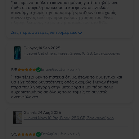
" και έμεινα απόλυτα ικανοποιημένος γιατί το τηλέψωνο
ήρθε σε ασφαλή συσκευασία και φαίνεται εντελώς
καινούργιο χωρίς την παραμικρή γρατζουνιά και χωρίς
κανένα ίχνος από την προηγούμενη χρήση του. Είναι
πλήρης λειτουργικό με την μπαταρία του στο 97%.
Ευχαριστώ πολύ την Flip και τβν συνιστώ ανεπιφύλακτα σε
Δες περισσότερες λεπτομέρειες
όσους θέλουν να αγοράσουν καλό και φθηνό κινητό.
Γιώργος
,
14 Sep 2025
Huawei Cat others, Forest Green, 16 GB, Σαν καινούργιο
5
/5
Επαληθευμένη κριτική
Ήταν τέλειο δεν το πίστευα ότι θα ήτανε το αυθεντικό και
θα είχε τόσες δυνατότητες οπός ακριβώς έλεγαν ήτανε
πάρα πολύ γρήγορη στην μεταφορά είμαι πάρα πολύ
ευχαριστημένος σε όλους τους τομείς το συνιστώ
ανεπιφύλακτα
Giannis
,
24 Aug 2025
Huawei Nova 10 Pro, Black, 256 GB, Σαν καινούργιο
5
/5
Επαληθευμένη κριτική