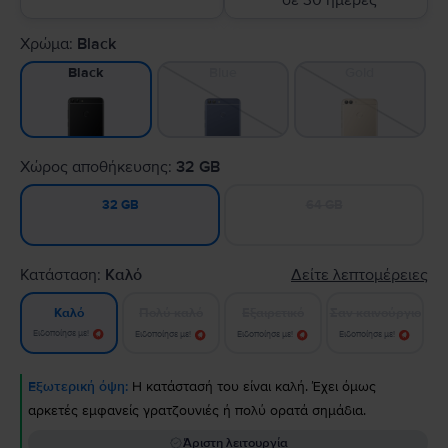
σε 30 ημέρες
Χρώμα:
Black
Blue
Gold
Black
Χώρος αποθήκευσης:
32 GB
64 GB
32 GB
Κατάσταση:
Καλό
Δείτε λεπτομέρειες
Πολύ καλό
Εξαιρετικό
Σαν καινούργιο
Καλό
Ειδοποίησε με!
Ειδοποίησε με!
Ειδοποίησε με!
Ειδοποίησε με!
Εξωτερική όψη:
Η κατάστασή του είναι καλή. Έχει όμως
αρκετές εμφανείς γρατζουνιές ή πολύ ορατά σημάδια.
Άριστη λειτουργία