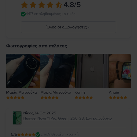
4.8
/5
4417 επαληθευμένες κριτικές
Όλες οι αξιολογήσεις
5
4
Φωτογραφίες από πελάτες
3
2
1
Μαρία Ματσούκα
Μαρία Ματσούκα
Korina
Angie
Νίκος
,
24 Oct 2025
Huawei Nova 11 Pro, Green, 256 GB, Σαν καινούργιο
5
/5
Επαληθευμένη κριτική