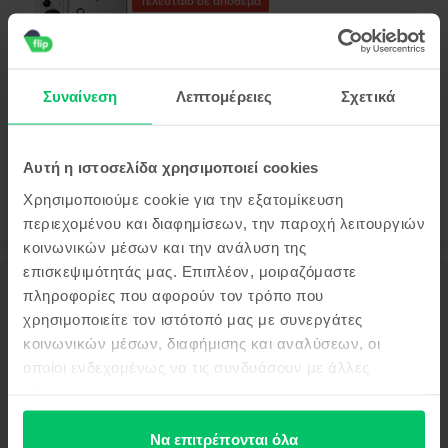
Τελευταίο σε απόθεμα
Huawei P60 Pro Dual Sim
Rococo Pearl, 256 GB, Σαν καινούργιο
Αποστολή:
εκτιμώμενος 2-5 εργάσιμες ημέρες
Πληρωμή σε δόσεις, με 0% επιτόκιο
Συναίνεση
Λεπτομέρειες
Σχετικά
99
349
€
Αυτή η ιστοσελίδα χρησιμοποιεί cookies
Χρησιμοποιούμε cookie για την εξατομίκευση
περιεχομένου και διαφημίσεων, την παροχή λειτουργιών
κοινωνικών μέσων και την ανάλυση της
επισκεψιμότητάς μας. Επιπλέον, μοιραζόμαστε
Περιγραφή
πληροφορίες που αφορούν τον τρόπο που
Κινητό τηλέφωνο Huawei Nova 9 SE, Crystal Blue, 512 GB, Σαν
χρησιμοποιείτε τον ιστότοπό μας με συνεργάτες
καινούργιο
κοινωνικών μέσων, διαφήμισης και αναλύσεων, οι
Δες περισσότερες λεπτομέρειες
οποίοι ενδεχομένως να τις συνδυάσουν με άλλες
πληροφορίες που τους έχετε παραχωρήσει ή τις οποίες
Πληροφορίες Συμμόρφωσης Προϊόντος
έχουν συλλέξει σε σχέση με την από μέρους σας χρήση
των υπηρεσιών τους.
Να επιτρέπονται όλα