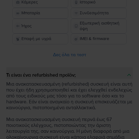
Κάμερες
Ιστορικό
Μπαταρία
Συνδεσιμότητα
Εξωτερική αισθητική
Ήχος
όψη
Επαφή με υγρά
IMEI & firmware
Δες όλα τα τεστ
Τι είναι ένα refurbished προϊόν;
Μια ανακατασκευασμένη (refurbished) συσκευή είναι αυτή
που έχει ήδη χρησιμοποιηθεί και έχει ελεγχθεί ενδελεχώς
από τους ειδικούς μας τόσο για το software όσο και το
hardware. Εάν είναι αναγκαίο η συσκευή επισκευάζεται με
καινούργια, πιστοποιημένα ανταλλακτικά.
Μια ανακατασκευασμένη συσκευή περνά έως 67
ποιοτικούς ελέγχους, πιστοποιώντας την άριστη
λειτουργία της, σαν καινούργια. Η μόνη διαφορά από μια
ολοκαίνουργια συσκευή είναι κάποια ελαφριά σημάδια