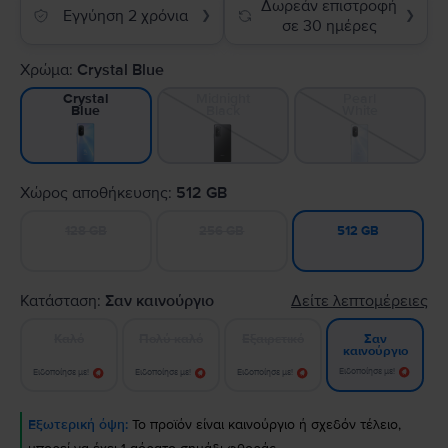
Δωρεάν επιστροφή
Εγγύηση 2 χρόνια
❯
❯
σε 30 ημέρες
Χρώμα:
Crystal Blue
Midnight
Pearl
Crystal
Black
White
Blue
Χώρος αποθήκευσης:
512 GB
128 GB
256 GB
512 GB
Κατάσταση:
Σαν καινούργιο
Δείτε λεπτομέρειες
Καλό
Πολύ καλό
Εξαιρετικό
Σαν
καινούργιο
Ειδοποίησε με!
Ειδοποίησε με!
Ειδοποίησε με!
Ειδοποίησε με!
Εξωτερική όψη:
Το προϊόν είναι καινούργιο ή σχεδόν τέλειο,