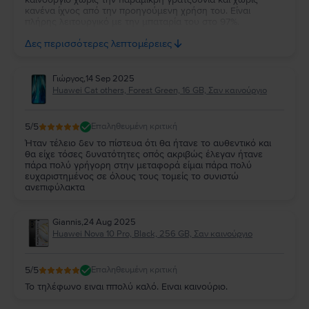
κανένα ίχνος από την προηγούμενη χρήση του. Είναι
πλήρης λειτουργικό με την μπαταρία του στο 97%.
Ευχαριστώ πολύ την Flip και τβν συνιστώ ανεπιφύλακτα σε
Δες περισσότερες λεπτομέρειες
όσους θέλουν να αγοράσουν καλό και φθηνό κινητό.
Γιώργος
,
14 Sep 2025
Huawei Cat others, Forest Green, 16 GB, Σαν καινούργιο
5
/5
Επαληθευμένη κριτική
Ήταν τέλειο δεν το πίστευα ότι θα ήτανε το αυθεντικό και
θα είχε τόσες δυνατότητες οπός ακριβώς έλεγαν ήτανε
πάρα πολύ γρήγορη στην μεταφορά είμαι πάρα πολύ
ευχαριστημένος σε όλους τους τομείς το συνιστώ
ανεπιφύλακτα
Giannis
,
24 Aug 2025
Huawei Nova 10 Pro, Black, 256 GB, Σαν καινούργιο
5
/5
Επαληθευμένη κριτική
Το τηλέφωνο ειναι ππολύ καλό. Ειναι καινούριο.