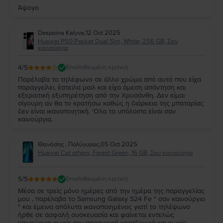
Άψογο
Despoina Kalyva
,
12 Oct 2025
Huawei P50 Pocket Dual Sim, White, 256 GB, Σαν
καινούργιο
4
/5
Επαληθευμένη κριτική
Παρέλαβα το τηλέφωνο σε άλλο χρώμα από αυτό που είχα
παραγγείλει, έστειλα μαιλ και είχα άμεση απάντηση και
εξεραιτική εξυπηρέτηση από την Χρυσάνθη. Δεν είμαι
σίγουρη αν θα το κρατήσω καθώς η διάρκεια της μπαταρίας
δεν είναι ικανοποιητική. 'Ολα τα υπόλοιπα είναι σαν
καινούργια.
Θανάσης , Πολύγυρος
,
05 Oct 2025
Huawei Cat others, Forest Green, 16 GB, Σαν καινούργιο
5
/5
Επαληθευμένη κριτική
Μέσα σε τρείς μόνο ημέρες από την ημέρα της παραγγελίας
μου , παρέλαβα το Samsung Galaxy S24 Fe " σαν καινούργιο
" και έμεινα απόλυτα ικανοποιημένος γιατί το τηλέψωνο
ήρθε σε ασφαλή συσκευασία και φαίνεται εντελώς
καινούργιο χωρίς την παραμικρή γρατζουνιά και χωρίς