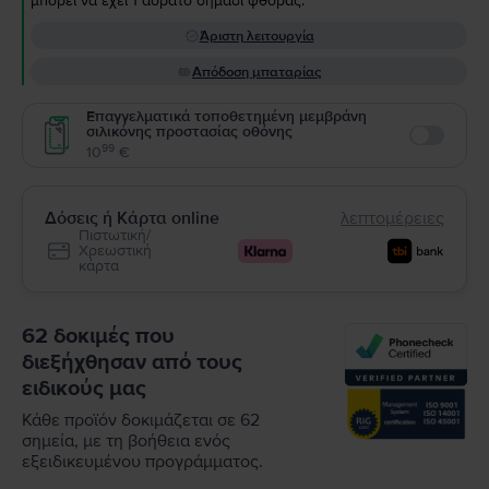
μπορεί να έχει 1 αόρατο σημάδι φθοράς.
Άριστη λειτουργία
Απόδοση μπαταρίας
Επαγγελματικά τοποθετημένη μεμβράνη
σιλικόνης προστασίας οθόνης
Enable
99
10
€
Δόσεις ή Κάρτα online
λεπτομέρειες
Πιστωτική/
Χρεωστική
κάρτα
62 δοκιμές που
διεξήχθησαν από τους
ειδικούς μας
Κάθε προϊόν δοκιμάζεται σε 62
σημεία, με τη βοήθεια ενός
εξειδικευμένου προγράμματος.