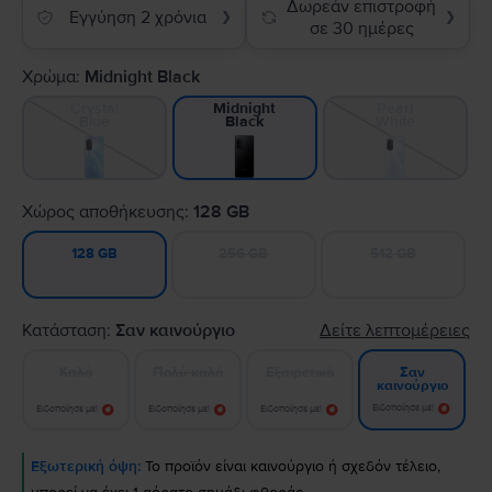
Δωρεάν επιστροφή
Εγγύηση 2 χρόνια
❯
❯
σε 30 ημέρες
Χρώμα:
Midnight Black
Crystal
Pearl
Midnight
Blue
White
Black
Χώρος αποθήκευσης:
128 GB
256 GB
512 GB
128 GB
Κατάσταση:
Σαν καινούργιο
Δείτε λεπτομέρειες
Καλό
Πολύ καλό
Εξαιρετικό
Σαν
καινούργιο
Ειδοποίησε με!
Ειδοποίησε με!
Ειδοποίησε με!
Ειδοποίησε με!
Εξωτερική όψη:
Το προϊόν είναι καινούργιο ή σχεδόν τέλειο,