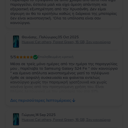
παραγγείλει, έστειλα μαιλ και είχα άμεση απάντηση και
εξεραιτική εξυπηρέτηση από την Χρυσάνθη. Δεν είμαι
σίγουρη αν θα το κρατήσω καθώς η διάρκεια της μπαταρίας
δεν είναι ικανοποιητική. 'Ολα τα υπόλοιπα είναι σαν
καινούργια.
Θανάσης , Πολύγυρος
,
05 Oct 2025
Huawei Cat others, Forest Green, 16 GB, Σαν καινούργιο
5
/5
Επαληθευμένη κριτική
Μέσα σε τρείς μόνο ημέρες από την ημέρα της παραγγελίας
μου , παρέλαβα το Samsung Galaxy S24 Fe " σαν καινούργιο
" και έμεινα απόλυτα ικανοποιημένος γιατί το τηλέψωνο
ήρθε σε ασφαλή συσκευασία και φαίνεται εντελώς
καινούργιο χωρίς την παραμικρή γρατζουνιά και χωρίς
κανένα ίχνος από την προηγούμενη χρήση του. Είναι
πλήρης λειτουργικό με την μπαταρία του στο 97%.
Ευχαριστώ πολύ την Flip και τβν συνιστώ ανεπιφύλακτα σε
Δες περισσότερες λεπτομέρειες
όσους θέλουν να αγοράσουν καλό και φθηνό κινητό.
Γιώργος
,
14 Sep 2025
Huawei Cat others, Forest Green, 16 GB, Σαν καινούργιο