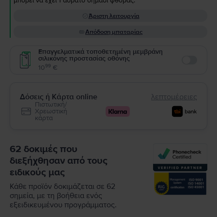
μπορεί να έχει 1 αόρατο σημάδι φθοράς.
Άριστη λειτουργία
Απόδοση μπαταρίας
Επαγγελματικά τοποθετημένη μεμβράνη
σιλικόνης προστασίας οθόνης
Enable
99
10
€
Δόσεις ή Κάρτα online
λεπτομέρειες
Πιστωτική/
Χρεωστική
κάρτα
62 δοκιμές που
διεξήχθησαν από τους
ειδικούς μας
Κάθε προϊόν δοκιμάζεται σε 62
σημεία, με τη βοήθεια ενός
εξειδικευμένου προγράμματος.