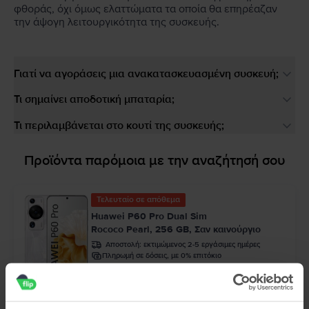
φθοράς, όχι όμως ελαττώματα τα οποία θα επηρέαζαν
την άψογη λειτουργικότητα της συσκευής.
Γιατί να αγοράσεις μια ανακατασκευασμένη συσκευή;
Τι σημαίνει αποδοτική μπαταρία;
Τι περιλαμβάνεται στο κουτί της συσκευής;
Προϊόντα παρόμοια με την αναζήτησή σου
Τελευταίο σε απόθεμα
Huawei P60 Pro Dual Sim
Rococo Pearl, 256 GB, Σαν καινούργιο
Αποστολή:
εκτιμώμενος 2-5 εργάσιμες ημέρες
Πληρωμή σε δόσεις, με 0% επιτόκιο
99
349
€