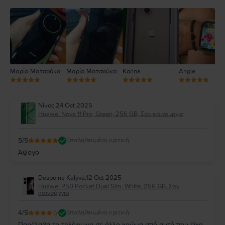
3
2
1
Μαρία Ματσούκα
Μαρία Ματσούκα
Korina
Angie
Νίκος
,
24 Oct 2025
Huawei Nova 11 Pro, Green, 256 GB, Σαν καινούργιο
5
/5
Επαληθευμένη κριτική
Άψογο
Despoina Kalyva
,
12 Oct 2025
Huawei P50 Pocket Dual Sim, White, 256 GB, Σαν
καινούργιο
4
/5
Επαληθευμένη κριτική
Παρέλαβα το τηλέφωνο σε άλλο χρώμα από αυτό που είχα