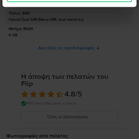
Midnight Black
Πληροφορίες σχετικά με τις προειδοποιήσεις ασφαλείας που αφορούν
Τύπος SIM
το προϊόν.
Hybrid Dual SIM (Nano-SIM, dual stand-by)
Προς το παρόν, δεν υπάρχουν διαθέσιμες πληροφορίες σχετικά με την
Μνήμη RAM
ασφάλεια του προϊόντος.
6 GB
Δες όλες τις προδιαγραφές
Η άποψη των πελατών του
Flip
4.8
/5
4412 επαληθευμένες κριτικές
Όλες οι αξιολογήσεις
5
4
Φωτογραφίες από πελάτες