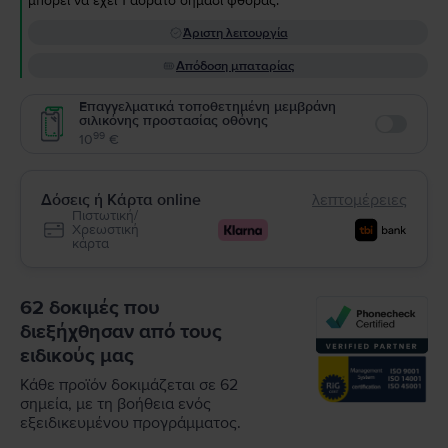
μπορεί να έχει 1 αόρατο σημάδι φθοράς.
Άριστη λειτουργία
Απόδοση μπαταρίας
Επαγγελματικά τοποθετημένη μεμβράνη
σιλικόνης προστασίας οθόνης
Enable
99
10
€
Δόσεις ή Κάρτα online
λεπτομέρειες
Πιστωτική/
Χρεωστική
κάρτα
62 δοκιμές που
διεξήχθησαν από τους
ειδικούς μας
Κάθε προϊόν δοκιμάζεται σε 62
σημεία, με τη βοήθεια ενός
εξειδικευμένου προγράμματος.