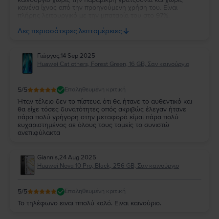
κανένα ίχνος από την προηγούμενη χρήση του. Είναι
πλήρης λειτουργικό με την μπαταρία του στο 97%.
Ευχαριστώ πολύ την Flip και τβν συνιστώ ανεπιφύλακτα σε
Δες περισσότερες λεπτομέρειες
όσους θέλουν να αγοράσουν καλό και φθηνό κινητό.
Γιώργος
,
14 Sep 2025
Huawei Cat others, Forest Green, 16 GB, Σαν καινούργιο
5
/5
Επαληθευμένη κριτική
Ήταν τέλειο δεν το πίστευα ότι θα ήτανε το αυθεντικό και
θα είχε τόσες δυνατότητες οπός ακριβώς έλεγαν ήτανε
πάρα πολύ γρήγορη στην μεταφορά είμαι πάρα πολύ
ευχαριστημένος σε όλους τους τομείς το συνιστώ
ανεπιφύλακτα
Giannis
,
24 Aug 2025
Huawei Nova 10 Pro, Black, 256 GB, Σαν καινούργιο
5
/5
Επαληθευμένη κριτική
Το τηλέφωνο ειναι ππολύ καλό. Ειναι καινούριο.