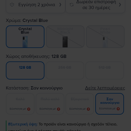
Δωρεάν επιστροφή
Εγγύηση 2 χρόνια
❯
❯
σε 30 ημέρες
Χρώμα:
Crystal Blue
Midnight
Pearl
Crystal
Black
White
Blue
Χώρος αποθήκευσης:
128 GB
256 GB
512 GB
128 GB
Κατάσταση:
Σαν καινούργιο
Δείτε λεπτομέρειες
Καλό
Πολύ καλό
Εξαιρετικό
Σαν
καινούργιο
Ειδοποίησε με!
Ειδοποίησε με!
Ειδοποίησε με!
Ειδοποίησε με!
Εξωτερική όψη:
Το προϊόν είναι καινούργιο ή σχεδόν τέλειο,