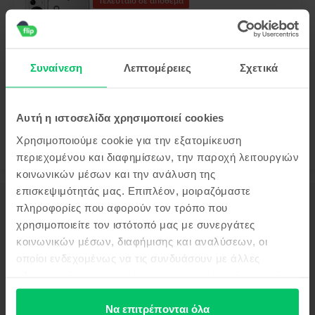
Τελευταίο σε απόθεμα
Huawei P60 Pro Dual Sim
Rococo Pearl, 256 GB, Σαν καινούργιο
Αποστολή:
εκτιμώμενος 2-5 εργάσιμες ημέρες
Πληρωμή σε δόσεις, με 0% επιτόκιο
Συναίνεση
Λεπτομέρειες
Σχετικά
99
349
€
Αυτή η ιστοσελίδα χρησιμοποιεί cookies
Χρησιμοποιούμε cookie για την εξατομίκευση
περιεχομένου και διαφημίσεων, την παροχή λειτουργιών
κοινωνικών μέσων και την ανάλυση της
επισκεψιμότητάς μας. Επιπλέον, μοιραζόμαστε
Περιγραφή
πληροφορίες που αφορούν τον τρόπο που
Κινητό τηλέφωνο Huawei Nova 9 SE, Crystal Blue, 128 GB, Σαν
χρησιμοποιείτε τον ιστότοπό μας με συνεργάτες
καινούργιο
κοινωνικών μέσων, διαφήμισης και αναλύσεων, οι
Δες περισσότερες λεπτομέρειες
οποίοι ενδεχομένως να τις συνδυάσουν με άλλες
πληροφορίες που τους έχετε παραχωρήσει ή τις οποίες
Πληροφορίες Συμμόρφωσης Προϊόντος
έχουν συλλέξει σε σχέση με την από μέρους σας χρήση
των υπηρεσιών τους.
Να επιτρέπονται όλα