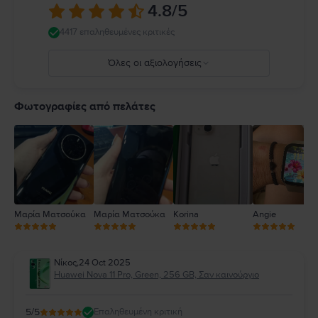
4.8
/5
4417 επαληθευμένες κριτικές
Όλες οι αξιολογήσεις
5
4
Φωτογραφίες από πελάτες
3
2
1
Μαρία Ματσούκα
Μαρία Ματσούκα
Korina
Angie
Νίκος
,
24 Oct 2025
Huawei Nova 11 Pro, Green, 256 GB, Σαν καινούργιο
5
/5
Επαληθευμένη κριτική