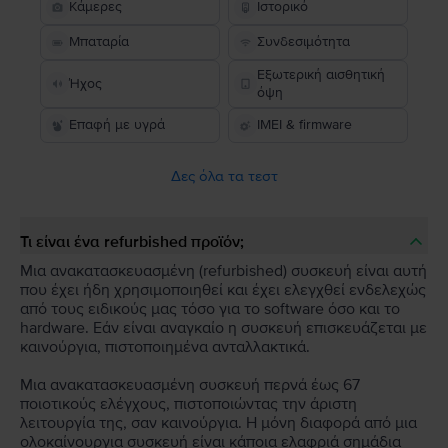
Κάμερες
Ιστορικό
Μπαταρία
Συνδεσιμότητα
Εξωτερική αισθητική
Ήχος
όψη
Επαφή με υγρά
IMEI & firmware
Δες όλα τα τεστ
Τι είναι ένα refurbished προϊόν;
Μια ανακατασκευασμένη (refurbished) συσκευή είναι αυτή
που έχει ήδη χρησιμοποιηθεί και έχει ελεγχθεί ενδελεχώς
από τους ειδικούς μας τόσο για το software όσο και το
hardware. Εάν είναι αναγκαίο η συσκευή επισκευάζεται με
καινούργια, πιστοποιημένα ανταλλακτικά.
Μια ανακατασκευασμένη συσκευή περνά έως 67
ποιοτικούς ελέγχους, πιστοποιώντας την άριστη
λειτουργία της, σαν καινούργια. Η μόνη διαφορά από μια
ολοκαίνουργια συσκευή είναι κάποια ελαφριά σημάδια