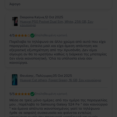
Άψογο
Despoina Kalyva
,
12 Oct 2025
Huawei P50 Pocket Dual Sim, White, 256 GB, Σαν
καινούργιο
4
/5
Επαληθευμένη κριτική
Παρέλαβα το τηλέφωνο σε άλλο χρώμα από αυτό που είχα
παραγγείλει, έστειλα μαιλ και είχα άμεση απάντηση και
εξεραιτική εξυπηρέτηση από την Χρυσάνθη. Δεν είμαι
σίγουρη αν θα το κρατήσω καθώς η διάρκεια της μπαταρίας
δεν είναι ικανοποιητική. 'Ολα τα υπόλοιπα είναι σαν
καινούργια.
Θανάσης , Πολύγυρος
,
05 Oct 2025
Huawei Cat others, Forest Green, 16 GB, Σαν καινούργιο
5
/5
Επαληθευμένη κριτική
Μέσα σε τρείς μόνο ημέρες από την ημέρα της παραγγελίας
μου , παρέλαβα το Samsung Galaxy S24 Fe " σαν καινούργιο
" και έμεινα απόλυτα ικανοποιημένος γιατί το τηλέψωνο
ήρθε σε ασφαλή συσκευασία και φαίνεται εντελώς
καινούργιο χωρίς την παραμικρή γρατζουνιά και χωρίς