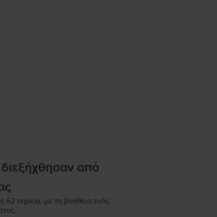
 διεξήχθησαν από
ας
ε 62 σημεία, με τη βοήθεια ενός
ατος.