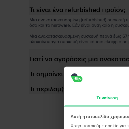
Τι είναι ένα refurbished προϊόν;
Μια ανακατασκευασμένη (refurbished) συσκευή είν
όσο και το hardware. Εάν είναι αναγκαίο η συσκε
Μια ανακατασκευασμένη συσκευή περνά έως 67 πο
ολοκαίνουργια συσκευή είναι κάποια ελαφριά ση
Γιατί να αγοράσεις μια ανακατ
Τι σημαίνει αποδοτική μπαταρία
Τι περιλαμβάνεται στο κουτί τη
Συναίνεση
Αυτή η ιστοσελίδα χρησιμοπ
Προϊ
Χρησιμοποιούμε cookie για 