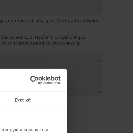
χώς από τους ειδικούς μας τόσο για το software
 σαν καινούργια. Η μόνη διαφορά από μια
ν άψογη λειτουργικότητα της συσκευής.
Σχετικά
ή σου
λειτουργιών κοινωνικών