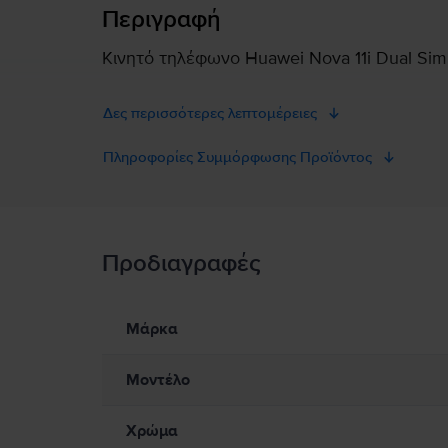
Περιγραφή
Κινητό τηλέφωνο Huawei Nova 11i Dual Sim,
Δες περισσότερες λεπτομέρειες
Πληροφορίες Συμμόρφωσης Προϊόντος
Πληροφορίες Ασφάλειας Προϊόντος
Προδιαγραφές
Πληροφορίες Ασφάλειας Προϊόντος
Πληροφορίες σχετικά με τις προειδοποιήσεις ασφαλείας πο
Προς το παρόν, δεν υπάρχουν διαθέσιμες πληροφορίες σχετικά 
Μάρκα
Μοντέλο
Χρώμα