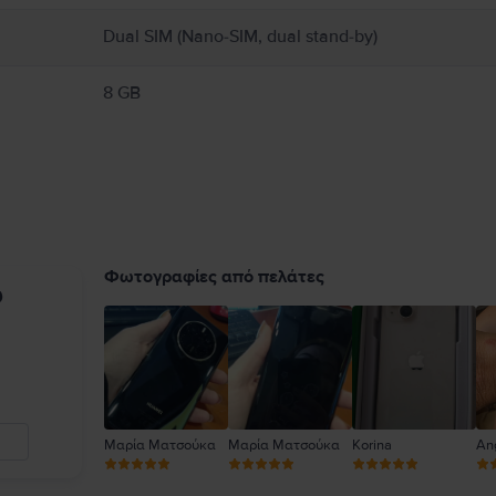
Dual SIM (Nano-SIM, dual stand-by)
8 GB
Φωτογραφίες από πελάτες
υ
Μαρία Ματσούκα
Μαρία Ματσούκα
Korina
An