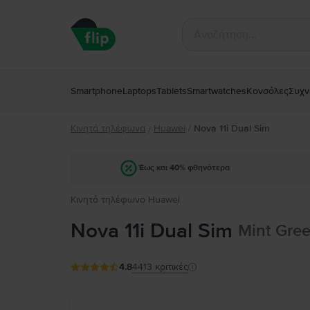
Smartphone
Laptops
Tablets
Smartwatches
Κονσόλες
Συχν
Κινητά τηλέφωνα
Huawei
/
Nova 11i Dual Sim
/
Έως και 40% φθηνότερα
Κινητό τηλέφωνο Huawei
Nova 11i Dual Sim
Mint Gree
4.8
4413
κριτικές