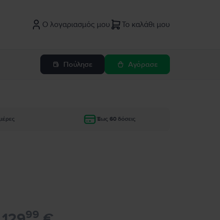
Ο λογαριασμός μου
Το καλάθι μου
Πούλησε
Αγόρασε
μέρες
Έως 60 δόσεις
99
129
€