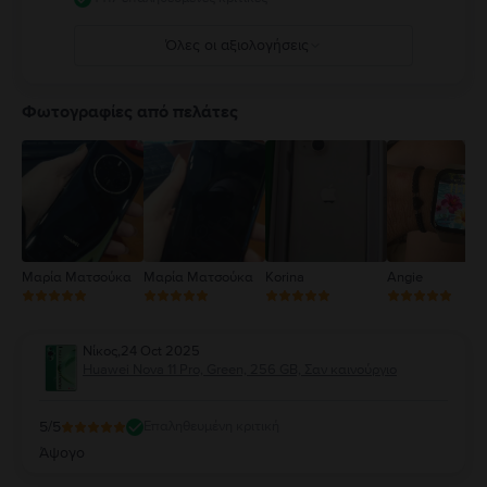
Όλες οι αξιολογήσεις
5
4
Φωτογραφίες από πελάτες
3
2
1
Μαρία Ματσούκα
Μαρία Ματσούκα
Korina
Angie
Νίκος
,
24 Oct 2025
Huawei Nova 11 Pro, Green, 256 GB, Σαν καινούργιο
5
/5
Επαληθευμένη κριτική
Άψογο