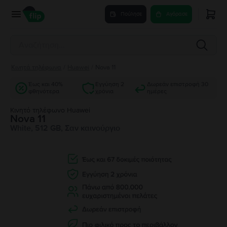
Πούλησε
Αγόρασε
Κινητά τηλέφωνα
/
Huawei
/
Nova 11
Έως και 40%
Εγγύηση 2
Δωρεάν επιστροφή 30
φθηνότερα
χρόνια
ημέρες
Κινητό τηλέφωνο Huawei
Nova 11
White, 512 GB, Σαν καινούργιο