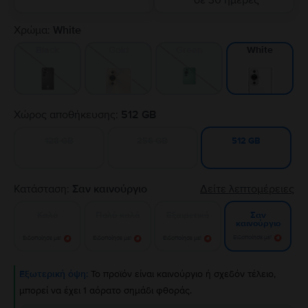
σε 30 ημέρες
Χρώμα:
White
Black
Gold
Green
White
Χώρος αποθήκευσης:
512 GB
128 GB
256 GB
512 GB
Κατάσταση:
Σαν καινούργιο
Δείτε λεπτομέρειες
Καλό
Πολύ καλό
Εξαιρετικό
Σαν
καινούργιο
Ειδοποίησε με!
Ειδοποίησε με!
Ειδοποίησε με!
Ειδοποίησε με!
Εξωτερική όψη:
Το προϊόν είναι καινούργιο ή σχεδόν τέλειο,
μπορεί να έχει 1 αόρατο σημάδι φθοράς.