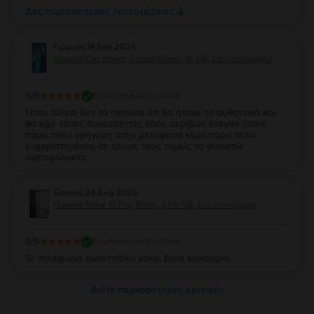
Ευχαριστώ πολύ την Flip και τβν συνιστώ ανεπιφύλακτα σε
Δες περισσότερες λεπτομέρειες
όσους θέλουν να αγοράσουν καλό και φθηνό κινητό.
Γιώργος
,
14 Sep 2025
Huawei Cat others, Forest Green, 16 GB, Σαν καινούργιο
5
/5
Επαληθευμένη κριτική
Ήταν τέλειο δεν το πίστευα ότι θα ήτανε το αυθεντικό και
θα είχε τόσες δυνατότητες οπός ακριβώς έλεγαν ήτανε
πάρα πολύ γρήγορη στην μεταφορά είμαι πάρα πολύ
ευχαριστημένος σε όλους τους τομείς το συνιστώ
ανεπιφύλακτα
Giannis
,
24 Aug 2025
Huawei Nova 10 Pro, Black, 256 GB, Σαν καινούργιο
5
/5
Επαληθευμένη κριτική
Το τηλέφωνο ειναι ππολύ καλό. Ειναι καινούριο.
Δείτε περισσότερες κριτικές