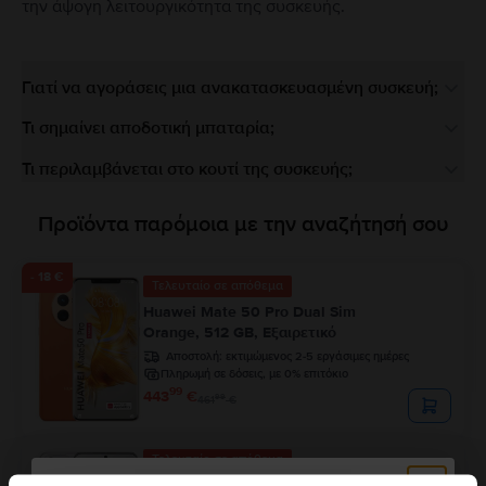
την άψογη λειτουργικότητα της συσκευής.
Γιατί να αγοράσεις μια ανακατασκευασμένη συσκευή;
Τι σημαίνει αποδοτική μπαταρία;
Τι περιλαμβάνεται στο κουτί της συσκευής;
Προϊόντα παρόμοια με την αναζήτησή σου
- 18 €
Τελευταίο σε απόθεμα
Huawei Mate 50 Pro Dual Sim
Orange, 512 GB, Εξαιρετικό
Αποστολή:
εκτιμώμενος 2-5 εργάσιμες ημέρες
Πληρωμή σε δόσεις, με 0% επιτόκιο
99
443
€
99
461
€
Τελευταίο σε απόθεμα
Huawei P60 Pro Dual Sim