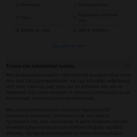
Μπαταρία
Συνδεσιμότητα
Εξωτερική αισθητική
Ήχος
όψη
Επαφή με υγρά
IMEI & firmware
Δες όλα τα τεστ
Τι είναι ένα refurbished προϊόν;
Μια ανακατασκευασμένη (refurbished) συσκευή είναι αυτή
που έχει ήδη χρησιμοποιηθεί και έχει ελεγχθεί ενδελεχώς
από τους ειδικούς μας τόσο για το software όσο και το
hardware. Εάν είναι αναγκαίο η συσκευή επισκευάζεται με
καινούργια, πιστοποιημένα ανταλλακτικά.
Μια ανακατασκευασμένη συσκευή περνά έως 67
ποιοτικούς ελέγχους, πιστοποιώντας την άριστη
λειτουργία της, σαν καινούργια. Η μόνη διαφορά από μια
ολοκαίνουργια συσκευή είναι κάποια ελαφριά σημάδια
φθοράς, όχι όμως ελαττώματα τα οποία θα επηρέαζαν