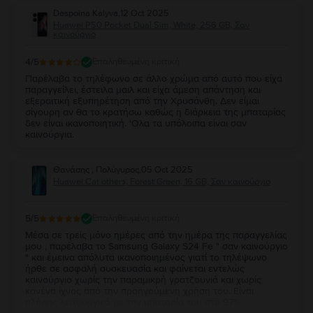
Despoina Kalyva
,
12 Oct 2025
Huawei P50 Pocket Dual Sim, White, 256 GB, Σαν
καινούργιο
4
/5
Επαληθευμένη κριτική
Παρέλαβα το τηλέφωνο σε άλλο χρώμα από αυτό που είχα
παραγγείλει, έστειλα μαιλ και είχα άμεση απάντηση και
εξεραιτική εξυπηρέτηση από την Χρυσάνθη. Δεν είμαι
σίγουρη αν θα το κρατήσω καθώς η διάρκεια της μπαταρίας
δεν είναι ικανοποιητική. 'Ολα τα υπόλοιπα είναι σαν
καινούργια.
Θανάσης , Πολύγυρος
,
05 Oct 2025
Huawei Cat others, Forest Green, 16 GB, Σαν καινούργιο
5
/5
Επαληθευμένη κριτική
Μέσα σε τρείς μόνο ημέρες από την ημέρα της παραγγελίας
μου , παρέλαβα το Samsung Galaxy S24 Fe " σαν καινούργιο
" και έμεινα απόλυτα ικανοποιημένος γιατί το τηλέψωνο
ήρθε σε ασφαλή συσκευασία και φαίνεται εντελώς
καινούργιο χωρίς την παραμικρή γρατζουνιά και χωρίς
κανένα ίχνος από την προηγούμενη χρήση του. Είναι
πλήρης λειτουργικό με την μπαταρία του στο 97%.