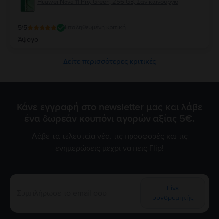
Huawei Nova 11 Pro, Green, 256 GB, Σαν καινούργιο
5
/5
Επαληθευμένη κριτική
Άψογο
Δείτε περισσότερες κριτικές
Κάνε εγγραφή στο newsletter μας και λάβε
ένα δωρεάν κουπόνι αγορών αξίας 5€.
Λάβε τα τελευταία νέα, τις προσφορές και τις
ενημερώσεις μέχρι να πεις Flip!
Γίνε
συνδρομητής