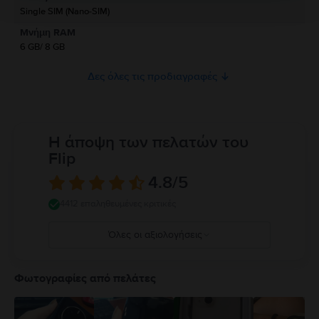
το προϊόν.
Single SIM (Nano-SIM)
Προς το παρόν, δεν υπάρχουν διαθέσιμες πληροφορίες σχετικά με την
Μνήμη RAM
ασφάλεια του προϊόντος.
6 GB/ 8 GB
Δες όλες τις προδιαγραφές
Η άποψη των πελατών του
Flip
4.8
/5
4412 επαληθευμένες κριτικές
Όλες οι αξιολογήσεις
5
4
Φωτογραφίες από πελάτες
3
2
1