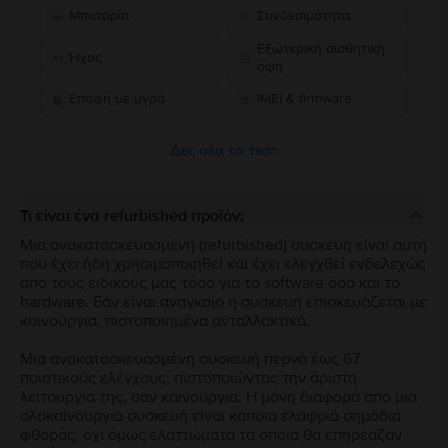
Μπαταρία
Συνδεσιμότητα
Εξωτερική αισθητική
Ήχος
όψη
Επαφή με υγρά
IMEI & firmware
Δες όλα τα τεστ
Τι είναι ένα refurbished προϊόν;
Μια ανακατασκευασμένη (refurbished) συσκευή είναι αυτή
που έχει ήδη χρησιμοποιηθεί και έχει ελεγχθεί ενδελεχώς
από τους ειδικούς μας τόσο για το software όσο και το
hardware. Εάν είναι αναγκαίο η συσκευή επισκευάζεται με
καινούργια, πιστοποιημένα ανταλλακτικά.
Μια ανακατασκευασμένη συσκευή περνά έως 67
ποιοτικούς ελέγχους, πιστοποιώντας την άριστη
λειτουργία της, σαν καινούργια. Η μόνη διαφορά από μια
ολοκαίνουργια συσκευή είναι κάποια ελαφριά σημάδια
φθοράς, όχι όμως ελαττώματα τα οποία θα επηρέαζαν