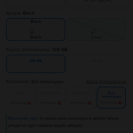
σε 30 ημέρες
Χρώμα:
Black
Silver
Black
Χώρος αποθήκευσης:
128 GB
256 GB
128 GB
Κατάσταση:
Σαν καινούργιο
Δείτε λεπτομέρειες
Καλό
Πολύ καλό
Εξαιρετικό
Σαν
καινούργιο
Ειδοποίησε με!
Ειδοποίησε με!
Ειδοποίησε με!
Ειδοποίησε με!
Εξωτερική όψη:
Το προϊόν είναι καινούργιο ή σχεδόν τέλειο,
μπορεί να έχει 1 αόρατο σημάδι φθοράς.