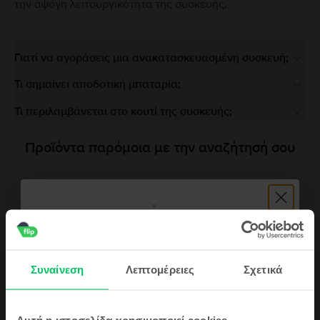
την άψογη λειτουργικότητα της συσκευής.
Γιατί να αγοράσεις μια ανακατασκευασμένη συσκευή;
Τι σημαίνει αποδοτική μπαταρία;
Τι περιλαμβάνεται στο κουτί της συσκευής;
Προϊόντα παρόμοια με την αναζήτησή σου
Τελευταίο σε απόθεμα
Huawei P60 Pro Dual Sim
Rococo Pearl, 256 GB, Σαν καινούργιο
Αποστολή:
εκτιμώμενος 2-5 εργάσιμες ημέρες
Πληρωμή σε δόσεις, με 0% επιτόκιο
99
349
€
Συναίνεση
Λεπτομέρειες
Σχετικά
Κάνε εγγραφή τώρα στην Flip κοινότητα
Αυτή η ιστοσελίδα χρησιμοποιεί cookies