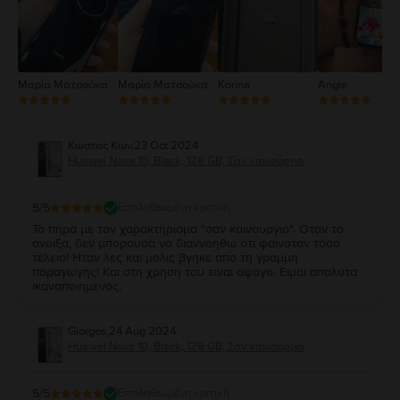
Μαρία Ματσούκα
Μαρία Ματσούκα
Korina
Angie
Κωστας Κων
,
23 Oct 2024
Huawei Nova 10, Black, 128 GB, Σαν καινούργιο
5
/5
Επαληθευμένη κριτική
Το πηρα με τον χαρακτηρισμο "σαν καινουργιο". Οταν το
ανοιξα, δεν μπορουσα να διαννοηθω οτι φαινοταν τοσο
τελειο! Ηταν λες και μολις βγηκε απο τη γραμμη
παραγωγης! Και στη χρηση του ειναι αψογο. Ειμαι απολυτα
ικανοποιημενος.
Giorgos
,
24 Aug 2024
Huawei Nova 10, Black, 128 GB, Σαν καινούργιο
5
/5
Επαληθευμένη κριτική