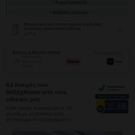
Άριστη λειτουργία
Απόδοση μπαταρίας
Επαγγελματικά τοποθετημένη μεμβράνη
σιλικόνης προστασίας οθόνης
Enable
99
10
€
Δόσεις ή Κάρτα online
λεπτομέρειες
Πιστωτική/
Χρεωστική
κάρτα
62 δοκιμές που
διεξήχθησαν από τους
ειδικούς μας
Κάθε προϊόν δοκιμάζεται σε 62
σημεία, με τη βοήθεια ενός
εξειδικευμένου προγράμματος.