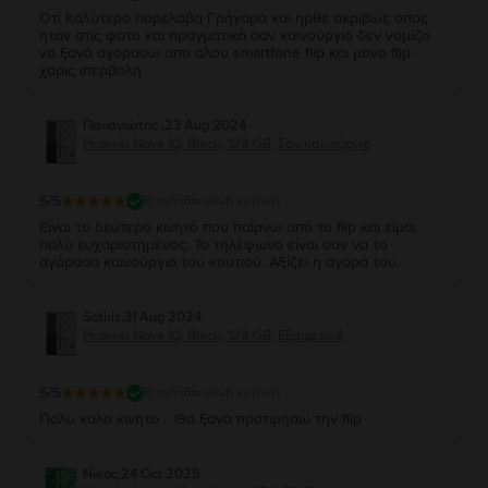
Οτί Καλύτερο παρελαβα Γρήγορα και ηρθε ακριβώς οπος
ηταν στίς φοτο και πραγματικά σαν καινούργιο δεν νομιζο
να ξανά αγορασω απο αλου smartfone flip και μονο flip
χορις ιπερβολη
Παναγιώτης
,
23 Aug 2024
Huawei Nova 10, Black, 128 GB, Σαν καινούργιο
5
/5
Επαληθευμένη κριτική
Είναι το δεύτερο κινητό που παίρνω από το flip και είμαι
πολύ ευχαριστημένος. Το τηλέφωνο είναι σαν να το
αγόρασα καινούργιο του κουτιού. Αξίζει η αγορά του.
Sotiris
,
31 Aug 2024
Huawei Nova 10, Black, 128 GB, Εξαιρετικό
5
/5
Επαληθευμένη κριτική
Πολυ καλο κινητο .. Θα ξανα προτιμησω την flip
Νίκος
,
24 Oct 2025