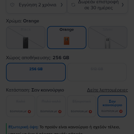
Δωρεάν επιστροφή
Εγγύηση 2 χρόνια
❯
❯
σε 30 ημέρες
Χρώμα:
Orange
Black
Silver
Orange
Χώρος αποθήκευσης:
256 GB
512 GB
256 GB
Κατάσταση:
Σαν καινούργιο
Δείτε λεπτομέρειες
Καλό
Πολύ καλό
Εξαιρετικό
Σαν
καινούργιο
Ειδοποίησε με!
Ειδοποίησε με!
Ειδοποίησε με!
Ειδοποίησε με!
Εξωτερική όψη:
Το προϊόν είναι καινούργιο ή σχεδόν τέλειο,