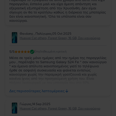
παραγγείλει, έστειλα μαιλ και είχα άμεση απάντηση και
εξεραιτική εξυπηρέτηση από την Χρυσάνθη. Δεν είμαι
σίγουρη αν θα το κρατήσω καθώς η διάρκεια της μπαταρίας
δεν είναι ικανοποιητική. 'Ολα τα υπόλοιπα είναι σαν
καινούργια.
Θανάσης , Πολύγυρος
,
05 Oct 2025
Huawei Cat others, Forest Green, 16 GB, Σαν καινούργιο
5
/5
Επαληθευμένη κριτική
Μέσα σε τρείς μόνο ημέρες από την ημέρα της παραγγελίας
μου , παρέλαβα το Samsung Galaxy S24 Fe " σαν καινούργιο
" και έμεινα απόλυτα ικανοποιημένος γιατί το τηλέψωνο
ήρθε σε ασφαλή συσκευασία και φαίνεται εντελώς
καινούργιο χωρίς την παραμικρή γρατζουνιά και χωρίς
κανένα ίχνος από την προηγούμενη χρήση του. Είναι
πλήρης λειτουργικό με την μπαταρία του στο 97%.
Ευχαριστώ πολύ την Flip και τβν συνιστώ ανεπιφύλακτα σε
Δες περισσότερες λεπτομέρειες
όσους θέλουν να αγοράσουν καλό και φθηνό κινητό.
Γιώργος
,
14 Sep 2025
Huawei Cat others, Forest Green, 16 GB, Σαν καινούργιο