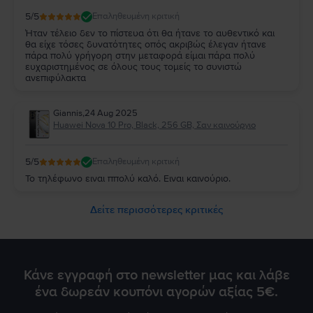
5
/5
Επαληθευμένη κριτική
Ήταν τέλειο δεν το πίστευα ότι θα ήτανε το αυθεντικό και
θα είχε τόσες δυνατότητες οπός ακριβώς έλεγαν ήτανε
πάρα πολύ γρήγορη στην μεταφορά είμαι πάρα πολύ
ευχαριστημένος σε όλους τους τομείς το συνιστώ
ανεπιφύλακτα
Giannis
,
24 Aug 2025
Huawei Nova 10 Pro, Black, 256 GB, Σαν καινούργιο
5
/5
Επαληθευμένη κριτική
Το τηλέφωνο ειναι ππολύ καλό. Ειναι καινούριο.
Δείτε περισσότερες κριτικές
Κάνε εγγραφή στο newsletter μας και λάβε
ένα δωρεάν κουπόνι αγορών αξίας 5€.