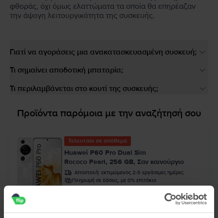
φθοράς, όχι όμως ελαττώματα τα οποία θα επηρέαζαν
την άψογη λειτουργικότητα της συσκευής.
Γιατί να αγοράσεις μια ανακατασκευασμένη συσκευή;
Τι σημαίνει αποδοτική μπαταρία;
Τι περιλαμβάνεται στο κουτί της συσκευής;
Προϊόντα παρόμοια με την αναζήτησή σου
Τελευταίο σε απόθεμα
Huawei P60 Pro Dual Sim
Rococo Pearl, 256 GB, Σαν καινούργιο
Αποστολή:
εκτιμώμενος 2-5 εργάσιμες ημέρες
Πληρωμή σε δόσεις, με 0% επιτόκιο
99
349
€