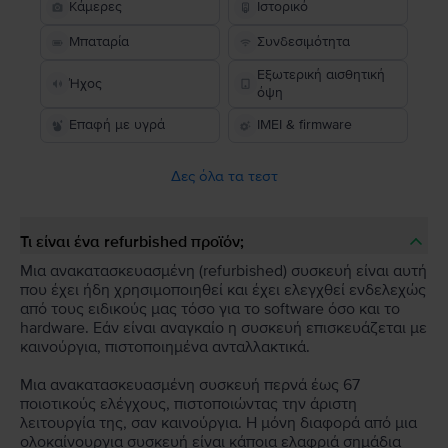
Κάμερες
Ιστορικό
Μπαταρία
Συνδεσιμότητα
Εξωτερική αισθητική
Ήχος
όψη
Επαφή με υγρά
IMEI & firmware
Δες όλα τα τεστ
Τι είναι ένα refurbished προϊόν;
Μια ανακατασκευασμένη (refurbished) συσκευή είναι αυτή
που έχει ήδη χρησιμοποιηθεί και έχει ελεγχθεί ενδελεχώς
από τους ειδικούς μας τόσο για το software όσο και το
hardware. Εάν είναι αναγκαίο η συσκευή επισκευάζεται με
καινούργια, πιστοποιημένα ανταλλακτικά.
Μια ανακατασκευασμένη συσκευή περνά έως 67
ποιοτικούς ελέγχους, πιστοποιώντας την άριστη
λειτουργία της, σαν καινούργια. Η μόνη διαφορά από μια
ολοκαίνουργια συσκευή είναι κάποια ελαφριά σημάδια