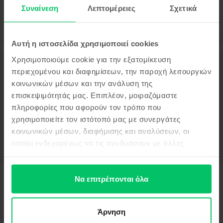
Συναίνεση
Λεπτομέρειες
Σχετικά
Αυτή η ιστοσελίδα χρησιμοποιεί cookies
Χρησιμοποιούμε cookie για την εξατομίκευση
Περιγραφή
περιεχομένου και διαφημίσεων, την παροχή λειτουργιών
Κινητό τηλέφωνο Huawei Mate 50 Pro, Orange, 256 GB, Σαν
κοινωνικών μέσων και την ανάλυση της
καινούργιο
επισκεψιμότητάς μας. Επιπλέον, μοιραζόμαστε
Δες περισσότερες λεπτομέρειες
πληροφορίες που αφορούν τον τρόπο που
χρησιμοποιείτε τον ιστότοπό μας με συνεργάτες
Πληροφορίες Συμμόρφωσης Προϊόντος
κοινωνικών μέσων, διαφήμισης και αναλύσεων, οι
οποίοι ενδεχομένως να τις συνδυάσουν με άλλες
Πληροφορίες Ασφάλειας Προϊόντος
Προδιαγραφές
πληροφορίες που τους έχετε παραχωρήσει ή τις οποίες
έχουν συλλέξει σε σχέση με την από μέρους σας χρήση
Μάρκα
Πληροφορίες Κατασκευαστή
των υπηρεσιών τους.
Να επιτρέπονται όλα
Huawei
Μοντέλο
Πληροφορίες Υπεύθυνου Προσώπου
Mate 50 Pro
Άρνηση
Χρώμα
Πληροφορίες Ασφάλειας Προϊόντος