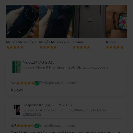
3
2
1
Μαρία Ματσούκα
Μαρία Ματσούκα
Korina
Angie
Νίκος
,
24 Oct 2025
Huawei Nova 11 Pro, Green, 256 GB, Σαν καινούργιο
5
/5
Επαληθευμένη κριτική
Άψογο
Despoina Kalyva
,
12 Oct 2025
Huawei P50 Pocket Dual Sim, White, 256 GB, Σαν
καινούργιο
4
/5
Επαληθευμένη κριτική
Παρέλαβα το τηλέφωνο σε άλλο χρώμα από αυτό που είχα