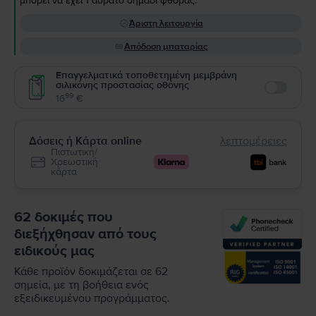
μπορεί να έχει 1 αόρατο σημάδι φθοράς.
Άριστη λειτουργία
Απόδοση μπαταρίας
Επαγγελματικά τοποθετημένη μεμβράνη
σιλικόνης προστασίας οθόνης
Enable
99
16
€
Δόσεις ή Κάρτα online
λεπτομέρειες
Πιστωτική/
Χρεωστική
κάρτα
62 δοκιμές που
διεξήχθησαν από τους
ειδικούς μας
Κάθε προϊόν δοκιμάζεται σε 62
σημεία, με τη βοήθεια ενός
εξειδικευμένου προγράμματος.