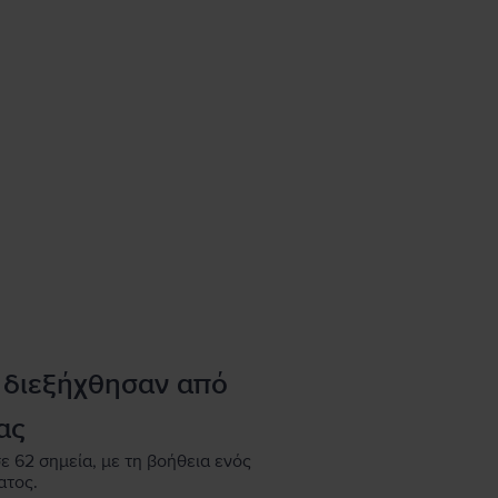
 διεξήχθησαν από
ας
ε 62 σημεία, με τη βοήθεια ενός
ατος.