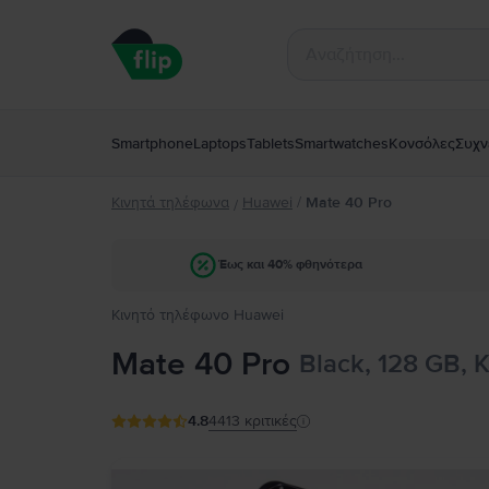
Smartphone
Laptops
Tablets
Smartwatches
Κονσόλες
Συχν
Κινητά τηλέφωνα
Huawei
/
Mate 40 Pro
/
Έως και 40% φθηνότερα
Κινητό τηλέφωνο Huawei
Mate 40 Pro
Black, 128 GB, 
4.8
4413
κριτικές