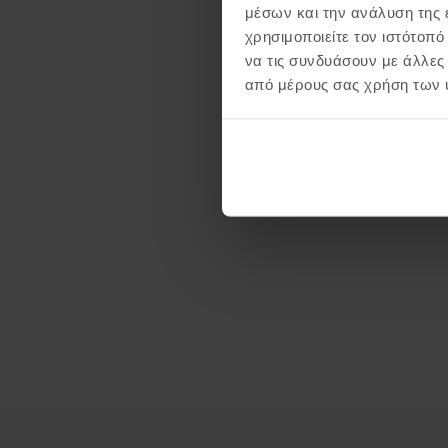
μέσων και την ανάλυση της
χρησιμοποιείτε τον ιστότοπ
να τις συνδυάσουν με άλλες
από μέρους σας χρήση των 