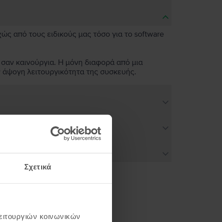
χώς από τους ειδικούς μας τόσο για το software
 σαν καινούργια. Η μόνη διαφορά από μια
ν άψογη λειτουργικότητα της συσκευής.
Σχετικά
ή σου
λειτουργιών κοινωνικών