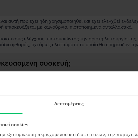
αι αυτή που έχει ήδη χρησιμοποιηθεί και έχει ελεγχθεί ενδελε
υή επισκευάζεται με καινούργια, πιστοποιημένα ανταλλακτικά.
ιοτικούς ελέγχους, πιστοποιώντας την άριστη λειτουργία της,
μάδια φθοράς, όχι όμως ελαττώματα τα οποία θα επηρέαζαν τη
ασκευασμένη συσκευή;
;
ς συσκευής;
Λεπτομέρειες
οιεί cookies
όντα παρόμοια με την αναζήτησ
την εξατομίκευση περιεχομένου και διαφημίσεων, την παροχή 