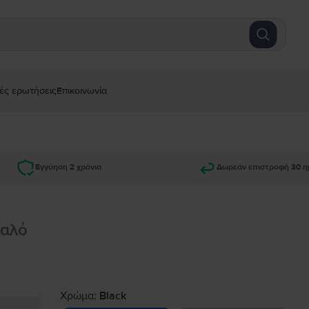
ές ερωτήσεις
Επικοινωνία
Εγγύηση 2 χρόνια
Δωρεάν επιστροφή 30 η
Καλό
Χρώμα:
Black