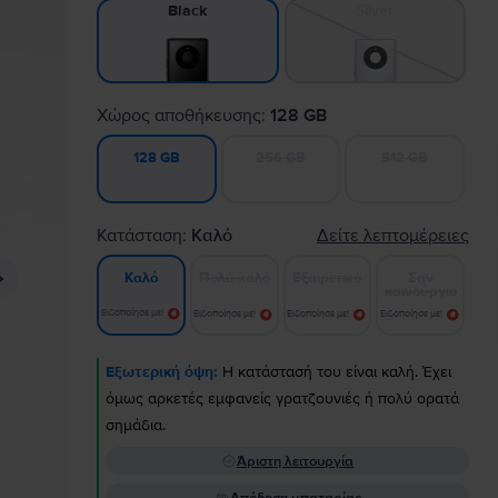
Silver
Black
Χώρος αποθήκευσης:
128 GB
256 GB
512 GB
128 GB
Κατάσταση:
Καλό
Δείτε λεπτομέρειες
Πολύ καλό
Εξαιρετικό
Σαν
Καλό
καινούργιο
Ειδοποίησε με!
Ειδοποίησε με!
Ειδοποίησε με!
Ειδοποίησε με!
Εξωτερική όψη:
Η κατάστασή του είναι καλή. Έχει
όμως αρκετές εμφανείς γρατζουνιές ή πολύ ορατά
σημάδια.
Άριστη λειτουργία