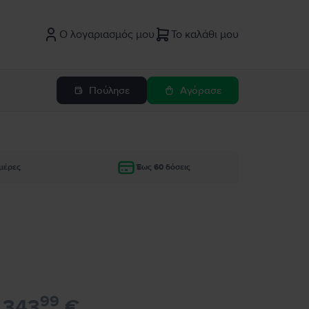
Ο λογαριασμός μου
Το καλάθι μου
Πούλησε
Αγόρασε
μέρες
Έως 60 δόσεις
99
343
€