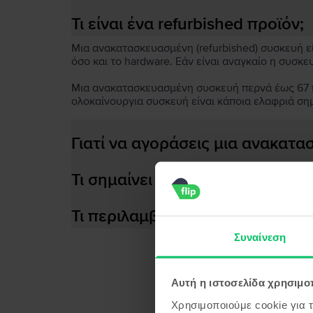
Τι είναι ένα refurbished προϊόν;
Μια ανακατασκευασμένη (refurbished) συσκευή είν
όσο και το hardware. Εάν είναι αναγκαίο η συσκε
Μια ανακατασκευασμένη συσκευή περνά έως 67 πο
ολοκαίνουργια συσκευή είναι κάποια ελαφριά ση
Γιατί να αγοράσεις μια ανακατ
Τι σημαίνει αποδοτική μπαταρία
Τι περιλαμβάνεται στο κουτί τη
Συναίνεση
Αυτή η ιστοσελίδα χρησιμοπ
Προϊ
Χρησιμοποιούμε cookie για 