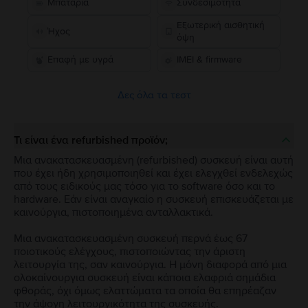
Μπαταρία
Συνδεσιμότητα
Εξωτερική αισθητική
Ήχος
όψη
Επαφή με υγρά
IMEI & firmware
Δες όλα τα τεστ
Τι είναι ένα refurbished προϊόν;
Μια ανακατασκευασμένη (refurbished) συσκευή είναι αυτή
που έχει ήδη χρησιμοποιηθεί και έχει ελεγχθεί ενδελεχώς
από τους ειδικούς μας τόσο για το software όσο και το
hardware. Εάν είναι αναγκαίο η συσκευή επισκευάζεται με
καινούργια, πιστοποιημένα ανταλλακτικά.
Μια ανακατασκευασμένη συσκευή περνά έως 67
ποιοτικούς ελέγχους, πιστοποιώντας την άριστη
λειτουργία της, σαν καινούργια. Η μόνη διαφορά από μια
ολοκαίνουργια συσκευή είναι κάποια ελαφριά σημάδια
φθοράς, όχι όμως ελαττώματα τα οποία θα επηρέαζαν
την άψογη λειτουργικότητα της συσκευής.