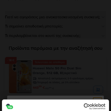
Γιατί να αγοράσεις μια ανακατασκευασμένη συσκευή;
Τι σημαίνει αποδοτική μπαταρία;
Τι περιλαμβάνεται στο κουτί της συσκευής;
Προϊόντα παρόμοια με την αναζήτησή σου
- 18 €
Τελευταίο σε απόθεμα
Huawei Mate 50 Pro Dual Sim
Orange, 512 GB, Εξαιρετικό
Αποστολή:
εκτιμώμενος 2-5 εργάσιμες ημέρες
Πληρωμή σε δόσεις, με 0% επιτόκιο
99
443
€
99
461
€