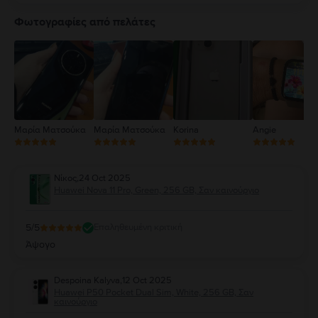
5
4
Φωτογραφίες από πελάτες
3
2
1
Μαρία Ματσούκα
Μαρία Ματσούκα
Korina
Angie
Νίκος
,
24 Oct 2025
Huawei Nova 11 Pro, Green, 256 GB, Σαν καινούργιο
5
/5
Επαληθευμένη κριτική
Άψογο
Despoina Kalyva
,
12 Oct 2025
Huawei P50 Pocket Dual Sim, White, 256 GB, Σαν
καινούργιο