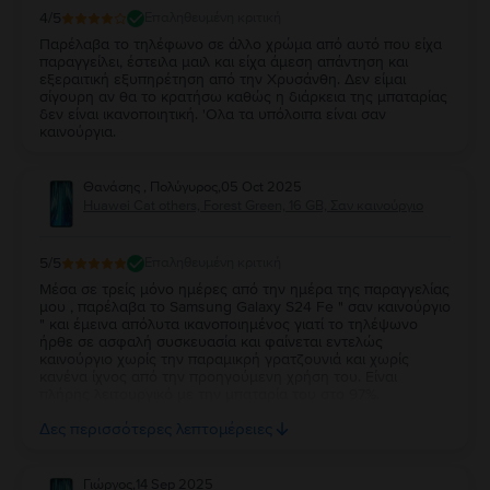
4
/5
Επαληθευμένη κριτική
Παρέλαβα το τηλέφωνο σε άλλο χρώμα από αυτό που είχα
παραγγείλει, έστειλα μαιλ και είχα άμεση απάντηση και
εξεραιτική εξυπηρέτηση από την Χρυσάνθη. Δεν είμαι
σίγουρη αν θα το κρατήσω καθώς η διάρκεια της μπαταρίας
δεν είναι ικανοποιητική. 'Ολα τα υπόλοιπα είναι σαν
καινούργια.
Θανάσης , Πολύγυρος
,
05 Oct 2025
Huawei Cat others, Forest Green, 16 GB, Σαν καινούργιο
5
/5
Επαληθευμένη κριτική
Μέσα σε τρείς μόνο ημέρες από την ημέρα της παραγγελίας
μου , παρέλαβα το Samsung Galaxy S24 Fe " σαν καινούργιο
" και έμεινα απόλυτα ικανοποιημένος γιατί το τηλέψωνο
ήρθε σε ασφαλή συσκευασία και φαίνεται εντελώς
καινούργιο χωρίς την παραμικρή γρατζουνιά και χωρίς
κανένα ίχνος από την προηγούμενη χρήση του. Είναι
πλήρης λειτουργικό με την μπαταρία του στο 97%.
Ευχαριστώ πολύ την Flip και τβν συνιστώ ανεπιφύλακτα σε
Δες περισσότερες λεπτομέρειες
όσους θέλουν να αγοράσουν καλό και φθηνό κινητό.
Γιώργος
,
14 Sep 2025