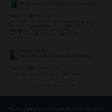
Huawei Cat others, Forest Green, 16 GB, Σαν καινούργιο
5
/5
Επαληθευμένη κριτική
Ήταν τέλειο δεν το πίστευα ότι θα ήτανε το αυθεντικό και
θα είχε τόσες δυνατότητες οπός ακριβώς έλεγαν ήτανε
πάρα πολύ γρήγορη στην μεταφορά είμαι πάρα πολύ
ευχαριστημένος σε όλους τους τομείς το συνιστώ
ανεπιφύλακτα
Giannis
,
24 Aug 2025
Huawei Nova 10 Pro, Black, 256 GB, Σαν καινούργιο
5
/5
Επαληθευμένη κριτική
Το τηλέφωνο ειναι ππολύ καλό. Ειναι καινούριο.
Δείτε περισσότερες κριτικές
Κάνε εγγραφή στο newsletter μας και λάβε