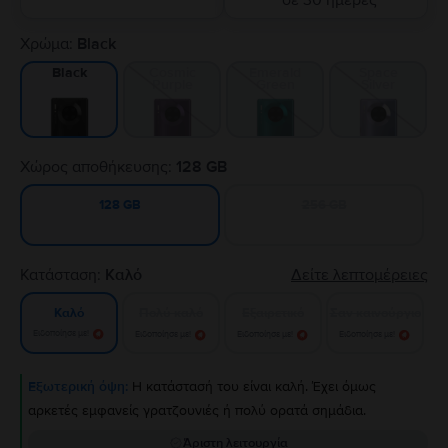
σε 30 ημέρες
Χρώμα:
Black
Cosmic
Emerald
Space
Black
Purple
Green
Silver
Χώρος αποθήκευσης:
128 GB
256 GB
128 GB
Κατάσταση:
Καλό
Δείτε λεπτομέρειες
Πολύ καλό
Εξαιρετικό
Σαν καινούργιο
Καλό
Ειδοποίησε με!
Ειδοποίησε με!
Ειδοποίησε με!
Ειδοποίησε με!
Εξωτερική όψη:
Η κατάστασή του είναι καλή. Έχει όμως
αρκετές εμφανείς γρατζουνιές ή πολύ ορατά σημάδια.
Άριστη λειτουργία