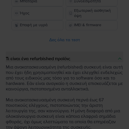
Μπαταρία
Συνδεσιμότητα
Εξωτερική αισθητική
Ήχος
όψη
Επαφή με υγρά
IMEI & firmware
Δες όλα τα τεστ
Τι είναι ένα refurbished προϊόν;
Μια ανακατασκευασμένη (refurbished) συσκευή είναι αυτή
που έχει ήδη χρησιμοποιηθεί και έχει ελεγχθεί ενδελεχώς
από τους ειδικούς μας τόσο για το software όσο και το
hardware. Εάν είναι αναγκαίο η συσκευή επισκευάζεται με
καινούργια, πιστοποιημένα ανταλλακτικά.
Μια ανακατασκευασμένη συσκευή περνά έως 67
ποιοτικούς ελέγχους, πιστοποιώντας την άριστη
λειτουργία της, σαν καινούργια. Η μόνη διαφορά από μια
ολοκαίνουργια συσκευή είναι κάποια ελαφριά σημάδια
φθοράς, όχι όμως ελαττώματα τα οποία θα επηρέαζαν
την άψογη λειτουργικότητα της συσκευής.