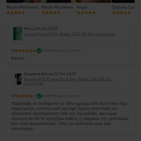
Μαρία Ματσούκα
Μαρία Ματσούκα
Angie
Στεργιος Ζωηρό
Νίκος
,
24 Oct 2025
Huawei Nova 11 Pro, Green, 256 GB, Σαν καινούργιο
5
/5
Επαληθευμένη κριτική
Άψογο
Despoina Kalyva
,
12 Oct 2025
Huawei P50 Pocket Dual Sim, White, 256 GB, Σαν
καινούργιο
4
/5
Επαληθευμένη κριτική
Παρέλαβα το τηλέφωνο σε άλλο χρώμα από αυτό που είχα
παραγγείλει, έστειλα μαιλ και είχα άμεση απάντηση και
εξεραιτική εξυπηρέτηση από την Χρυσάνθη. Δεν είμαι
σίγουρη αν θα το κρατήσω καθώς η διάρκεια της μπαταρίας
δεν είναι ικανοποιητική. 'Ολα τα υπόλοιπα είναι σαν
καινούργια.