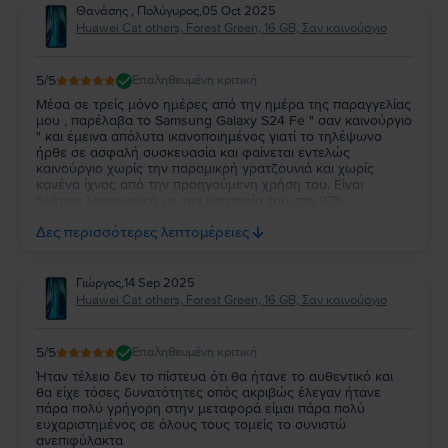
Θανάσης , Πολύγυρος
,
05 Oct 2025
Huawei Cat others, Forest Green, 16 GB, Σαν καινούργιο
5
/5
Επαληθευμένη κριτική
Μέσα σε τρείς μόνο ημέρες από την ημέρα της παραγγελίας
μου , παρέλαβα το Samsung Galaxy S24 Fe " σαν καινούργιο
" και έμεινα απόλυτα ικανοποιημένος γιατί το τηλέψωνο
ήρθε σε ασφαλή συσκευασία και φαίνεται εντελώς
καινούργιο χωρίς την παραμικρή γρατζουνιά και χωρίς
κανένα ίχνος από την προηγούμενη χρήση του. Είναι
πλήρης λειτουργικό με την μπαταρία του στο 97%.
Ευχαριστώ πολύ την Flip και τβν συνιστώ ανεπιφύλακτα σε
Δες περισσότερες λεπτομέρειες
όσους θέλουν να αγοράσουν καλό και φθηνό κινητό.
Γιώργος
,
14 Sep 2025
Huawei Cat others, Forest Green, 16 GB, Σαν καινούργιο
5
/5
Επαληθευμένη κριτική
Ήταν τέλειο δεν το πίστευα ότι θα ήτανε το αυθεντικό και
θα είχε τόσες δυνατότητες οπός ακριβώς έλεγαν ήτανε
πάρα πολύ γρήγορη στην μεταφορά είμαι πάρα πολύ
ευχαριστημένος σε όλους τους τομείς το συνιστώ
ανεπιφύλακτα