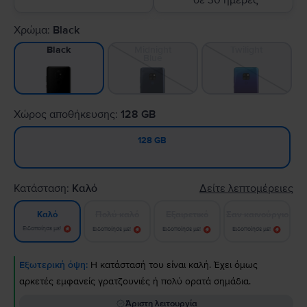
σε 30 ημέρες
Χρώμα:
Black
Midnight
Twilight
Black
Blue
Χώρος αποθήκευσης:
128 GB
128 GB
Κατάσταση:
Καλό
Δείτε λεπτομέρειες
Πολύ καλό
Εξαιρετικό
Σαν καινούργιο
Καλό
Ειδοποίησε με!
Ειδοποίησε με!
Ειδοποίησε με!
Ειδοποίησε με!
Εξωτερική όψη:
Η κατάστασή του είναι καλή. Έχει όμως
αρκετές εμφανείς γρατζουνιές ή πολύ ορατά σημάδια.
Άριστη λειτουργία