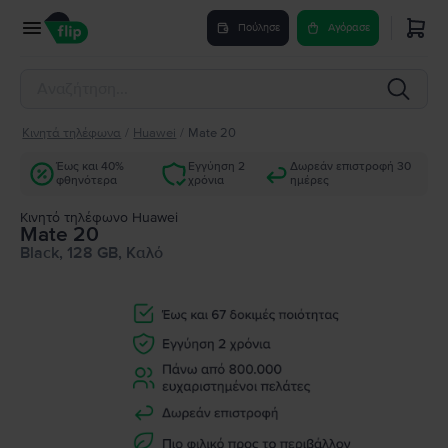
Πούλησε
Αγόρασε
Κινητά τηλέφωνα
/
Huawei
/
Mate 20
Έως και 40%
Εγγύηση 2
Δωρεάν επιστροφή 30
φθηνότερα
χρόνια
ημέρες
Κινητό τηλέφωνο Huawei
Mate 20
Black, 128 GB, Καλό