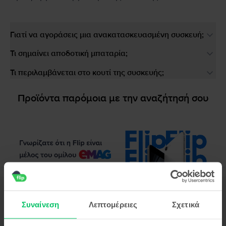
Γιατί να αγοράσεις μια ανακατασκευασμένη συσκευή;
Τι σημαίνει αποδοτική μπαταρία;
Τι περιλαμβάνεται στο κουτί της συσκευής;
Προϊόντα παρόμοια με την αναζήτησή σου
Περιγραφή
Κινητό τηλέφωνο Huawei Mate 20, Black, 128 GB, Καλό
Συναίνεση
Λεπτομέρειες
Σχετικά
Το Huawei Mate 20 μοιράζεται πολλά με τον «μεγάλο αδελφό» του, το
Huawei Mate 20 Pro, αλλά εξακολουθεί να είναι η βασική έκδοση της γενιάς