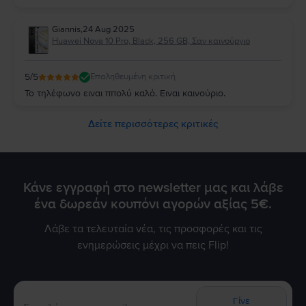
Giannis
,
24 Aug 2025
Huawei Nova 10 Pro, Black, 256 GB, Σαν καινούργιο
5
/5
Επαληθευμένη κριτική
Το τηλέφωνο ειναι ππολύ καλό. Ειναι καινούριο.
Δείτε περισσότερες κριτικές
Κάνε εγγραφή στο newsletter μας και λάβε
ένα δωρεάν κουπόνι αγορών αξίας 5€.
Λάβε τα τελευταία νέα, τις προσφορές και τις
ενημερώσεις μέχρι να πεις Flip!
Γίνε