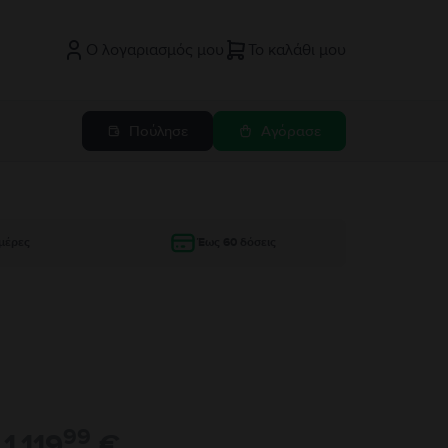
Ο λογαριασμός μου
Το καλάθι μου
Πούλησε
Αγόρασε
μέρες
Έως 60 δόσεις
99
1.119
€