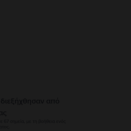
 διεξήχθησαν από
ας
ε 67 σημεία, με τη βοήθεια ενός
ατος.