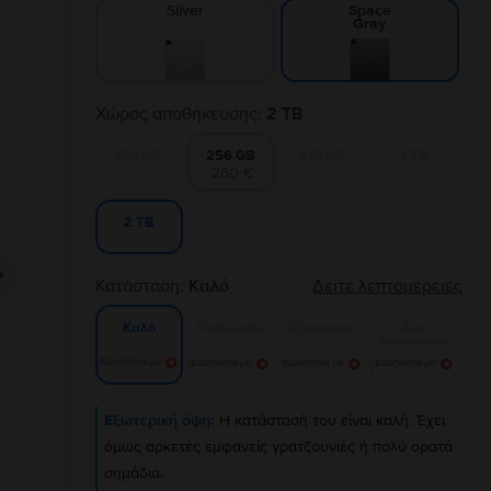
Silver
Space
Gray
Χώρος αποθήκευσης:
2 TB
128 GB
256 GB
512 GB
1 TB
-260 €
2 TB
Κατάσταση:
Καλό
Δείτε λεπτομέρειες
Πολύ καλό
Εξαιρετικό
Σαν
Καλό
καινούργιο
Ειδοποίησε με!
Ειδοποίησε με!
Ειδοποίησε με!
Ειδοποίησε με!
Εξωτερική όψη:
Η κατάστασή του είναι καλή. Έχει
όμως αρκετές εμφανείς γρατζουνιές ή πολύ ορατά
σημάδια.