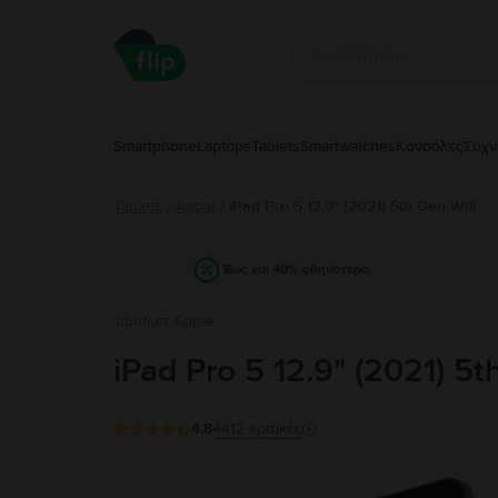
Smartphone
Laptops
Tablets
Smartwatches
Κονσόλες
Συχν
Tablets
Apple
/
iPad Pro 5 12.9" (2021) 5th Gen Wifi
/
Έως και 40% φθηνότερα
Τάμπλετ Apple
iPad Pro 5 12.9" (2021) 5t
4.8
4412
κριτικές