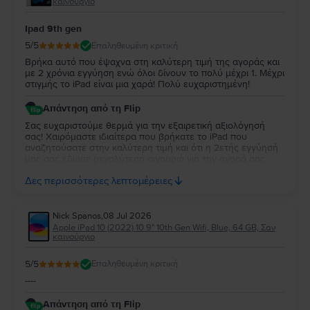
καινούργιο
τον προϋπολογισμό σας.
Ipad 9th gen
5
/5
Επαληθευμένη κριτική
Βρήκα αυτό που έψαχνα στη καλύτερη τιμή της αγοράς και
με 2 χρόνια εγγύηση ενώ όλοι δίνουν το πολύ μέχρι 1. Μέχρι
στιγμής το iPad είναι μια χαρά! Πολύ ευχαριστημένη!
Απάντηση από τη Flip
Σας ευχαριστούμε θερμά για την εξαιρετική αξιολόγησή
σας! Χαιρόμαστε ιδιαίτερα που βρήκατε το iPad που
αναζητούσατε στην καλύτερη τιμή και ότι η 2ετής εγγύησή
μας σας έδωσε μεγαλύτερη σιγουριά για την αγορά σας.
Σας ευχαριστούμε για την εμπιστοσύνη σας και ευχόμαστε
Δες περισσότερες λεπτομέρειες
να την απολαύσετε για πολύ καιρό.
Nick Spanos
,
08 Jul 2026
Apple iPad 10 (2022) 10.9" 10th Gen Wifi, Blue, 64 GB, Σαν
καινούργιο
5
/5
Επαληθευμένη κριτική
----
Απάντηση από τη Flip