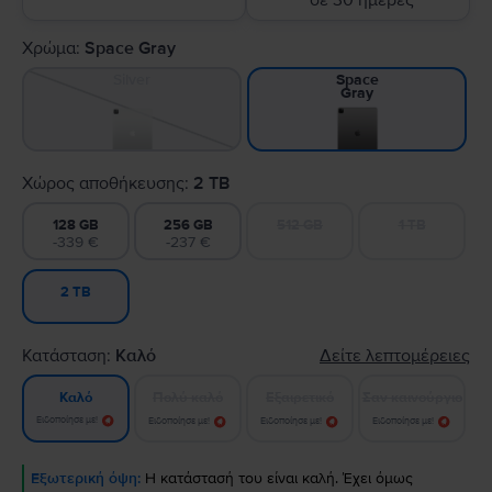
σε 30 ημέρες
Χρώμα:
Space Gray
Silver
Space
Gray
Χώρος αποθήκευσης:
2 TB
128 GB
256 GB
512 GB
1 TB
-339 €
-237 €
2 TB
Κατάσταση:
Καλό
Δείτε λεπτομέρειες
Πολύ καλό
Εξαιρετικό
Σαν καινούργιο
Καλό
Ειδοποίησε με!
Ειδοποίησε με!
Ειδοποίησε με!
Ειδοποίησε με!
Εξωτερική όψη:
Η κατάστασή του είναι καλή. Έχει όμως