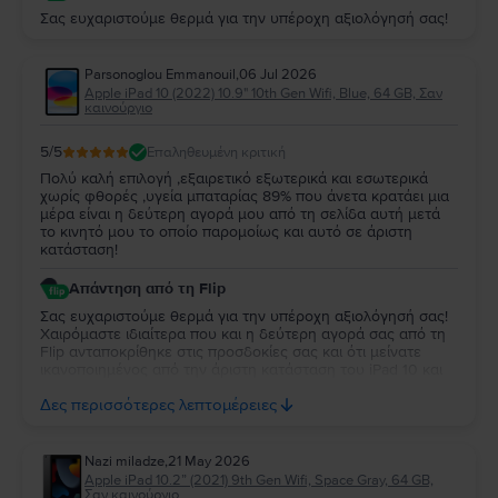
Σας ευχαριστούμε θερμά για την υπέροχη αξιολόγησή σας!
Parsonoglou Emmanouil
,
06 Jul 2026
Apple iPad 10 (2022) 10.9" 10th Gen Wifi, Blue, 64 GB, Σαν
καινούργιο
5
/5
Επαληθευμένη κριτική
Πολύ καλή επιλογή ,εξαιρετικό εξωτερικά και εσωτερικά
χωρίς φθορές ,υγεία μπαταρίας 89% που άνετα κρατάει μια
μέρα είναι η δεύτερη αγορά μου από τη σελίδα αυτή μετά
το κινητό μου το οποίο παρομοίως και αυτό σε άριστη
κατάσταση!
Απάντηση από τη Flip
Σας ευχαριστούμε θερμά για την υπέροχη αξιολόγησή σας!
Χαιρόμαστε ιδιαίτερα που και η δεύτερη αγορά σας από τη
Flip ανταποκρίθηκε στις προσδοκίες σας και ότι μείνατε
ικανοποιημένος από την άριστη κατάσταση του iPad 10 και
την απόδοση της μπαταρίας. Να το χαρείτε και θα είναι χαρά
Δες περισσότερες λεπτομέρειες
μας να σας εξυπηρετήσουμε ξανά στο μέλλον!
Nazi miladze
,
21 May 2026
Apple iPad 10.2” (2021) 9th Gen Wifi, Space Gray, 64 GB,
Σαν καινούργιο