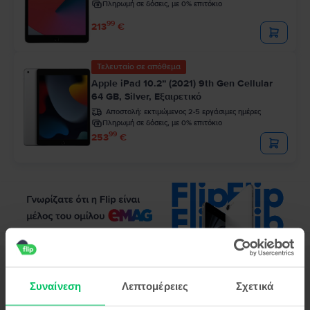
Πληρωμή σε δόσεις, με 0% επιτόκιο
99
213
€
Τελευταίο σε απόθεμα
Apple iPad 10.2” (2021) 9th Gen Cellular
64 GB, Silver, Εξαιρετικό
Αποστολή:
εκτιμώμενος 2-5 εργάσιμες ημέρες
Πληρωμή σε δόσεις, με 0% επιτόκιο
99
253
€
Περιγραφή
Τάμπλετ Apple iPad Pro 5 12.9" (2021) 5th Gen Cellular, 2 TB, Space
Συναίνεση
Λεπτομέρειες
Σχετικά
Gray, Καλό