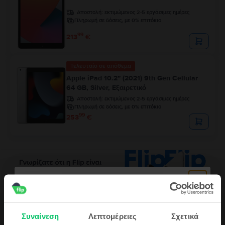
Αποστολή:
εκτιμώμενος 2-5 εργάσιμες ημέρες
Πληρωμή σε δόσεις, με 0% επιτόκιο
99
213
€
Τελευταίο σε απόθεμα
Apple iPad 10.2” (2021) 9th Gen Cellular
64 GB, Silver, Εξαιρετικό
Αποστολή:
εκτιμώμενος 2-5 εργάσιμες ημέρες
Πληρωμή σε δόσεις, με 0% επιτόκιο
99
253
€
Περιγραφή
Συναίνεση
Λεπτομέρειες
Σχετικά
Τάμπλετ Apple iPad Pro 4 12.9" (2020) 4th Gen Cellular, 512 GB,