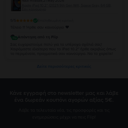
Nazi miladze
,
21 May 2026
Apple iPad 10.2” (2021) 9th Gen Wifi, Space Gray, 64 GB,
Σαν καινούργιο
5
/5
Επαληθευμένη κριτική
Τέλειο !!! Ήρθε σαν καινούργιο ♥️
Απάντηση από τη Flip
Σας ευχαριστούμε πολύ για τα υπέροχα σχόλιά σας!
Χαιρόμαστε ιδιαίτερα που το iPad 10.2” ήρθε ακριβώς όπως
το περιμένατε, πραγματικά σαν καινούργιο. Να το χαρείτε!
Δείτε περισσότερες κριτικές
Κάνε εγγραφή στο newsletter μας και λάβε
ένα δωρεάν κουπόνι αγορών αξίας 5€.
Λάβε τα τελευταία νέα, τις προσφορές και τις
ενημερώσεις μέχρι να πεις Flip!