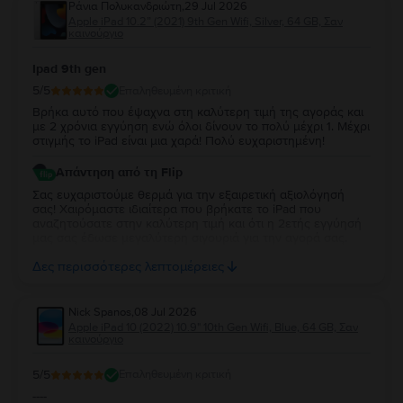
Ράνια Πολυκανδριώτη
,
29 Jul 2026
5. Μπορώ να αγοράσω ένα
Apple iPad Pro 4 12,9" (2020) 4ης γενιάς
με
Apple iPad 10.2” (2021) 9th Gen Wifi, Silver, 64 GB, Σαν
δόσεις;
καινούργιο
Στο
Flip.ro
, όλες οι συσκευές μπορούν να αγοραστούν με δόσεις. Μπορείτε
να πληρώσετε για το
iPad Pro 4 12,9" (2020) 4ης γενιάς
tablet που θέλετε
Ipad 9th gen
σε πολλαπλές δόσεις. Δείτε εδώ πώς μπορείτε να αγοράσετε ένα
iPad Pro 4
5
/5
Επαληθευμένη κριτική
(2020)
με δόσεις.
Στο
Flip.ro
, οι προσφορές για το
iPad Pro 2 12,9" (2020) 4ης γενιάς
είναι
Βρήκα αυτό που έψαχνα στη καλύτερη τιμή της αγοράς και
γενναιόδωρες και δυναμικές, σε περισσότερο από συμφέρουσες τιμές για
με 2 χρόνια εγγύηση ενώ όλοι δίνουν το πολύ μέχρι 1. Μέχρι
τον προϋπολογισμό σας.
στιγμής το iPad είναι μια χαρά! Πολύ ευχαριστημένη!
Απάντηση από τη Flip
Σας ευχαριστούμε θερμά για την εξαιρετική αξιολόγησή
σας! Χαιρόμαστε ιδιαίτερα που βρήκατε το iPad που
αναζητούσατε στην καλύτερη τιμή και ότι η 2ετής εγγύησή
μας σας έδωσε μεγαλύτερη σιγουριά για την αγορά σας.
Σας ευχαριστούμε για την εμπιστοσύνη σας και ευχόμαστε
Δες περισσότερες λεπτομέρειες
να την απολαύσετε για πολύ καιρό.
Nick Spanos
,
08 Jul 2026
Apple iPad 10 (2022) 10.9" 10th Gen Wifi, Blue, 64 GB, Σαν
καινούργιο
5
/5
Επαληθευμένη κριτική
----