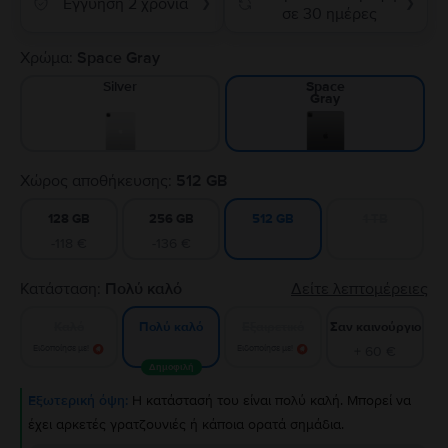
Εγγύηση 2 χρόνια
❯
❯
σε 30 ημέρες
Χρώμα:
Space Gray
Silver
Space
Gray
Χώρος αποθήκευσης:
512 GB
128 GB
256 GB
1 TB
512 GB
-118 €
-136 €
Κατάσταση:
Πολύ καλό
Δείτε λεπτομέρειες
Καλό
Εξαιρετικό
Σαν καινούργιο
Πολύ καλό
Ειδοποίησε με!
Ειδοποίησε με!
+ 60 €
Δημοφιλή
Εξωτερική όψη:
Η κατάστασή του είναι πολύ καλή. Μπορεί να
έχει αρκετές γρατζουνιές ή κάποια ορατά σημάδια.