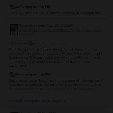
Απάντηση από τη Flip
Σας ευχαριστούμε θερμά για την υπέροχη αξιολόγησή σας!
Parsonoglou Emmanouil
,
06 Jul 2026
Apple iPad 10 (2022) 10.9" 10th Gen Wifi, Blue, 64 GB, Σαν
καινούργιο
5
/5
Επαληθευμένη κριτική
Πολύ καλή επιλογή ,εξαιρετικό εξωτερικά και εσωτερικά
χωρίς φθορές ,υγεία μπαταρίας 89% που άνετα κρατάει μια
μέρα είναι η δεύτερη αγορά μου από τη σελίδα αυτή μετά
το κινητό μου το οποίο παρομοίως και αυτό σε άριστη
κατάσταση!
Απάντηση από τη Flip
Σας ευχαριστούμε θερμά για την υπέροχη αξιολόγησή σας!
Χαιρόμαστε ιδιαίτερα που και η δεύτερη αγορά σας από τη
Flip ανταποκρίθηκε στις προσδοκίες σας και ότι μείνατε
ικανοποιημένος από την άριστη κατάσταση του iPad 10 και
την απόδοση της μπαταρίας. Να το χαρείτε και θα είναι χαρά
Δες περισσότερες λεπτομέρειες
μας να σας εξυπηρετήσουμε ξανά στο μέλλον!