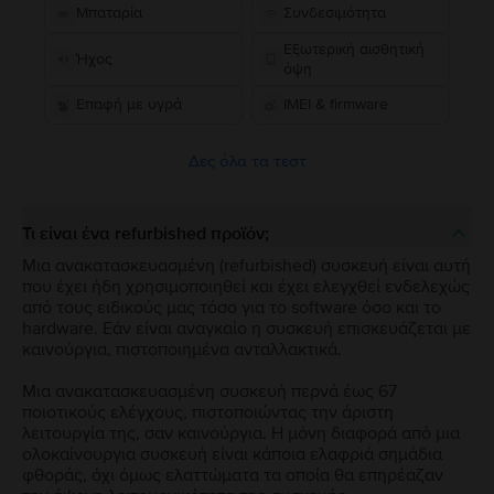
Μπαταρία
Συνδεσιμότητα
Εξωτερική αισθητική
Ήχος
όψη
Επαφή με υγρά
IMEI & firmware
Δες όλα τα τεστ
Τι είναι ένα refurbished προϊόν;
Μια ανακατασκευασμένη (refurbished) συσκευή είναι αυτή
που έχει ήδη χρησιμοποιηθεί και έχει ελεγχθεί ενδελεχώς
από τους ειδικούς μας τόσο για το software όσο και το
hardware. Εάν είναι αναγκαίο η συσκευή επισκευάζεται με
καινούργια, πιστοποιημένα ανταλλακτικά.
Μια ανακατασκευασμένη συσκευή περνά έως 67
ποιοτικούς ελέγχους, πιστοποιώντας την άριστη
λειτουργία της, σαν καινούργια. Η μόνη διαφορά από μια
ολοκαίνουργια συσκευή είναι κάποια ελαφριά σημάδια
φθοράς, όχι όμως ελαττώματα τα οποία θα επηρέαζαν