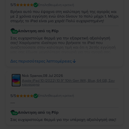
5
/5
Επαληθευμένη κριτική
(2020)
με δόσεις.
Στο
Flip.ro
, οι προσφορές για το
iPad Pro 2 12,9" (2020) 4ης γενιάς
είναι
Βρήκα αυτό που έψαχνα στη καλύτερη τιμή της αγοράς και
γενναιόδωρες και δυναμικές, σε περισσότερο από συμφέρουσες τιμές για
με 2 χρόνια εγγύηση ενώ όλοι δίνουν το πολύ μέχρι 1. Μέχρι
τον προϋπολογισμό σας.
στιγμής το iPad είναι μια χαρά! Πολύ ευχαριστημένη!
Απάντηση από τη Flip
Σας ευχαριστούμε θερμά για την εξαιρετική αξιολόγησή
σας! Χαιρόμαστε ιδιαίτερα που βρήκατε το iPad που
αναζητούσατε στην καλύτερη τιμή και ότι η 2ετής εγγύησή
μας σας έδωσε μεγαλύτερη σιγουριά για την αγορά σας.
Σας ευχαριστούμε για την εμπιστοσύνη σας και ευχόμαστε
Δες περισσότερες λεπτομέρειες
να την απολαύσετε για πολύ καιρό.
Nick Spanos
,
08 Jul 2026
Apple iPad 10 (2022) 10.9" 10th Gen Wifi, Blue, 64 GB, Σαν
καινούργιο
5
/5
Επαληθευμένη κριτική
----
Απάντηση από τη Flip
Σας ευχαριστούμε θερμά για την υπέροχη αξιολόγησή σας!