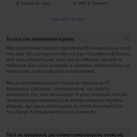
Επαφή με υγρά
IMEI & firmware
Δες όλα τα τεστ
Τι είναι ένα refurbished προϊόν;
Μια ανακατασκευασμένη (refurbished) συσκευή είναι αυτή
που έχει ήδη χρησιμοποιηθεί και έχει ελεγχθεί ενδελεχώς
από τους ειδικούς μας τόσο για το software όσο και το
hardware. Εάν είναι αναγκαίο η συσκευή επισκευάζεται με
καινούργια, πιστοποιημένα ανταλλακτικά.
Μια ανακατασκευασμένη συσκευή περνά έως 67
ποιοτικούς ελέγχους, πιστοποιώντας την άριστη
λειτουργία της, σαν καινούργια. Η μόνη διαφορά από μια
ολοκαίνουργια συσκευή είναι κάποια ελαφριά σημάδια
φθοράς, όχι όμως ελαττώματα τα οποία θα επηρέαζαν
την άψογη λειτουργικότητα της συσκευής.
Γιατί να αγοράσεις μια ανακατασκευασμένη συσκευή;