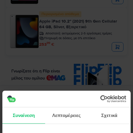
Περιορισμένο απόθεμα
Apple iPad 10.2” (2021) 9th Gen Cellular
64 GB, Silver, Εξαιρετικό
Αποστολή:
εκτιμώμενος 2-5 εργάσιμες ημέρες
Πληρωμή σε δόσεις, με 0% επιτόκιο
99
253
€
Περιγραφή
Τάμπλετ Apple iPad Pro 4 12.9" (2020) 4th Gen Cellular, 512 GB, Silver,
Καλό
Συναίνεση
Λεπτομέρειες
Σχετικά
Το Apple iPad Pro 4 12,9" (2020) 4ης γενιάς Cellular
είναι ένα tablet που
επαναπροσδιορίζει την έννοια της φορητής τεχνολογίας. Ένα τέλειο μείγμα
κομψότητας, απόδοσης και καινοτομίας, το⁠tablet
Apple iPad Pro 4 12,9"