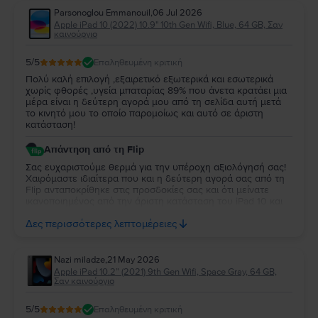
Parsonoglou Emmanouil
,
06 Jul 2026
Apple iPad 10 (2022) 10.9" 10th Gen Wifi, Blue, 64 GB, Σαν
καινούργιο
5
/5
Επαληθευμένη κριτική
Πολύ καλή επιλογή ,εξαιρετικό εξωτερικά και εσωτερικά
χωρίς φθορές ,υγεία μπαταρίας 89% που άνετα κρατάει μια
μέρα είναι η δεύτερη αγορά μου από τη σελίδα αυτή μετά
το κινητό μου το οποίο παρομοίως και αυτό σε άριστη
κατάσταση!
Απάντηση από τη Flip
Σας ευχαριστούμε θερμά για την υπέροχη αξιολόγησή σας!
Χαιρόμαστε ιδιαίτερα που και η δεύτερη αγορά σας από τη
Flip ανταποκρίθηκε στις προσδοκίες σας και ότι μείνατε
ικανοποιημένος από την άριστη κατάσταση του iPad 10 και
την απόδοση της μπαταρίας. Να το χαρείτε και θα είναι χαρά
Δες περισσότερες λεπτομέρειες
μας να σας εξυπηρετήσουμε ξανά στο μέλλον!
Nazi miladze
,
21 May 2026
Apple iPad 10.2” (2021) 9th Gen Wifi, Space Gray, 64 GB,
Σαν καινούργιο
5
/5
Επαληθευμένη κριτική