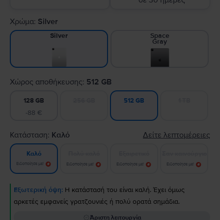
σε 30 ημέρες
Χρώμα:
Silver
Space
Silver
Gray
Χώρος αποθήκευσης:
512 GB
128 GB
256 GB
1 TB
512 GB
-88 €
Κατάσταση:
Καλό
Δείτε λεπτομέρειες
Πολύ καλό
Εξαιρετικό
Σαν καινούργιο
Καλό
Ειδοποίησε με!
Ειδοποίησε με!
Ειδοποίησε με!
Ειδοποίησε με!
Εξωτερική όψη:
Η κατάστασή του είναι καλή. Έχει όμως
αρκετές εμφανείς γρατζουνιές ή πολύ ορατά σημάδια.
Άριστη λειτουργία