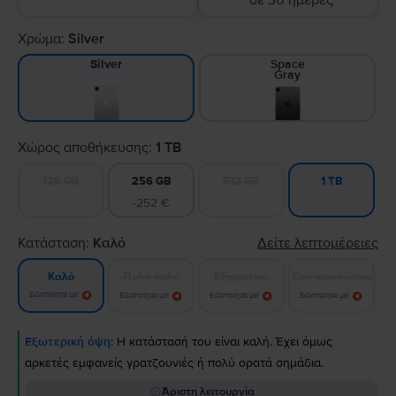
σε 30 ημέρες
Χρώμα:
Silver
Space
Silver
Gray
Χώρος αποθήκευσης:
1 TB
128 GB
256 GB
512 GB
1 TB
-252 €
Κατάσταση:
Καλό
Δείτε λεπτομέρειες
Πολύ καλό
Εξαιρετικό
Σαν καινούργιο
Καλό
Ειδοποίησε με!
Ειδοποίησε με!
Ειδοποίησε με!
Ειδοποίησε με!
Εξωτερική όψη:
Η κατάστασή του είναι καλή. Έχει όμως
αρκετές εμφανείς γρατζουνιές ή πολύ ορατά σημάδια.
Άριστη λειτουργία