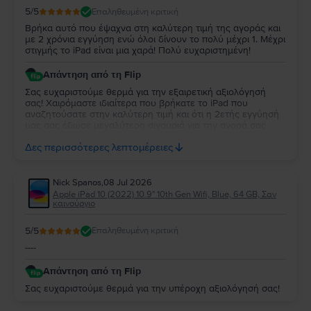
5
/5
Επαληθευμένη κριτική
Όλα εξαρτώνται από τις ανάγκες σας όσον αφορά τον εσωτερικό
αποθηκευτικό χώρο, επομένως δεν υπάρχει σωστή ή λάθος απάντηση σε
Βρήκα αυτό που έψαχνα στη καλύτερη τιμή της αγοράς και
αυτήν την ερώτηση. Ωστόσο, δεδομένης της διαφοράς τιμής μεταξύ της
με 2 χρόνια εγγύηση ενώ όλοι δίνουν το πολύ μέχρι 1. Μέχρι
έκδοσης με περισσότερο αποθηκευτικό χώρο και αυτής με λιγότερα GB, η
στιγμής το iPad είναι μια χαρά! Πολύ ευχαριστημένη!
πρότασή μας είναι να επιλέξετε το μοντέλο με τη μεγαλύτερη μνήμη.
Απάντηση από τη Flip
5. Μπορώ να αγοράσω ένα
iPad Pro 2 11,0"
με δόσεις;
Στο
Flip.ro
, όλες οι συσκευές μπορούν να αγοραστούν με δόσεις. Μπορείτε
Σας ευχαριστούμε θερμά για την εξαιρετική αξιολόγησή
να πληρώσετε για το
iPad Pro 2 (2020)
που θέλετε σε πολλαπλές δόσεις.
σας! Χαιρόμαστε ιδιαίτερα που βρήκατε το iPad που
Δείτε εδώ πώς να αγοράσετε ένα
iPad Pro 2 11,0" (2020) 2ης γενιάς
με
αναζητούσατε στην καλύτερη τιμή και ότι η 2ετής εγγύησή
δόσεις.
μας σας έδωσε μεγαλύτερη σιγουριά για την αγορά σας.
Σας ευχαριστούμε για την εμπιστοσύνη σας και ευχόμαστε
Στο
Flip.ro
, οι προσφορές για το
iPad Pro 2 11,0" (2020) 2ης γενιάς
είναι
Δες περισσότερες λεπτομέρειες
να την απολαύσετε για πολύ καιρό.
γενναιόδωρες και δυναμικές, σε περισσότερο από συμφέρουσες τιμές για
τον προϋπολογισμό σας.
Nick Spanos
,
08 Jul 2026
Apple iPad 10 (2022) 10.9" 10th Gen Wifi, Blue, 64 GB, Σαν
καινούργιο
5
/5
Επαληθευμένη κριτική
----
Απάντηση από τη Flip
Σας ευχαριστούμε θερμά για την υπέροχη αξιολόγησή σας!