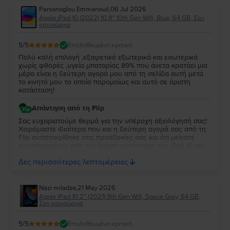
Parsonoglou Emmanouil
,
06 Jul 2026
Apple iPad 10 (2022) 10.9" 10th Gen Wifi, Blue, 64 GB, Σαν
καινούργιο
5
/5
Επαληθευμένη κριτική
Πολύ καλή επιλογή ,εξαιρετικό εξωτερικά και εσωτερικά
χωρίς φθορές ,υγεία μπαταρίας 89% που άνετα κρατάει μια
μέρα είναι η δεύτερη αγορά μου από τη σελίδα αυτή μετά
το κινητό μου το οποίο παρομοίως και αυτό σε άριστη
κατάσταση!
Απάντηση από τη Flip
Σας ευχαριστούμε θερμά για την υπέροχη αξιολόγησή σας!
Χαιρόμαστε ιδιαίτερα που και η δεύτερη αγορά σας από τη
Flip ανταποκρίθηκε στις προσδοκίες σας και ότι μείνατε
ικανοποιημένος από την άριστη κατάσταση του iPad 10 και
την απόδοση της μπαταρίας. Να το χαρείτε και θα είναι χαρά
Δες περισσότερες λεπτομέρειες
μας να σας εξυπηρετήσουμε ξανά στο μέλλον!
Nazi miladze
,
21 May 2026
Apple iPad 10.2” (2021) 9th Gen Wifi, Space Gray, 64 GB,
Σαν καινούργιο
5
/5
Επαληθευμένη κριτική