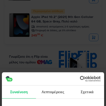
Περιορισμένο απόθεμα
Apple iPad 10.2” (2021) 9th Gen Cellular
64 GB, Space Gray, Πολύ καλό
Αποστολή:
εκτιμώμενος 2-5 εργάσιμες ημέρες
Πληρωμή σε δόσεις, με 0% επιτόκιο
99
245
€
Περιγραφή
Τάμπλετ Apple iPad Pro 2 11.0" (2020) 2nd Gen Cellular, 1 TB, Silver,
Καλό
Συναίνεση
Λεπτομέρειες
Σχετικά
Ανακαλύψτε ένα νέο επίπεδο απόδοσης και δημιουργικότητας με το tablet
Apple iPad Pro 2 11,0" (2020) 2ης γενιάς Cellular
! Αυτό το επαναστατικό
προϊόν αντιπροσωπεύει την εξέλιξη μιας εμβληματικής συσκευής,