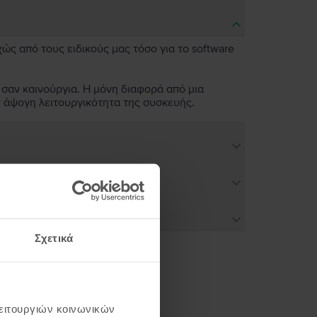
χώς από τους ειδικούς μας τόσο για το software
 σαν καινούργια. Η μόνη διαφορά από μια
ν άψογη λειτουργικότητα της συσκευής.
Σχετικά
ή σου
λειτουργιών κοινωνικών