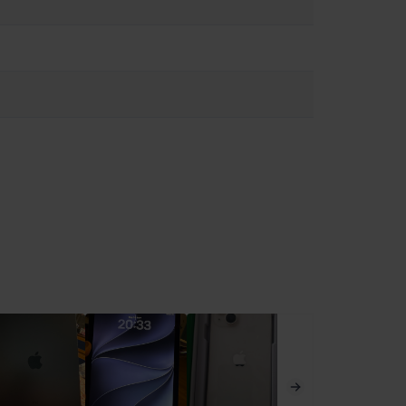
εί να προκαλέσει πυρκαγιά, ηλεκτροπληξία, τραυματισμούς ή