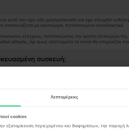
αι αυτή που έχει ήδη χρησιμοποιηθεί και έχει ελεγχθεί ενδελε
υή επισκευάζεται με καινούργια, πιστοποιημένα ανταλλακτικά.
ιοτικούς ελέγχους, πιστοποιώντας την άριστη λειτουργία της,
μάδια φθοράς, όχι όμως ελαττώματα τα οποία θα επηρέαζαν τη
ασκευασμένη συσκευή;
;
ς συσκευής;
Λεπτομέρειες
οιεί cookies
όντα παρόμοια με την αναζήτησ
την εξατομίκευση περιεχομένου και διαφημίσεων, την παροχή 