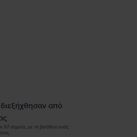
 διεξήχθησαν από
ας
ε 67 σημεία, με τη βοήθεια ενός
ατος.