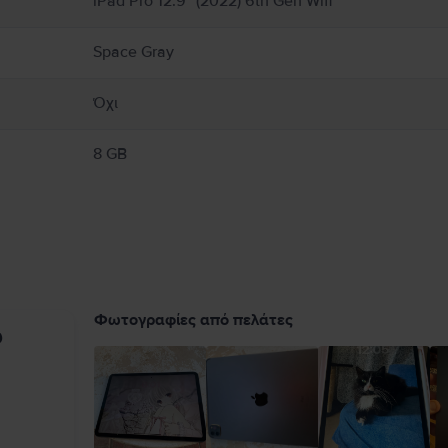
iPad Pro 12.9" (2022) 6th Gen Wifi
ση κατεστραμμένων καλωδίων ή αντάπτορων ή η φόρτιση σε υγρό περιβάλλον μπορ
μέρειες στο:
https://support.apple.com/ro-ro/guide/ipad/ipad27098ef5/ipados
Space Gray
Όχι
8 GB
Φωτογραφίες από πελάτες
υ