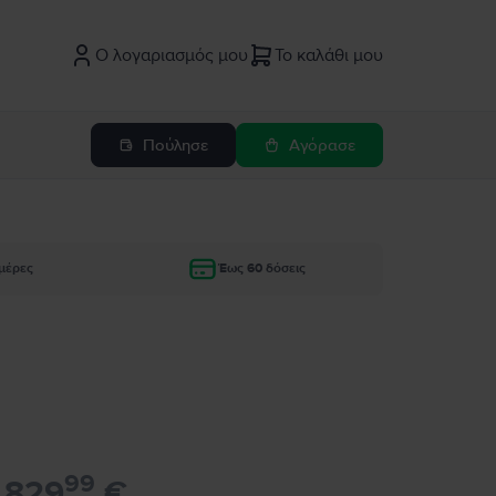
Ο λογαριασμός μου
Το καλάθι μου
Πούλησε
Αγόρασε
μέρες
Έως 60 δόσεις
99
829
€