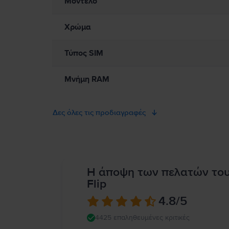
Μοντέλο
περιορίζουν τη χρήση φορητών συσκευών ή ακουστικών. Η χρή
ζημιές στο iPad ή σε άλλα περιουσιακά στοιχεία. Πλήρεις λεπτο
Χρώμα
Τύπος SIM
Μνήμη RAM
Δες όλες τις προδιαγραφές
Η άποψη των πελατών το
Flip
4.8
/5
4425 επαληθευμένες κριτικές