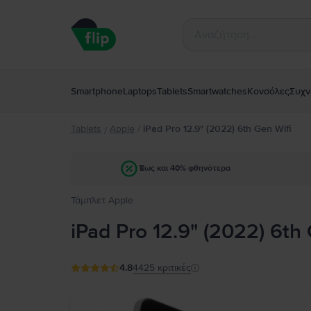
Smartphone
Laptops
Tablets
Smartwatches
Κονσόλες
Συχν
Tablets
Apple
/
iPad Pro 12.9" (2022) 6th Gen Wifi
/
Έως και 40% φθηνότερα
Τάμπλετ Apple
iPad Pro 12.9" (2022) 6th
4.8
4425
κριτικές