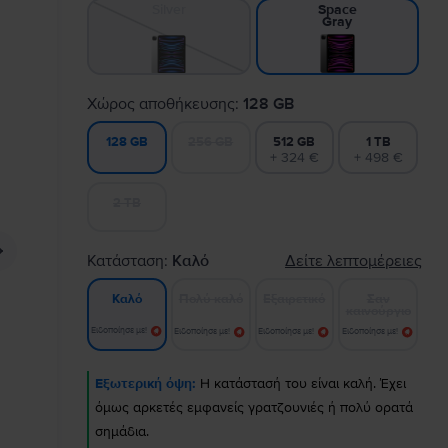
Silver
Space
Gray
Χώρος αποθήκευσης:
128 GB
256 GB
512 GB
1 TB
128 GB
+ 324 €
+ 498 €
2 TB
Κατάσταση:
Καλό
Δείτε λεπτομέρειες
Πολύ καλό
Εξαιρετικό
Σαν
Καλό
καινούργιο
Ειδοποίησε με!
Ειδοποίησε με!
Ειδοποίησε με!
Ειδοποίησε με!
Εξωτερική όψη:
Η κατάστασή του είναι καλή. Έχει
όμως αρκετές εμφανείς γρατζουνιές ή πολύ ορατά
σημάδια.