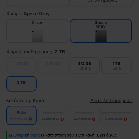
σε 30 ημέρες
Χρώμα:
Space Gray
Silver
Space
Gray
Χώρος αποθήκευσης:
2 TB
128 GB
256 GB
512 GB
1 TB
-208 €
-52 €
2 TB
Κατάσταση:
Καλό
Δείτε λεπτομέρειες
Πολύ καλό
Εξαιρετικό
Σαν καινούργιο
Καλό
Ειδοποίησε με!
Ειδοποίησε με!
Ειδοποίησε με!
Ειδοποίησε με!
Εξωτερική όψη:
Η κατάστασή του είναι καλή. Έχει όμως