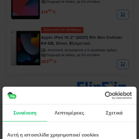
Πληρωμή σε δόσεις, με 0% επιτόκιο
99
213
€
Τελευταίο σε απόθεμα
Apple iPad 10.2” (2021) 9th Gen Cellular
64 GB, Silver, Εξαιρετικό
Αποστολή:
εκτιμώμενος 2-5 εργάσιμες ημέρες
Πληρωμή σε δόσεις, με 0% επιτόκιο
99
253
€
Συναίνεση
Λεπτομέρειες
Σχετικά
Περιγραφή
Τάμπλετ Apple iPad Pro 12.9 (2021) 5th Gen Wifi, 2 TB, Space Gray,
Καλό
Αυτή η ιστοσελίδα χρησιμοποιεί cookies