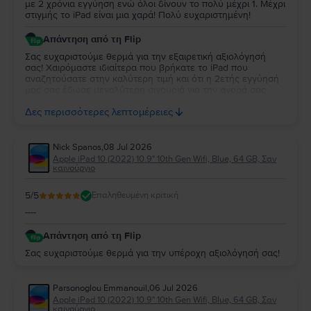
με 2 χρόνια εγγύηση ενώ όλοι δίνουν το πολύ μέχρι 1. Μέχρι
στιγμής το iPad είναι μια χαρά! Πολύ ευχαριστημένη!
Απάντηση από τη Flip
Σας ευχαριστούμε θερμά για την εξαιρετική αξιολόγησή
σας! Χαιρόμαστε ιδιαίτερα που βρήκατε το iPad που
αναζητούσατε στην καλύτερη τιμή και ότι η 2ετής εγγύησή
μας σας έδωσε μεγαλύτερη σιγουριά για την αγορά σας.
Σας ευχαριστούμε για την εμπιστοσύνη σας και ευχόμαστε
Δες περισσότερες λεπτομέρειες
να την απολαύσετε για πολύ καιρό.
Nick Spanos
,
08 Jul 2026
Apple iPad 10 (2022) 10.9" 10th Gen Wifi, Blue, 64 GB, Σαν
καινούργιο
5
/5
Επαληθευμένη κριτική
----
Απάντηση από τη Flip
Σας ευχαριστούμε θερμά για την υπέροχη αξιολόγησή σας!
Parsonoglou Emmanouil
,
06 Jul 2026
Apple iPad 10 (2022) 10.9" 10th Gen Wifi, Blue, 64 GB, Σαν
καινούργιο