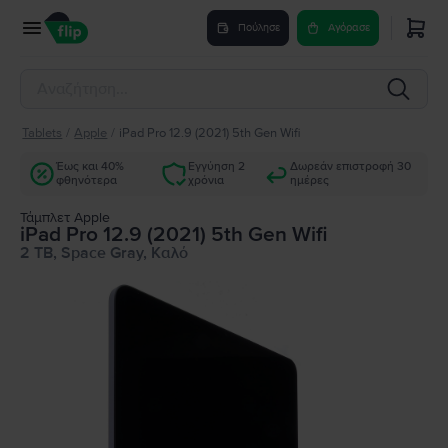
Πούλησε
Αγόρασε
Tablets
/
Apple
/
iPad Pro 12.9 (2021) 5th Gen Wifi
Έως και 40%
Εγγύηση 2
Δωρεάν επιστροφή 30
φθηνότερα
χρόνια
ημέρες
Τάμπλετ Apple
iPad Pro 12.9 (2021) 5th Gen Wifi
2 TB, Space Gray, Καλό