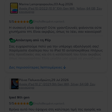
Marina Lampropopoulou
,
03 Aug 2026
Apple iPad 10 (2022) 10.9" 10th Gen Wifi, Yellow, 64 GB, Σαν
καινούργιο
5
/5
Επαληθευμένη κριτική
Η συσκευή είναι άψογη!! Ούτε γραντζουνιές φαίνονται ούτε
χτυπήματα τπτ. Είναι ακριβώς, όπως το λέει, σαν καινούρια!!
Απάντηση από τη Flip
Σας ευχαριστούμε πολύ για την υπέροχη αξιολόγησή σας!
Χαιρόμαστε ιδιαίτερα που το iPad 10 ανταποκρίθηκε πλήρως
στις προσδοκίες σας και ότι η κατάστασή του ήταν ακριβώς
όπως περιγραφόταν. Είναι μεγάλη μας χαρά να γνωρίζουμε
ότι μείνατε τόσο ικανοποιημένη από την αγορά σας. Σας
ευχαριστούμε για την εμπιστοσύνη σας και ευχόμαστε να
Δες περισσότερες λεπτομέρειες
χαρείτε τη νέα σας συσκευή!
Ράνια Πολυκανδριώτη
,
29 Jul 2026
Apple iPad 10.2” (2021) 9th Gen Wifi, Silver, 64 GB, Σαν
καινούργιο
Ipad 9th gen
5
/5
Επαληθευμένη κριτική
Βρήκα αυτό που έψαχνα στη καλύτερη τιμή της αγοράς και