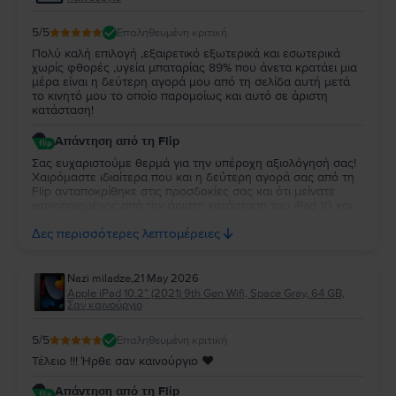
5
/5
Επαληθευμένη κριτική
Πολύ καλή επιλογή ,εξαιρετικό εξωτερικά και εσωτερικά
χωρίς φθορές ,υγεία μπαταρίας 89% που άνετα κρατάει μια
μέρα είναι η δεύτερη αγορά μου από τη σελίδα αυτή μετά
το κινητό μου το οποίο παρομοίως και αυτό σε άριστη
κατάσταση!
Απάντηση από τη Flip
Σας ευχαριστούμε θερμά για την υπέροχη αξιολόγησή σας!
Χαιρόμαστε ιδιαίτερα που και η δεύτερη αγορά σας από τη
Flip ανταποκρίθηκε στις προσδοκίες σας και ότι μείνατε
ικανοποιημένος από την άριστη κατάσταση του iPad 10 και
την απόδοση της μπαταρίας. Να το χαρείτε και θα είναι χαρά
Δες περισσότερες λεπτομέρειες
μας να σας εξυπηρετήσουμε ξανά στο μέλλον!
Nazi miladze
,
21 May 2026
Apple iPad 10.2” (2021) 9th Gen Wifi, Space Gray, 64 GB,
Σαν καινούργιο
5
/5
Επαληθευμένη κριτική
Τέλειο !!! Ήρθε σαν καινούργιο ♥️
Απάντηση από τη Flip