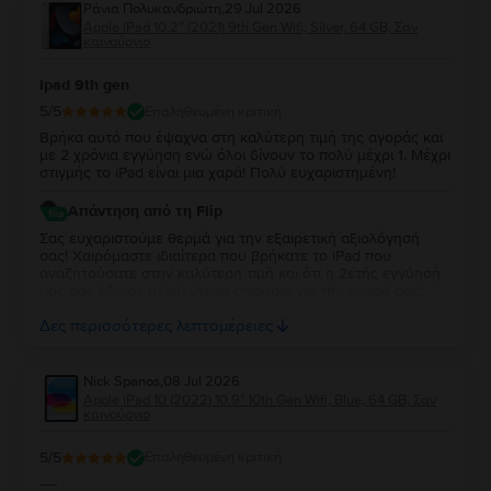
Ράνια Πολυκανδριώτη
,
29 Jul 2026
αυτήν την ερώτηση. Ωστόσο, δεδομένης της διαφοράς τιμής μεταξύ της
Apple iPad 10.2” (2021) 9th Gen Wifi, Silver, 64 GB, Σαν
έκδοσης με περισσότερο αποθηκευτικό χώρο και αυτής με λιγότερα GB, η
καινούργιο
πρότασή μας είναι να επιλέξετε το μοντέλο με τη μεγαλύτερη μνήμη.
5. Μπορώ να αγοράσω ένα
Apple iPad Air 5 10,9"
με δόσεις;
Ipad 9th gen
Στο
Flip.ro
, όλες οι συσκευές μπορούν να αγοραστούν με δόσεις. Μπορείτε
5
/5
Επαληθευμένη κριτική
να πληρώσετε για το tablet
Apple iPad Air 5 10,9"
που θέλετε σε αρκετές
δόσεις. Δείτε εδώ πώς να αγοράσετε ένα
Apple iPad Air 5 10,9"
με δόσεις.
Βρήκα αυτό που έψαχνα στη καλύτερη τιμή της αγοράς και
Στο
Flip.ro
, οι προσφορές για
το iPad Air 5 (2022)
είναι γενναιόδωρες και
με 2 χρόνια εγγύηση ενώ όλοι δίνουν το πολύ μέχρι 1. Μέχρι
δυναμικές, σε περισσότερο από συμφέρουσες τιμές για τον
στιγμής το iPad είναι μια χαρά! Πολύ ευχαριστημένη!
προϋπολογισμό σας.
Απάντηση από τη Flip
Σας ευχαριστούμε θερμά για την εξαιρετική αξιολόγησή
σας! Χαιρόμαστε ιδιαίτερα που βρήκατε το iPad που
αναζητούσατε στην καλύτερη τιμή και ότι η 2ετής εγγύησή
μας σας έδωσε μεγαλύτερη σιγουριά για την αγορά σας.
Σας ευχαριστούμε για την εμπιστοσύνη σας και ευχόμαστε
Δες περισσότερες λεπτομέρειες
να την απολαύσετε για πολύ καιρό.
Nick Spanos
,
08 Jul 2026
Apple iPad 10 (2022) 10.9" 10th Gen Wifi, Blue, 64 GB, Σαν
καινούργιο
5
/5
Επαληθευμένη κριτική
----