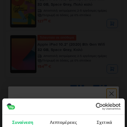
32 GB, Space Gray, Πολύ καλό
Αποστολή:
εκτιμώμενος 2-5 εργάσιμες ημέρες
Πληρωμή σε δόσεις, με 0% επιτόκιο
99
127
€
Τελευταίο σε απόθεμα
Apple iPad 10.2" (2020) 8th Gen Wifi
32 GB, Space Gray, Καλό
Αποστολή:
εκτιμώμενος 2-5 εργάσιμες ημέρες
Πληρωμή σε δόσεις, με 0% επιτόκιο
99
154
€
Περιγραφή
Συναίνεση
Λεπτομέρειες
Σχετικά
Τάμπλετ Apple iPad Air 5 10.9" (2022) 5th Gen Cellular, 256 GB, Pink,