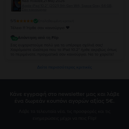
Nazi miladze
,
21 May 2026
Apple iPad 10.2” (2021) 9th Gen Wifi, Space Gray, 64 GB,
Σαν καινούργιο
5
/5
Επαληθευμένη κριτική
Τέλειο !!! Ήρθε σαν καινούργιο ♥️
Απάντηση από τη Flip
Σας ευχαριστούμε πολύ για τα υπέροχα σχόλιά σας!
Χαιρόμαστε ιδιαίτερα που το iPad 10.2” ήρθε ακριβώς όπως
το περιμένατε, πραγματικά σαν καινούργιο. Να το χαρείτε!
Δείτε περισσότερες κριτικές
Κάνε εγγραφή στο newsletter μας και λάβε
ένα δωρεάν κουπόνι αγορών αξίας 5€.
Λάβε τα τελευταία νέα, τις προσφορές και τις
ενημερώσεις μέχρι να πεις Flip!