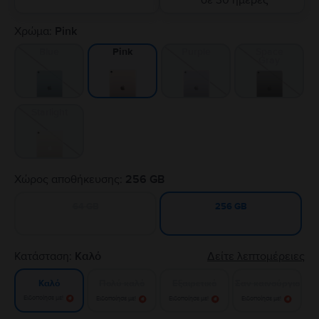
σε 30 ημέρες
Χρώμα:
Pink
Blue
Purple
Space
Pink
Gray
Starlight
Χώρος αποθήκευσης:
256 GB
64 GB
256 GB
Κατάσταση:
Καλό
Δείτε λεπτομέρειες
Πολύ καλό
Εξαιρετικό
Σαν καινούργιο
Καλό
Ειδοποίησε με!
Ειδοποίησε με!
Ειδοποίησε με!
Ειδοποίησε με!