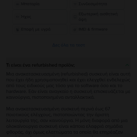
Μπαταρία
Συνδεσιμότητα
Εξωτερική αισθητική
Ήχος
όψη
Επαφή με υγρά
IMEI & firmware
Δες όλα τα τεστ
Τι είναι ένα refurbished προϊόν;
Μια ανακατασκευασμένη (refurbished) συσκευή είναι αυτή
που έχει ήδη χρησιμοποιηθεί και έχει ελεγχθεί ενδελεχώς
από τους ειδικούς μας τόσο για το software όσο και το
hardware. Εάν είναι αναγκαίο η συσκευή επισκευάζεται με
καινούργια, πιστοποιημένα ανταλλακτικά.
Μια ανακατασκευασμένη συσκευή περνά έως 67
ποιοτικούς ελέγχους, πιστοποιώντας την άριστη
λειτουργία της, σαν καινούργια. Η μόνη διαφορά από μια
ολοκαίνουργια συσκευή είναι κάποια ελαφριά σημάδια
φθοράς, όχι όμως ελαττώματα τα οποία θα επηρέαζαν