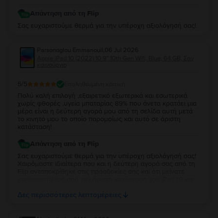
Απάντηση από τη Flip
Σας ευχαριστούμε θερμά για την υπέροχη αξιολόγησή σας!
Parsonoglou Emmanouil
,
06 Jul 2026
Apple iPad 10 (2022) 10.9" 10th Gen Wifi, Blue, 64 GB, Σαν
καινούργιο
5
/5
Επαληθευμένη κριτική
Πολύ καλή επιλογή ,εξαιρετικό εξωτερικά και εσωτερικά
χωρίς φθορές ,υγεία μπαταρίας 89% που άνετα κρατάει μια
μέρα είναι η δεύτερη αγορά μου από τη σελίδα αυτή μετά
το κινητό μου το οποίο παρομοίως και αυτό σε άριστη
κατάσταση!
Απάντηση από τη Flip
Σας ευχαριστούμε θερμά για την υπέροχη αξιολόγησή σας!
Χαιρόμαστε ιδιαίτερα που και η δεύτερη αγορά σας από τη
Flip ανταποκρίθηκε στις προσδοκίες σας και ότι μείνατε
ικανοποιημένος από την άριστη κατάσταση του iPad 10 και
την απόδοση της μπαταρίας. Να το χαρείτε και θα είναι χαρά
Δες περισσότερες λεπτομέρειες
μας να σας εξυπηρετήσουμε ξανά στο μέλλον!