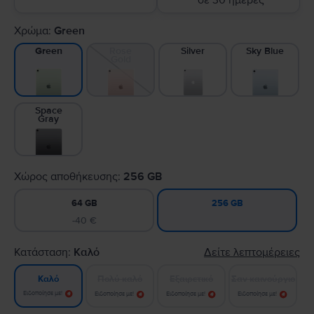
σε 30 ημέρες
Χρώμα:
Green
Rose
Silver
Sky Blue
Green
Gold
Space
Gray
Χώρος αποθήκευσης:
256 GB
64 GB
256 GB
-40 €
Κατάσταση:
Καλό
Δείτε λεπτομέρειες
Πολύ καλό
Εξαιρετικό
Σαν καινούργιο
Καλό
Ειδοποίησε με!
Ειδοποίησε με!
Ειδοποίησε με!
Ειδοποίησε με!