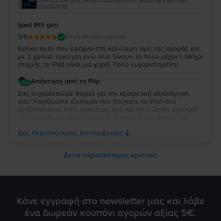
καινούργιο
Ipad 9th gen
5
/5
Επαληθευμένη κριτική
Βρήκα αυτό που έψαχνα στη καλύτερη τιμή της αγοράς και
με 2 χρόνια εγγύηση ενώ όλοι δίνουν το πολύ μέχρι 1. Μέχρι
στιγμής το iPad είναι μια χαρά! Πολύ ευχαριστημένη!
Απάντηση από τη Flip
Σας ευχαριστούμε θερμά για την εξαιρετική αξιολόγησή
σας! Χαιρόμαστε ιδιαίτερα που βρήκατε το iPad που
αναζητούσατε στην καλύτερη τιμή και ότι η 2ετής εγγύησή
μας σας έδωσε μεγαλύτερη σιγουριά για την αγορά σας.
Σας ευχαριστούμε για την εμπιστοσύνη σας και ευχόμαστε
Δες περισσότερες λεπτομέρειες
να την απολαύσετε για πολύ καιρό.
Δείτε περισσότερες κριτικές
Κάνε εγγραφή στο newsletter μας και λάβε
ένα δωρεάν κουπόνι αγορών αξίας 5€.