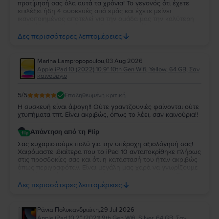
προτίμησή σας όλα αυτά τα χρόνια! Το γεγονός ότι έχετε
επιλέξει ήδη 4 συσκευές από εμάς και έχετε μείνει
ικανοποιημένος αποτελεί για την ομάδα μας την καλύτερη
επιβράβευση. Χαιρόμαστε ιδιαίτερα που όλες οι συσκευές
ανταποκρίθηκαν στις προσδοκίες σας. Σας ευχαριστούμε για
Δες περισσότερες λεπτομέρειες
τη στήριξή σας και θα χαρούμε να σας εξυπηρετήσουμε
ξανά στο μέλλον!
Marina Lampropopoulou
,
03 Aug 2026
Apple iPad 10 (2022) 10.9" 10th Gen Wifi, Yellow, 64 GB, Σαν
καινούργιο
5
/5
Επαληθευμένη κριτική
Η συσκευή είναι άψογη!! Ούτε γραντζουνιές φαίνονται ούτε
χτυπήματα τπτ. Είναι ακριβώς, όπως το λέει, σαν καινούρια!!
Απάντηση από τη Flip
Σας ευχαριστούμε πολύ για την υπέροχη αξιολόγησή σας!
Χαιρόμαστε ιδιαίτερα που το iPad 10 ανταποκρίθηκε πλήρως
στις προσδοκίες σας και ότι η κατάστασή του ήταν ακριβώς
όπως περιγραφόταν. Είναι μεγάλη μας χαρά να γνωρίζουμε
ότι μείνατε τόσο ικανοποιημένη από την αγορά σας. Σας
ευχαριστούμε για την εμπιστοσύνη σας και ευχόμαστε να
Δες περισσότερες λεπτομέρειες
χαρείτε τη νέα σας συσκευή!
Ράνια Πολυκανδριώτη
,
29 Jul 2026
Apple iPad 10.2” (2021) 9th Gen Wifi, Silver, 64 GB, Σαν