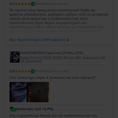
5
/5
Επαληθευμένη κριτική
Το ταμπλετ είναι πραγματικά καταπληκτικό! Ήρθε και
φαίνεται ολοκαίνουριο, φοβόμουν μήπως κατά τη μεταφορά
σπάσει αλλά ακόμα και η συσκευασία ήταν πολύ
προστατευτική. Είμαι άκρως ευχαριστημένη και
ικανοποιημένη καθώς ήθελα να κάνω μια παραγγελία που
δεν θα είχε ένα τόσο μεγάλο αντίκτυπο στο περιβάλλον
όπως μια αντίστοιχη καινουρια συσκευή και γιαυτο επέλεξα
Δες περισσότερες λεπτομέρειες
και την Flip, κάτι που ανυπομονώ να ξανακάνω!!
DIAKODIMITRIOU Ippokratis
,
29 May 2026
Apple iPad Air 4 10.9" (2020) 4th Gen Wifi, Space Gray, 64
GB, Εξαιρετικό
5
/5
Επαληθευμένη κριτική
Ολα τελεια εχω παρει 4 συσκευές και ηταν αψογες!!!
Απάντηση από τη Flip
Σας ευχαριστούμε θερμά για την εμπιστοσύνη και την