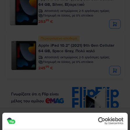
64 GB, Silver, Εξαιρετικό
Αποστολή:
εκτιμώμενος 2-5 εργάσιμες ημέρες
Πληρωμή σε δόσεις, με 0% επιτόκιο
99
253
€
Περιορισμένο απόθεμα
Apple iPad 10.2” (2021) 9th Gen Cellular
64 GB, Space Gray, Πολύ καλό
Αποστολή:
εκτιμώμενος 2-5 εργάσιμες ημέρες
Πληρωμή σε δόσεις, με 0% επιτόκιο
99
245
€
Περιγραφή
Τάμπλετ Apple iPad Air 4 10.9" (2020) 4th Gen Wifi, 256 GB, Green,