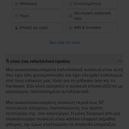
Μπαταρία
Συνδεσιμότητα
Εξωτερική αισθητική
Ήχος
όψη
Επαφή με υγρά
IMEI & firmware
Δες όλα τα τεστ
Τι είναι ένα refurbished προϊόν;
Μια ανακατασκευασμένη (refurbished) συσκευή είναι αυτή
που έχει ήδη χρησιμοποιηθεί και έχει ελεγχθεί ενδελεχώς
από τους ειδικούς μας τόσο για το software όσο και το
hardware. Εάν είναι αναγκαίο η συσκευή επισκευάζεται με
καινούργια, πιστοποιημένα ανταλλακτικά.
Μια ανακατασκευασμένη συσκευή περνά έως 67
ποιοτικούς ελέγχους, πιστοποιώντας την άριστη
λειτουργία της, σαν καινούργια. Η μόνη διαφορά από μια
ολοκαίνουργια συσκευή είναι κάποια ελαφριά σημάδια
φθοράς, όχι όμως ελαττώματα τα οποία θα επηρέαζαν