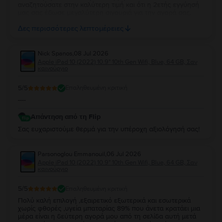
αναζητούσατε στην καλύτερη τιμή και ότι η 2ετής εγγύησή
μας σας έδωσε μεγαλύτερη σιγουριά για την αγορά σας.
Σας ευχαριστούμε για την εμπιστοσύνη σας και ευχόμαστε
Δες περισσότερες λεπτομέρειες
να την απολαύσετε για πολύ καιρό.
Nick Spanos
,
08 Jul 2026
Apple iPad 10 (2022) 10.9" 10th Gen Wifi, Blue, 64 GB, Σαν
καινούργιο
5
/5
Επαληθευμένη κριτική
----
Απάντηση από τη Flip
Σας ευχαριστούμε θερμά για την υπέροχη αξιολόγησή σας!
Parsonoglou Emmanouil
,
06 Jul 2026
Apple iPad 10 (2022) 10.9" 10th Gen Wifi, Blue, 64 GB, Σαν
καινούργιο
5
/5
Επαληθευμένη κριτική
Πολύ καλή επιλογή ,εξαιρετικό εξωτερικά και εσωτερικά
χωρίς φθορές ,υγεία μπαταρίας 89% που άνετα κρατάει μια
μέρα είναι η δεύτερη αγορά μου από τη σελίδα αυτή μετά