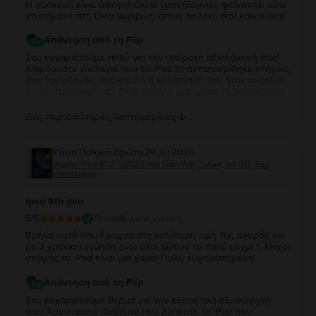
Η συσκευή είναι άψογη!! Ούτε γραντζουνιές φαίνονται ούτε
5. Μπορώ να αγοράσω ένα
iPad Air 4 10,9"
με δόσεις;
χτυπήματα τπτ. Είναι ακριβώς, όπως το λέει, σαν καινούρια!!
Στο
Flip.ro
, όλες οι συσκευές μπορούν να αγοραστούν με δόσεις. Μπορείτε
να πληρώσετε για το tablet
iPad Air 4 10,9" (2020) 4ης γενιάς
που θέλετε
Απάντηση από τη Flip
σε πολλαπλές δόσεις. Δείτε εδώ πώς να αγοράσετε ένα
iPad Air 4 10,9"
Σας ευχαριστούμε πολύ για την υπέροχη αξιολόγησή σας!
(2020) 4ης γενιάς
με δόσεις.
Χαιρόμαστε ιδιαίτερα που το iPad 10 ανταποκρίθηκε πλήρως
Στο
Flip.ro
, οι προσφορές για το
iPad Air 4 10,9" 4ης γενιάς
είναι
στις προσδοκίες σας και ότι η κατάστασή του ήταν ακριβώς
γενναιόδωρες και δυναμικές, σε περισσότερο από συμφέρουσες τιμές για
όπως περιγραφόταν. Είναι μεγάλη μας χαρά να γνωρίζουμε
τον προϋπολογισμό σας.
ότι μείνατε τόσο ικανοποιημένη από την αγορά σας. Σας
ευχαριστούμε για την εμπιστοσύνη σας και ευχόμαστε να
Δες περισσότερες λεπτομέρειες
χαρείτε τη νέα σας συσκευή!
Ράνια Πολυκανδριώτη
,
29 Jul 2026
Apple iPad 10.2” (2021) 9th Gen Wifi, Silver, 64 GB, Σαν
καινούργιο
Ipad 9th gen
5
/5
Επαληθευμένη κριτική
Βρήκα αυτό που έψαχνα στη καλύτερη τιμή της αγοράς και
με 2 χρόνια εγγύηση ενώ όλοι δίνουν το πολύ μέχρι 1. Μέχρι
στιγμής το iPad είναι μια χαρά! Πολύ ευχαριστημένη!
Απάντηση από τη Flip
Σας ευχαριστούμε θερμά για την εξαιρετική αξιολόγησή
σας! Χαιρόμαστε ιδιαίτερα που βρήκατε το iPad που