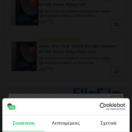
64 GB, Silver, Εξαιρετικό
Αποστολή:
εκτιμώμενος 2-5 εργάσιμες ημέρες
Πληρωμή σε δόσεις, με 0% επιτόκιο
99
253
€
Περιορισμένο απόθεμα
Apple iPad 10.2” (2021) 9th Gen Cellular
64 GB, Space Gray, Πολύ καλό
Αποστολή:
εκτιμώμενος 2-5 εργάσιμες ημέρες
Πληρωμή σε δόσεις, με 0% επιτόκιο
99
245
€
Συναίνεση
Λεπτομέρειες
Σχετικά
Περιγραφή
Τάμπλετ Apple iPad Air 4 10.9" (2020) 4th Gen Cellular, 256 GB, Sky