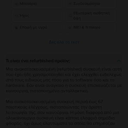
Μπαταρία
Συνδεσιμότητα
Εξωτερική αισθητική
Ήχος
όψη
Επαφή με υγρά
IMEI & firmware
Δες όλα τα τεστ
Τι είναι ένα refurbished προϊόν;
Μια ανακατασκευασμένη (refurbished) συσκευή είναι αυτή
που έχει ήδη χρησιμοποιηθεί και έχει ελεγχθεί ενδελεχώς
από τους ειδικούς μας τόσο για το software όσο και το
hardware. Εάν είναι αναγκαίο η συσκευή επισκευάζεται με
καινούργια, πιστοποιημένα ανταλλακτικά.
Μια ανακατασκευασμένη συσκευή περνά έως 67
ποιοτικούς ελέγχους, πιστοποιώντας την άριστη
λειτουργία της, σαν καινούργια. Η μόνη διαφορά από μια
ολοκαίνουργια συσκευή είναι κάποια ελαφριά σημάδια
φθοράς, όχι όμως ελαττώματα τα οποία θα επηρέαζαν