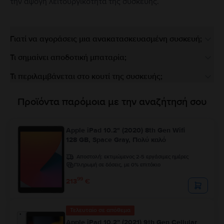
την άψογη λειτουργικότητα της συσκευής.
Γιατί να αγοράσεις μια ανακατασκευασμένη συσκευή;
Τι σημαίνει αποδοτική μπαταρία;
Τι περιλαμβάνεται στο κουτί της συσκευής;
Προϊόντα παρόμοια με την αναζήτησή σου
Apple iPad 10.2" (2020) 8th Gen Wifi
128 GB, Space Gray, Πολύ καλό
Αποστολή:
εκτιμώμενος 2-5 εργάσιμες ημέρες
Πληρωμή σε δόσεις, με 0% επιτόκιο
99
213
€
Τελευταίο σε απόθεμα
Apple iPad 10.2” (2021) 9th Gen Cellular