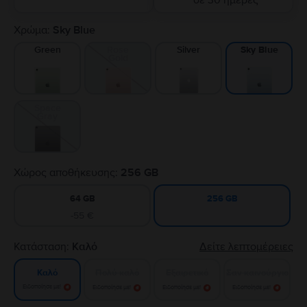
σε 30 ημέρες
Χρώμα:
Sky Blue
Green
Rose
Silver
Sky Blue
Gold
Space
Gray
Χώρος αποθήκευσης:
256 GB
64 GB
256 GB
-55 €
Κατάσταση:
Καλό
Δείτε λεπτομέρειες
Πολύ καλό
Εξαιρετικό
Σαν καινούργιο
Καλό
Ειδοποίησε με!
Ειδοποίησε με!
Ειδοποίησε με!
Ειδοποίησε με!