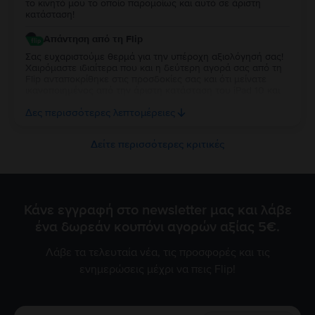
το κινητό μου το οποίο παρομοίως και αυτό σε άριστη
κατάσταση!
Απάντηση από τη Flip
Σας ευχαριστούμε θερμά για την υπέροχη αξιολόγησή σας!
Χαιρόμαστε ιδιαίτερα που και η δεύτερη αγορά σας από τη
Flip ανταποκρίθηκε στις προσδοκίες σας και ότι μείνατε
ικανοποιημένος από την άριστη κατάσταση του iPad 10 και
την απόδοση της μπαταρίας. Να το χαρείτε και θα είναι χαρά
Δες περισσότερες λεπτομέρειες
μας να σας εξυπηρετήσουμε ξανά στο μέλλον!
Δείτε περισσότερες κριτικές
Κάνε εγγραφή στο newsletter μας και λάβε
ένα δωρεάν κουπόνι αγορών αξίας 5€.
Λάβε τα τελευταία νέα, τις προσφορές και τις
ενημερώσεις μέχρι να πεις Flip!