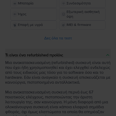
Μπαταρία
Συνδεσιμότητα
Εξωτερική αισθητική
Ήχος
όψη
Επαφή με υγρά
IMEI & firmware
Δες όλα τα τεστ
Τι είναι ένα refurbished προϊόν;
Μια ανακατασκευασμένη (refurbished) συσκευή είναι αυτή
που έχει ήδη χρησιμοποιηθεί και έχει ελεγχθεί ενδελεχώς
από τους ειδικούς μας τόσο για το software όσο και το
hardware. Εάν είναι αναγκαίο η συσκευή επισκευάζεται με
καινούργια, πιστοποιημένα ανταλλακτικά.
Μια ανακατασκευασμένη συσκευή περνά έως 67
ποιοτικούς ελέγχους, πιστοποιώντας την άριστη
λειτουργία της, σαν καινούργια. Η μόνη διαφορά από μια
ολοκαίνουργια συσκευή είναι κάποια ελαφριά σημάδια
φθοράς, όχι όμως ελαττώματα τα οποία θα επηρέαζαν