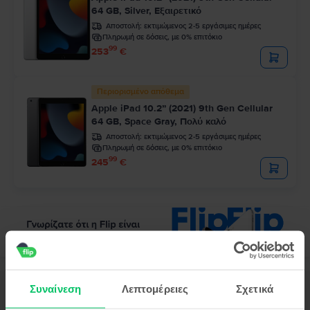
64 GB, Silver, Εξαιρετικό
Αποστολή:
εκτιμώμενος 2-5 εργάσιμες ημέρες
Πληρωμή σε δόσεις, με 0% επιτόκιο
99
253
€
Περιορισμένο απόθεμα
Apple iPad 10.2” (2021) 9th Gen Cellular
64 GB, Space Gray, Πολύ καλό
Αποστολή:
εκτιμώμενος 2-5 εργάσιμες ημέρες
Πληρωμή σε δόσεις, με 0% επιτόκιο
99
245
€
Συναίνεση
Λεπτομέρειες
Σχετικά
Περιγραφή
Τάμπλετ Apple iPad Air 4 10.9" (2020) 4th Gen Cellular, 256 GB,