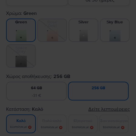
σε 30 ημέρες
Χρώμα:
Green
Rose
Silver
Sky Blue
Green
Gold
Space
Gray
Χώρος αποθήκευσης:
256 GB
64 GB
256 GB
-31 €
Κατάσταση:
Καλό
Δείτε λεπτομέρειες
Πολύ καλό
Εξαιρετικό
Σαν καινούργιο
Καλό
Ειδοποίησε με!
Ειδοποίησε με!
Ειδοποίησε με!
Ειδοποίησε με!