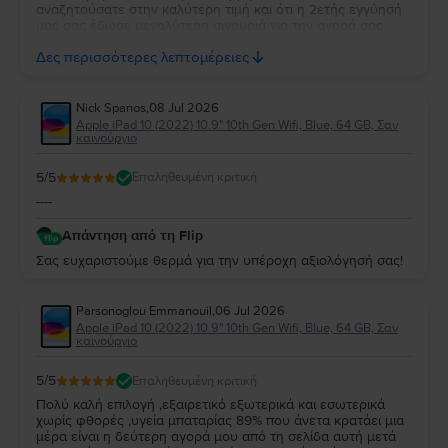
αναζητούσατε στην καλύτερη τιμή και ότι η 2ετής εγγύησή
μας σας έδωσε μεγαλύτερη σιγουριά για την αγορά σας.
Σας ευχαριστούμε για την εμπιστοσύνη σας και ευχόμαστε
Δες περισσότερες λεπτομέρειες
να την απολαύσετε για πολύ καιρό.
Nick Spanos
,
08 Jul 2026
Apple iPad 10 (2022) 10.9" 10th Gen Wifi, Blue, 64 GB, Σαν
καινούργιο
5
/5
Επαληθευμένη κριτική
----
Απάντηση από τη Flip
Σας ευχαριστούμε θερμά για την υπέροχη αξιολόγησή σας!
Parsonoglou Emmanouil
,
06 Jul 2026
Apple iPad 10 (2022) 10.9" 10th Gen Wifi, Blue, 64 GB, Σαν
καινούργιο
5
/5
Επαληθευμένη κριτική
Πολύ καλή επιλογή ,εξαιρετικό εξωτερικά και εσωτερικά
χωρίς φθορές ,υγεία μπαταρίας 89% που άνετα κρατάει μια
μέρα είναι η δεύτερη αγορά μου από τη σελίδα αυτή μετά