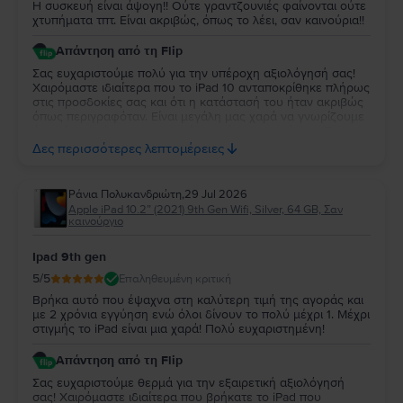
Η συσκευή είναι άψογη!! Ούτε γραντζουνιές φαίνονται ούτε
5. Μπορώ να αγοράσω ένα
iPad Air 4 10,9"
με δόσεις;
χτυπήματα τπτ. Είναι ακριβώς, όπως το λέει, σαν καινούρια!!
Στο
Flip.ro
, όλες οι συσκευές μπορούν να αγοραστούν με δόσεις. Μπορείτε
να πληρώσετε για το tablet
iPad Air 4 10,9" (2020) 4ης γενιάς
που θέλετε
Απάντηση από τη Flip
σε πολλαπλές δόσεις. Δείτε εδώ πώς να αγοράσετε ένα
iPad Air 4 10,9"
Σας ευχαριστούμε πολύ για την υπέροχη αξιολόγησή σας!
(2020) 4ης γενιάς
με δόσεις.
Χαιρόμαστε ιδιαίτερα που το iPad 10 ανταποκρίθηκε πλήρως
Στο
Flip.ro
, οι προσφορές για το
iPad Air 4 10,9" 4ης γενιάς
είναι
στις προσδοκίες σας και ότι η κατάστασή του ήταν ακριβώς
γενναιόδωρες και δυναμικές, σε περισσότερο από συμφέρουσες τιμές για
όπως περιγραφόταν. Είναι μεγάλη μας χαρά να γνωρίζουμε
τον προϋπολογισμό σας.
ότι μείνατε τόσο ικανοποιημένη από την αγορά σας. Σας
ευχαριστούμε για την εμπιστοσύνη σας και ευχόμαστε να
Δες περισσότερες λεπτομέρειες
χαρείτε τη νέα σας συσκευή!
Ράνια Πολυκανδριώτη
,
29 Jul 2026
Apple iPad 10.2” (2021) 9th Gen Wifi, Silver, 64 GB, Σαν
καινούργιο
Ipad 9th gen
5
/5
Επαληθευμένη κριτική
Βρήκα αυτό που έψαχνα στη καλύτερη τιμή της αγοράς και
με 2 χρόνια εγγύηση ενώ όλοι δίνουν το πολύ μέχρι 1. Μέχρι
στιγμής το iPad είναι μια χαρά! Πολύ ευχαριστημένη!
Απάντηση από τη Flip
Σας ευχαριστούμε θερμά για την εξαιρετική αξιολόγησή
σας! Χαιρόμαστε ιδιαίτερα που βρήκατε το iPad που