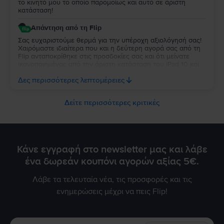
το κινητό μου το οποίο παρομοίως και αυτό σε άριστη
κατάσταση!
Απάντηση από τη Flip
Σας ευχαριστούμε θερμά για την υπέροχη αξιολόγησή σας!
Χαιρόμαστε ιδιαίτερα που και η δεύτερη αγορά σας από τη
Flip ανταποκρίθηκε στις προσδοκίες σας και ότι μείνατε
ικανοποιημένος από την άριστη κατάσταση του iPad 10 και
την απόδοση της μπαταρίας. Να το χαρείτε και θα είναι χαρά
Δες περισσότερες λεπτομέρειες
μας να σας εξυπηρετήσουμε ξανά στο μέλλον!
Δείτε περισσότερες κριτικές
Κάνε εγγραφή στο newsletter μας και λάβε
ένα δωρεάν κουπόνι αγορών αξίας 5€.
Λάβε τα τελευταία νέα, τις προσφορές και τις
ενημερώσεις μέχρι να πεις Flip!