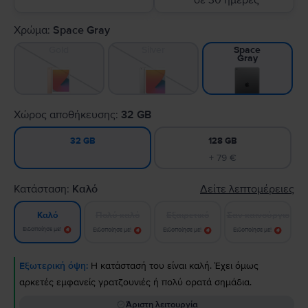
σε 30 ημέρες
Χρώμα:
Space Gray
Gold
Silver
Space
Gray
Χώρος αποθήκευσης:
32 GB
128 GB
32 GB
+ 79 €
Κατάσταση:
Καλό
Δείτε λεπτομέρειες
Πολύ καλό
Εξαιρετικό
Σαν καινούργιο
Καλό
Ειδοποίησε με!
Ειδοποίησε με!
Ειδοποίησε με!
Ειδοποίησε με!
Εξωτερική όψη:
Η κατάστασή του είναι καλή. Έχει όμως
αρκετές εμφανείς γρατζουνιές ή πολύ ορατά σημάδια.
Άριστη λειτουργία