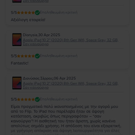
Σαν καινούργιο
5
/5
Επαληθευμένη κριτική
Αξιόλογη εταιρεία!
Dionysia
,
30 Apr 2025
Apple iPad 10.2" (2020) 8th Gen Wifi, Space Gray, 32 GB,
Σαν καινούργιο
5
/5
Επαληθευμένη κριτική
Fantastic!
Διονύσιος Σέρρας
,
06 Apr 2025
Apple iPad 10.2" (2020) 8th Gen Wifi, Space Gray, 32 GB,
Σαν καινούργιο
5
/5
Επαληθευμένη κριτική
Είμαι πραγματικά πολύ ικανοποιημένος με την αγορά μου
από το Flip. Το iPad που παρέλαβα ήταν σε άψογη
κατάσταση, ακριβώς όπως περιγραφόταν – “σαν
καινούργιο”! Η αισθητική του ήταν άριστη, χωρίς κανένα
απολύτως σημάδι χρήσης. Η απόδοση του είναι εξαιρετική,
με γρήγορη απόκριση και άψογη λειτουργικότητα για όλες