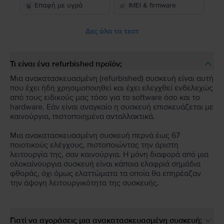
Επαφή με υγρά
IMEI & firmware
Δες όλα τα τεστ
Τι είναι ένα refurbished προϊόν;
Μια ανακατασκευασμένη (refurbished) συσκευή είναι αυτή
που έχει ήδη χρησιμοποιηθεί και έχει ελεγχθεί ενδελεχώς
από τους ειδικούς μας τόσο για το software όσο και το
hardware. Εάν είναι αναγκαίο η συσκευή επισκευάζεται με
καινούργια, πιστοποιημένα ανταλλακτικά.
Μια ανακατασκευασμένη συσκευή περνά έως 67
ποιοτικούς ελέγχους, πιστοποιώντας την άριστη
λειτουργία της, σαν καινούργια. Η μόνη διαφορά από μια
ολοκαίνουργια συσκευή είναι κάποια ελαφριά σημάδια
φθοράς, όχι όμως ελαττώματα τα οποία θα επηρέαζαν
την άψογη λειτουργικότητα της συσκευής.
Γιατί να αγοράσεις μια ανακατασκευασμένη συσκευή;