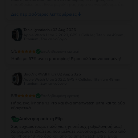
προσδοκίες σας. Είναι μεγάλη μας χαρά να γνωρίζουμε ότι,
μέχρι στιγμής, η εμπειρία χρήσης είναι άψογη. Ευχόμαστε να
Δες περισσότερες λεπτομέρειες
απολαύσετε τη νέα σας συσκευή για πολλά χρόνια!
Tania Ignatiadou
,
03 Aug 2026
Apple Watch Ultra 2 2023, GPS + Cellular, Titanium 49mm,
Titanium, Σαν καινούργιο
5
/5
Επαληθευμένη κριτική
Ήρθε με 97% υγεία μπαταρίας! Είμαι πολύ ικανοποιημένη!
Βασίλης ΦΙΛΙΠΠΟΥ
,
02 Aug 2026
Apple Watch Ultra 2022, GPS + Cellular, Titanium 49mm,
Titanium, Σαν καινούργιο
5
/5
Επαληθευμένη κριτική
Πήρα ένα iPhone 13 Pro και ένα smartwatch ultra και τα δύο
εξαιρετικά
Απάντηση από τη Flip
Σας ευχαριστούμε πολύ για την υπέροχη αξιολόγησή σας!
Χαιρόμαστε ιδιαίτερα που μείνατε ικανοποιημένος τόσο από
το iPhone 13 Pro όσο και από το Smartwatch Ultra. Είναι