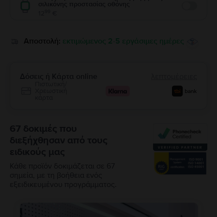
σιλικόνης προστασίας οθόνης
Enable
99
12
€
Αποστολή:
εκτιμώμενος 2-5 εργάσιμες ημέρες
Δόσεις ή Κάρτα online
λεπτομέρειες
Πιστωτική/
Χρεωστική
κάρτα
67 δοκιμές που
διεξήχθησαν από τους
ειδικούς μας
Κάθε προϊόν δοκιμάζεται σε 67
σημεία, με τη βοήθεια ενός
εξειδικευμένου προγράμματος.