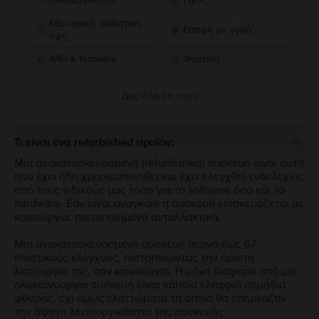
Εξωτερική αισθητική
Επαφή με υγρά
όψη
IMEI & firmware
Φόρτιση
Δες όλα τα τεστ
Τι είναι ένα refurbished προϊόν;
Μια ανακατασκευασμένη (refurbished) συσκευή είναι αυτή
που έχει ήδη χρησιμοποιηθεί και έχει ελεγχθεί ενδελεχώς
από τους ειδικούς μας τόσο για το software όσο και το
hardware. Εάν είναι αναγκαίο η συσκευή επισκευάζεται με
καινούργια, πιστοποιημένα ανταλλακτικά.
Μια ανακατασκευασμένη συσκευή περνά έως 67
ποιοτικούς ελέγχους, πιστοποιώντας την άριστη
λειτουργία της, σαν καινούργια. Η μόνη διαφορά από μια
ολοκαίνουργια συσκευή είναι κάποια ελαφριά σημάδια
φθοράς, όχι όμως ελαττώματα τα οποία θα επηρέαζαν
την άψογη λειτουργικότητα της συσκευής.