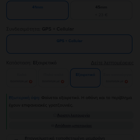
45mm
41mm
+ 23 €
Συνδεσιμότητα:
GPS + Cellular
GPS + Cellular
Κατάσταση:
Εξαιρετικό
Δείτε λεπτομέρειες
Καλό
Πολύ καλό
Σαν καινούργιο
Εξαιρετικό
Ειδοποίησε με!
Ειδοποίησε με!
Ειδοποίησε με!
Εξωτερική όψη:
Φαίνεται εξαιρετικό. Η οθόνη και το περίβλημα
έχουν επιφανειακές γρατζουνιές.
Άριστη λειτουργία
Απόδοση μπαταρίας
Επαγγελματικά τοποθετημένη μεμβράνη