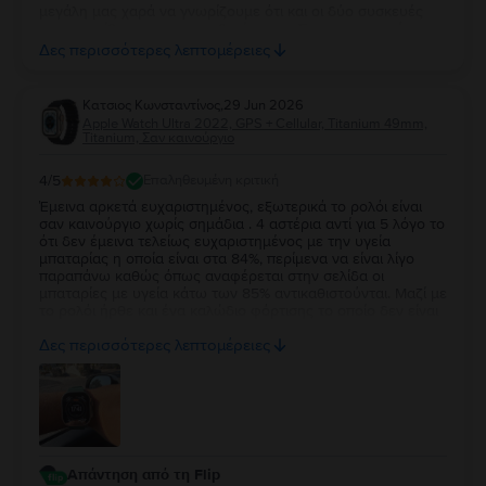
μεγάλη μας χαρά να γνωρίζουμε ότι και οι δύο συσκευές
ανταποκρίθηκαν στις προσδοκίες σας. Σας ευχαριστούμε για
την εμπιστοσύνη σας και ευχόμαστε να τα χαρείτε και τα
Δες περισσότερες λεπτομέρειες
δύο!
Κατσιος Κωνσταντίνος
,
29 Jun 2026
Apple Watch Ultra 2022, GPS + Cellular, Titanium 49mm,
Titanium, Σαν καινούργιο
4
/5
Επαληθευμένη κριτική
Έμεινα αρκετά ευχαριστημένος, εξωτερικά το ρολόι είναι
σαν καινούργιο χωρίς σημάδια . 4 αστέρια αντί για 5 λόγο το
ότι δεν έμεινα τελείως ευχαριστημένος με την υγεία
μπαταρίας η οποία είναι στα 84%, περίμενα να είναι λίγο
παραπάνω καθώς όπως αναφέρεται στην σελίδα οι
μπαταρίες με υγεία κάτω των 85% αντικαθιστούνται. Μαζί με
το ρολόι ήρθε και ένα καλώδιο φόρτισης το οποίο δεν είναι
κάτι το ιδιαίτερο αλλά άλλοι δεν βάζουν καν φορτιστή οποτε
Δες περισσότερες λεπτομέρειες
δεν μπορώ να έχω παράπονο.
Απάντηση από τη Flip