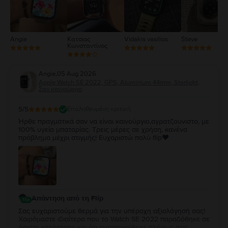
Angie
Κατσιος
Vidakis vasilios
Steve
Κωνσταντίνος
Angie
,
05 Aug 2026
Apple Watch SE 2022, GPS, Aluminium 44mm, Starlight,
Σαν καινούργιο
5
/5
Επαληθευμένη κριτική
Ήρθε πραγματικά σαν να είναι καινούργιο,αγρατζουνιστο, με
100% υγεία μπαταρίας. Τρεις μέρες σε χρήση, κανένα
πρόβλημα μέχρι στιγμής! Ευχαριστώ πολύ flip❤️
Απάντηση από τη Flip
Σας ευχαριστούμε θερμά για την υπέροχη αξιολόγησή σας!
Χαιρόμαστε ιδιαίτερα που το Watch SE 2022 παραδόθηκε σε
άριστη κατάσταση και ότι ανταποκρίθηκε πλήρως στις