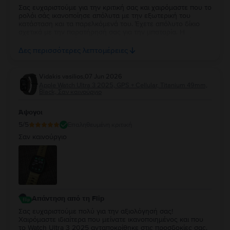
Σας ευχαριστούμε για την κριτική σας και χαιρόμαστε που το
ρολόι σάς ικανοποίησε απόλυτα με την εξωτερική του
κατάσταση και τα παρελκόμενά του. Έχετε απόλυτο δίκιο
σχετικά με την παρατήρησή σας για την μπαταρία. Η
επίσημη δέσμευσή μας είναι ότι κάθε συσκευή με υγεία
μπαταρίας κάτω από 85% περνάει αυτόματα από
Δες περισσότερες λεπτομέρειες
αντικατάσταση, επομένως το 84% αποτελεί δική μας αστοχία
κατά τον ποιοτικό έλεγχο. Καθώς η συσκευή σας καλύπτεται
από 2 χρόνια εγγύηση, θέλουμε να διορθώσουμε άμεσα
Vidakis vasilios
,
07 Jun 2026
αυτό το σφάλμα. Παρακαλούμε επικοινωνήστε μαζί μας
Apple Watch Ultra 3 2025, GPS + Cellular, Titanium 49mm,
μέσω email στο contact@flip.gr ώστε να προγραμματίσουμε
Black, Σαν καινούργιο
τo δωρεάν έλεγχο της μπαταρίας χωρίς καμία δική σας
επιβάρυνση. Είμαστε πάντα στη διάθεσή σας για να σας
Άψογοι
εξασφαλίσουμε την εμπειρία 5 αστέρων που σας αξίζει!
5
/5
Επαληθευμένη κριτική
Σαν καινούργιο
Απάντηση από τη Flip
Σας ευχαριστούμε πολύ για την αξιολόγησή σας!
Χαιρόμαστε ιδιαίτερα που μείνατε ικανοποιημένος και που
το Watch Ultra 3 2025 ανταποκρίθηκε στις προσδοκίες σας.