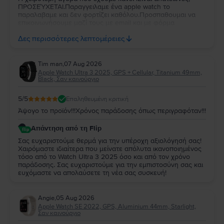
ΠΡΟΣΕΎΧΕΤΑΙ.Παραγγειλαμε ένα apple watch το
παραλαβαμε και δεν φορτίζει καθόλου.Προσπαθουμαι να
επικοινωνήσουμε μαζί τους με email και με φόρμα
επικοινωνίας γιατί δεν έχουν γράψει κανένα τηλέφωνο και
Δες περισσότερες λεπτομέρειες
δεν μασ απάντησαν ποτέ .Δυστυχώς χάσαμε 250 ευρώ.
Tim man
,
07 Aug 2026
Apple Watch Ultra 3 2025, GPS + Cellular, Titanium 49mm,
Black, Σαν καινούργιο
5
/5
Επαληθευμένη κριτική
Άψογο το προϊόν!!!Χρόνος παράδοσης όπως περιγραφόταν!!!
Απάντηση από τη Flip
Σας ευχαριστούμε θερμά για την υπέροχη αξιολόγησή σας!
Χαιρόμαστε ιδιαίτερα που μείνατε απόλυτα ικανοποιημένος
τόσο από το Watch Ultra 3 2025 όσο και από τον χρόνο
παράδοσης. Σας ευχαριστούμε για την εμπιστοσύνη σας και
ευχόμαστε να απολαύσετε τη νέα σας συσκευή!
Angie
,
05 Aug 2026
Apple Watch SE 2022, GPS, Aluminium 44mm, Starlight,
Σαν καινούργιο