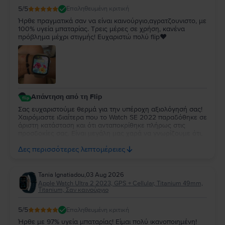
5
/5
Επαληθευμένη κριτική
Ήρθε πραγματικά σαν να είναι καινούργιο,αγρατζουνιστο, με
100% υγεία μπαταρίας. Τρεις μέρες σε χρήση, κανένα
πρόβλημα μέχρι στιγμής! Ευχαριστώ πολύ flip❤️
Απάντηση από τη Flip
Σας ευχαριστούμε θερμά για την υπέροχη αξιολόγησή σας!
Χαιρόμαστε ιδιαίτερα που το Watch SE 2022 παραδόθηκε σε
άριστη κατάσταση και ότι ανταποκρίθηκε πλήρως στις
προσδοκίες σας. Είναι μεγάλη μας χαρά να γνωρίζουμε ότι,
μέχρι στιγμής, η εμπειρία χρήσης είναι άψογη. Ευχόμαστε να
Δες περισσότερες λεπτομέρειες
απολαύσετε τη νέα σας συσκευή για πολλά χρόνια!
Tania Ignatiadou
,
03 Aug 2026
Apple Watch Ultra 2 2023, GPS + Cellular, Titanium 49mm,
Titanium, Σαν καινούργιο
5
/5
Επαληθευμένη κριτική
Ήρθε με 97% υγεία μπαταρίας! Είμαι πολύ ικανοποιημένη!