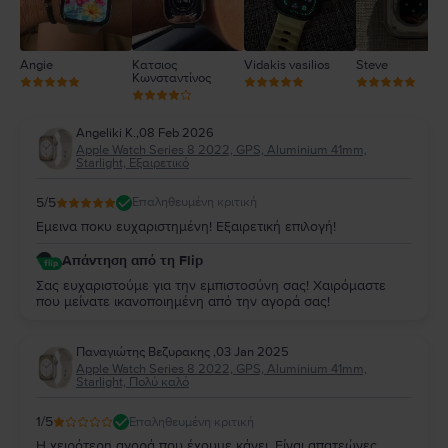
Angie
Κατσιος
Vidakis vasilios
Steve
Κωνσταντίνος
Angeliki K.
,
08 Feb 2026
Apple Watch Series 8 2022, GPS, Aluminium 41mm,
Starlight, Εξαιρετικό
5
/5
Επαληθευμένη κριτική
Εμεινα ποκυ ευχαριστημένη! Εξαιρετική επιλογή!
Απάντηση από τη Flip
Σας ευχαριστούμε για την εμπιστοσύνη σας! Χαιρόμαστε
που μείνατε ικανοποιημένη από την αγορά σας!
Παναγιώτης Βεζυρακης
,
03 Jan 2025
Apple Watch Series 8 2022, GPS, Aluminium 41mm,
Starlight, Πολύ καλό
1
/5
Επαληθευμένη κριτική
Η χειρότερη αγορά που έχουμε κάνει .Είναι απατεώνες,