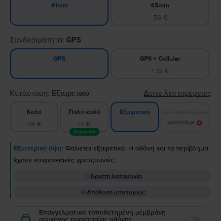
45mm
41mm
-56 €
Συνδεσιμότητα:
GPS
GPS + Cellular
GPS
+ 15 €
Κατάσταση:
Εξαιρετικό
Δείτε λεπτομέρειες
Καλό
Πολύ καλό
Σαν καινούργιο
Εξαιρετικό
-14 €
-7 €
Ειδοποίησε με!
Δημοφιλή
Εξωτερική όψη:
Φαίνεται εξαιρετικό. Η οθόνη και το περίβλημα
έχουν επιφανειακές γρατζουνιές.
Άριστη λειτουργία
Απόδοση μπαταρίας
Επαγγελματικά τοποθετημένη μεμβράνη
σιλικόνης προστασίας οθόνης