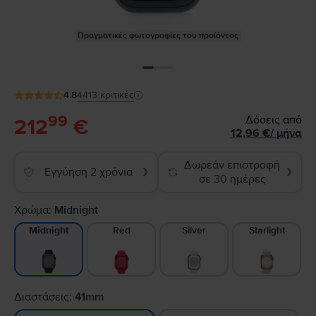
Πραγματικές φωτογραφίες του προϊόντος
4.8
4413
κριτικές
99
Δόσεις από
212
€
12,96
€
/
μήνα
Δωρεάν επιστροφή
Εγγύηση 2 χρόνια
❯
❯
σε 30 ημέρες
Χρώμα:
Midnight
Red
Silver
Starlight
Midnight
Διαστάσεις:
41mm