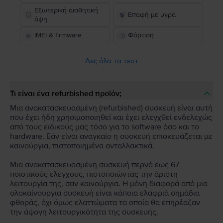
Εξωτερική αισθητική
Επαφή με υγρά
όψη
IMEI & firmware
Φόρτιση
Δες όλα τα τεστ
Τι είναι ένα refurbished προϊόν;
Μια ανακατασκευασμένη (refurbished) συσκευή είναι αυτή
που έχει ήδη χρησιμοποιηθεί και έχει ελεγχθεί ενδελεχώς
από τους ειδικούς μας τόσο για το software όσο και το
hardware. Εάν είναι αναγκαίο η συσκευή επισκευάζεται με
καινούργια, πιστοποιημένα ανταλλακτικά.
Μια ανακατασκευασμένη συσκευή περνά έως 67
ποιοτικούς ελέγχους, πιστοποιώντας την άριστη
λειτουργία της, σαν καινούργια. Η μόνη διαφορά από μια
ολοκαίνουργια συσκευή είναι κάποια ελαφριά σημάδια
φθοράς, όχι όμως ελαττώματα τα οποία θα επηρέαζαν
την άψογη λειτουργικότητα της συσκευής.